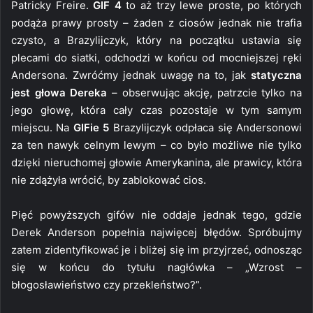
Patricky Freire.
GIF 4
to aż trzy lewe proste, po których
podąża prawy prosty – żaden z ciosów jednak nie trafia
czysto, a Brazylijczyk, który na początku ustawia się
plecami do siatki, odchodzi w końcu od mocniejszej ręki
Andersona. Zwróćmy jednak uwagę na to, jak
statyczna
jest głowa Dereka
– obserwując akcję, patrzcie tylko na
jego głowę, która cały czas pozostaje w tym samym
miejscu. Na
GIFie 5
Brazylijczyk odpłaca się Andersonowi
za ten nawyk celnym lewym – co było możliwe nie tylko
dzięki nieruchomej głowie Amerykanina, ale prawicy, która
nie zdążyła wrócić, by zablokować cios.
Pięć powyższych gifów nie oddaje jednak tego, gdzie
Derek Anderson popełnia najwięcej błędów. Spróbujmy
zatem zidentyfikować je i bliżej się im przyjrzeć, odnosząc
się w końcu do tytułu nagłówka – „Wzrost –
błogosławieństwo czy przekleństwo?”.