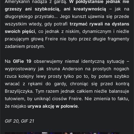
Amerykanin nadąża z gardą.
W półdystansie jednak nie
grzeszy ani szybkością, ani kreatywnością
– jak na
długorękiego przystało… Jego kunszt ujawnia się przede
wszystkim wtedy, gdy potrafi
trzymać rywali na dystans
swoich pięści
, co jednak z niskim, dynamicznym i nieźle
pracującym głową Freire nie było przez długie fragmenty
zadaniem prostym.
Na
GIFie 19
obserwujemy niemal identyczną sytuację –
wyprostowany jak struna Anderson na prostych nogach
rzuca kolejny lewy prosty tylko po to, by potem szybko
wracać z rękami do gardy, chroniąc się przed kontrą
Brazylijczyka. Tym razem jednak całkiem nieźle balansuje
tułowiem, by uniknąć ciosów Freire. Nie zmienia to faktu,
że niejako
urywa akcję w połowie
.
GIF 20, GIF 21