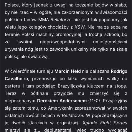
Polsce, który jednak z uwagi na toczenie bojów w słabo,
by nie rzec – w ogóle, nie zakorzenionym w świadomości
polskich fanów MMA
Bellatorze
nie jest tak popularny jak
wielu jego kolegów chociażby z
KSW
. Nie ma za sobą na
terenie Polski machiny promocyjnej, a trochę szkoda, bo
ze swoimi nieprawdopodobnymi umiejętnościami
urywania nóg jest to zawodnik unikalny nie tylko na skalę
polską, ale światową.
W ćwierćfinale turnieju
Marcin Held
nie dał szans
Rodrigo
Cavalheiro
, przenosząc po kilku wymianach walkę do
parteru i tam poddając Brazylijczyka kluczem na stopę.
Teraz w półfinale przyjdzie mu zmierzyć się z
niepokonanym
Derekiem Andersonem
(11-0). Przyjrzyjmy
się zatem temu, co Amerykanin zaprezentował w swoich
ostatnich dwóch bojach w
Bellatorze
. W poprzedzających
je dwóch starciach w organizacji
Xplode Fight Series
mierzył się z… debiutantami, więc trudno wyciągać