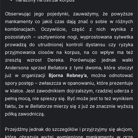
Obserwując jego pojedynki, zauważymy, że powyższe
mankamenty co jakiś czas dają znać o sobie w różnych
kombinacjach. Oczywiście, część z nich wynika z
pozostałych – usztywnione nogi, wyprostowana sylwetka
prowadzą do utrudnionej kontroli dystansu czy ryzyka
przyjmowania ciosów na korpus, na co wpływ ma też
zresztą wzrost Dereka. Porównując jednak walki
Andersona sprzed
Bellatora
z tymi dwoma, które stoczył
już w organizacji
Bjorna Rebney’a
, można odnotować
spory postęp – zwłaszcza w opanowaniu, które prezentuje
w klatce. Jest zawodnikiem dojrzalszym, rzadziej uderza z
pełną mocą, nie spieszy się. Być może jest to też wynikiem
faktu, że w
Bellatorze
mierzy się z już ze znacznie wyższą
półką zawodniczą.
Przejdźmy jednak do szczegółów i przyjrzyjmy się akcjom,
które obrazują wyżej wymienione mankamenty w grze