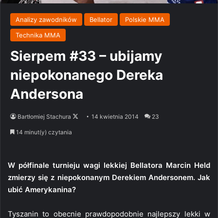
Analizy zawodników
Bellator
Polskie MMA
Technika MMA
Sierpem #33 – ubijamy
niepokonanego Dereka
Andersona
Follow
Bartłomiej Stachura
14 kwietnia 2014
23
on
14 minut(y) czytania
X
W półfinale turnieju wagi lekkiej Bellatora Marcin Held
zmierzy się z niepokonanym Derekiem Andersonem. Jak
ubić Amerykanina?
Tyszanin to obecnie prawdopodobnie najlepszy lekki w