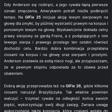
Gdy Anderson się rozkręci, a jego rywala łapią pierwsze
oznaki zmęczenia, Amerykanin potrafi nieźle podkręcić
tempo. Na
GIFie 25
inicjuje akcję lewym sierpowym na
głowę dla zmyłki, by później wystrzelić prawym na korpus i
ponownym lewym na głowę. Błyskawicznie dokłada celny
prawy sierpowy za gardą Freire, a z podążających z nim
lewego sierpa i prawego prostego ten ostatni również
dochodzi celu. Bardzo dobra kombinacja przeplatana
ciosami na korpus i na głowę oraz sierpami i prostymi.
Anderson zostawia za sobą nieco nogi, ale przypuszczam,
że w pewnym stopniu odpowiada za to obawa przed
obaleniem.
Dobrą akcję przeprowadza też na
GIFie 26
, gdzie kilkoma
ciosami naruszył Brazylijczyka. Tak właśnie powinien
walczyć – trzymać rywala na odległość końca swoich
pięści, wykorzystując swój długi zasięg. Zwraca uwagę
wykorzystanie także kopnięcia, które czasami wplata do