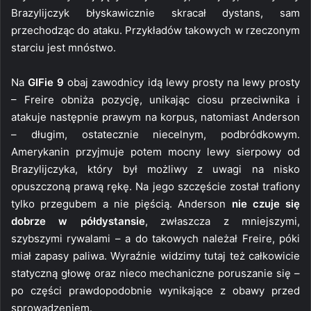
Brazylijczyk błyskawicznie skracał dystans, sam
przechodząc do ataku. Przykładów takowych w rzeczonym
starciu jest mnóstwo.
Na
GIFie 9
obaj zawodnicy idą lewy prosty na lewy prosty
– Freire obniża pozycję, unikając ciosu przeciwnika i
atakuje następnie prawym na korpus, natomiast Anderson
– długim, ostatecznie niecelnym, podbródkowym.
Amerykanin przyjmuje potem mocny lewy sierpowy od
Brazylijczyka, który był możliwy z uwagi na nisko
opuszczoną prawą rękę. Na jego szczęście został trafiony
tylko przegubem a nie pięścią. Anderson
nie czuje się
dobrze w półdystansie
, zwłaszcza z mniejszymi,
szybszymi rywalami – a do takowych należał Freire, póki
miał zapasy paliwa. Wyraźnie widzimy tutaj też całkowicie
statyczną głowę oraz nieco mechaniczne poruszanie się –
po części prawdopodobnie wynikające z obawy przed
sprowadzeniem.