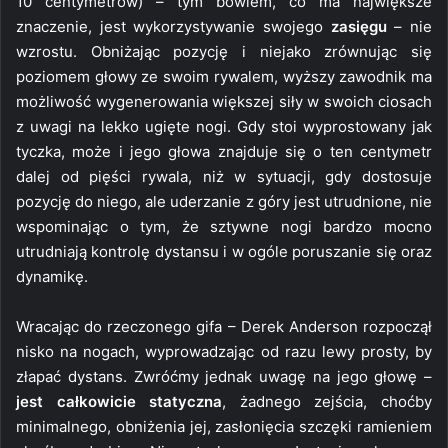
10 centymetrów) – tym bowiem, co ma największe
znaczenie, jest wykorzystywanie swojego
zasięgu
– nie
wzrostu. Obniżając pozycję i niejako zrównując się
poziomem głowy ze swoim rywalem, wyższy zawodnik ma
możliwość wygenerowania większej siły w swoich ciosach
z uwagi na lekko ugięte nogi. Gdy stoi wyprostowany jak
tyczka, może i jego głowa znajduje się o ten centymetr
dalej od pięści rywala, niż w sytuacji, gdy dostosuje
pozycję do niego, ale uderzanie z góry jest utrudnione, nie
wspominając o tym, że sztywne nogi bardzo mocno
utrudniają kontrolę dystansu i w ogóle poruszanie się oraz
dynamikę.
Wracając do rzeczonego gifa – Derek Anderson rozpoczął
nisko na nogach, wyprowadzając od razu lewy prosty, by
złapać dystans. Zwróćmy jednak uwagę na jego głowę –
jest całkowicie statyczna
, żadnego zejścia, choćby
minimalnego, obniżenia jej, zasłonięcia szczęki ramieniem