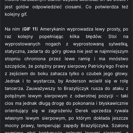
jest gotów odpowiedzieć ciosami. Co potwierdza też
kolejny gif.
Na nim (
GIF 11
) Amerykanin wyprowadza lewy prosty, po
raz kolejny popełniając kilka błędów. Stoi na
wyprostowanych nogach z wyprostowaną sylwetką,
statyczna, zadarta do góry głowa nie jest w najmniejszym
stopniu chroniona przez lewe ramię i ma mnóstwo
szczęście, że potężny prawy sierpowy Patricky’ego Freire
z zejściem do boku zahacza tylko o czubek jego głowy.
Jednak i to wystarcza, by Anderson wcielił się w rolę
tancerza. Zauważywszy to Brazylijczyk rusza do ataku z
potężnym lewym sierpowym z odwrotnej pozycji – taki
cios ma jednak długą drogę do pokonania i błyskawicznie
orientujący się w zagrożeniu Derek uprzedza rywala
własnym lewym sierpowym, po którym dokłada jeszcze
mocny prawy, temperując zapędy Brazylijczyka. Szaloną
wymianę obaj kontynuują celnymi lewymi sierpami, a