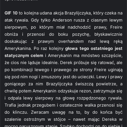
GIF 10
to kolejna udana akcja Brazylijczyka, który czeka na
atak rywala. Gdy tylko Anderson rusza z ciasnym lewym
sierpowym, po którym miał nadchodzić prawy, Freire
obniża i przenosi do boku pozychę, błyskawicznie
doskakując z prawym
overhandem
nad lewą ręką
Amerykanina. Po raz kolejny
głowa tego ostatniego jest
statycznym celem
i Amerykanin ma mnóstwo szczęście,
że cios nie ląduje idealnie. Derek próbuje się ratować, ale
po kombinacji lewego i prawego ze strony Freire uginają
się pod nim nogi i zmuszony jest do ucieczki. Lewy i prawy
goniącego za nim Brazylijczyka świszczą powietrze, a
chwilę potem Amerykanin odzyskuje rezon, zatrzymuje się
i odpala lewy sierpowy na głowę rozpędzonego rywala.
Trafia jednak przegubem i ostatecznie walka przenosi się
do klinczu. Zwracam uwagę na to, by do końca być
szalenie ostrożnym w stójce – nawet mając Dereka w
mocno naruszonym stanie. Szybko dochodzi on do siebie i