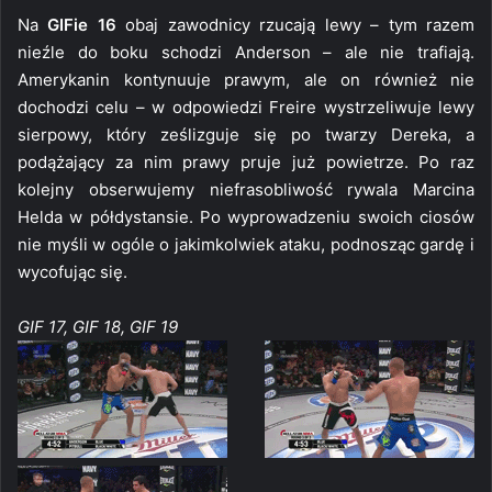
Na
GIFie 16
obaj zawodnicy rzucają lewy – tym razem
nieźle do boku schodzi Anderson – ale nie trafiają.
Amerykanin kontynuuje prawym, ale on również nie
dochodzi celu – w odpowiedzi Freire wystrzeliwuje lewy
sierpowy, który ześlizguje się po twarzy Dereka, a
podążający za nim prawy pruje już powietrze. Po raz
kolejny obserwujemy niefrasobliwość rywala Marcina
Helda w półdystansie. Po wyprowadzeniu swoich ciosów
nie myśli w ogóle o jakimkolwiek ataku, podnosząc gardę i
wycofując się.
GIF 17, GIF 18, GIF 19