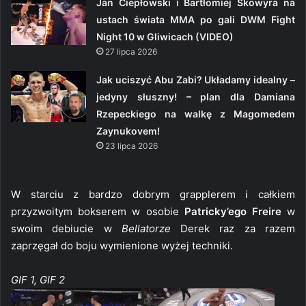
Jan Ciepłowski i Bartłomiej Skowyra na
ustach świata MMA po gali DWM Fight
Night 10 w Gliwicach (VIDEO)
27 lipca 2026
Jak uciszyć Abu Zabi? Układamy idealny –
jedyny słuszny! – plan dla Damiana
Rzepeckiego na walkę z Magomedem
Zaynukovem!
23 lipca 2026
W starciu z bardzo dobrym grapplerem i całkiem
przyzwoitym bokserem w osobie
Patricky’ego Freire
w
swoim debiucie w
Bellatorze
Derek raz za razem
zaprzęgał do boju wymienione wyżej techniki.
GIF 1, GIF 2