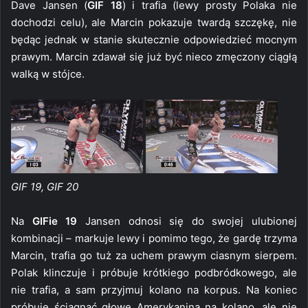
Dave Jansen (
GIF 18
) i trafia (lewy prosty Polaka nie
dochodzi celu), ale Marcin pokazuje twardą szczękę, nie
będąc jednak w stanie skutecznie odpowiedzieć mocnym
prawym. Marcin zdawał się już być nieco zmęczony ciągłą
walką w stójce.
GIF 19, GIF 20
Na
GIFie 19
Jansen odnosi się do swojej ulubionej
kombinacji – markuje lewy i pomimo tego, że gardę trzyma
Marcin, trafia go tuż za uchem prawym ciasnym sierpem.
Polak klinczuje i próbuje krótkiego podbródkowego, ale
nie trafia, a sam przyjmuj kolano na korpus. Na koniec
próbuje ściągnąć głowę Amerykanina na kolano, ale nie