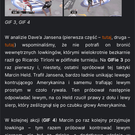
GIF 3, GIF 4
W analizie Dave’a Jansena (pierwsza część –
tutaj
, druga –
tutaj
) wspominaliśmy, że nie potrafi on bronić
wewnętrznych lowkingów, którymi wielokrotnie bezkarnie
raził go Ricardo Tirloni w półfinale turnieju. Na
GIFie 3
po
raz pierwszy i, niestety, ostatni spróbował tej taktyki
Marcin Held. Trafił Jansena, bardzo ładnie unikając lewego
kontrującego Amerykanina i samemu trafiając lewym
prostym w czoło rywala. Ten próbował następnie
odpowiadać lewym, na co Held rzucił prawy z dołu i lewy
sierp, który ześlizgnął się po czubku głowy Amerykanina.
W kolejnej akcji (
GIF 4
) Marcin po raz kolejny przyjmuje
lowkinga – tym razem próbował kontrować lewym