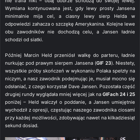
nie trafia nikt – obaj dobrze schodzą do swojej lewej.
Wymiana kontynuowana jest, gdy lewy prosty Jansena
minimalnie mija cel, a ciasny lewy sierp Helda w
odpowiedzi zahacza o szczękę Amerykanina. Kolejne lewe
obu zawodników nie dochodzą celu, a Jansen ładnie
schodzi od siatki.
Później Marcin Held przeniósł walkę do parteru, ładnie
nurkując pod prawym sierpem Jansena (
GIF 23
). Niestety,
wszystkie próby skończeń w wykonaniu Polaka spełzły na
niczym, a nasz zawodnik podejmując je, musiał mocno się
odsłaniać, z czego korzystał Dave Jansen. Pozostała część
drugiej rundy wyglądała mniej więcej jak na
GIFach 24 i 25
poniżej – Held walczył o poddanie, a Jansen umiejętnie
wychodził z opresji, częstując naszego zawodnika ciosami
przy każdej możliwości, zdobywając nawet na kilkadziesiąt
sekund dosiad.