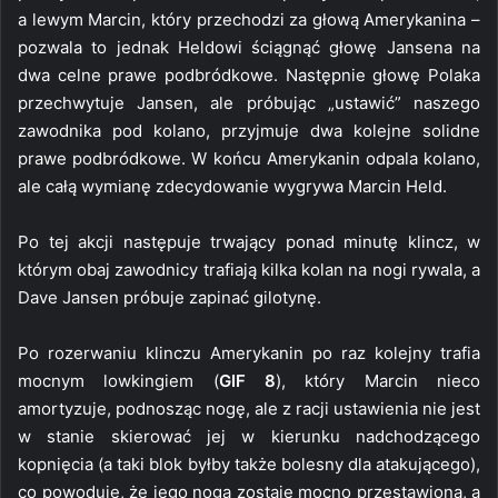
a lewym Marcin, który przechodzi za głową Amerykanina –
pozwala to jednak Heldowi ściągnąć głowę Jansena na
dwa celne prawe podbródkowe. Następnie głowę Polaka
przechwytuje Jansen, ale próbując „ustawić” naszego
zawodnika pod kolano, przyjmuje dwa kolejne solidne
prawe podbródkowe. W końcu Amerykanin odpala kolano,
ale całą wymianę zdecydowanie wygrywa Marcin Held.
Po tej akcji następuje trwający ponad minutę klincz, w
którym obaj zawodnicy trafiają kilka kolan na nogi rywala, a
Dave Jansen próbuje zapinać gilotynę.
Po rozerwaniu klinczu Amerykanin po raz kolejny trafia
mocnym lowkingiem (
GIF 8
), który Marcin nieco
amortyzuje, podnosząc nogę, ale z racji ustawienia nie jest
w stanie skierować jej w kierunku nadchodzącego
kopnięcia (a taki blok byłby także bolesny dla atakującego),
co powoduje, że jego noga zostaje mocno przestawiona, a