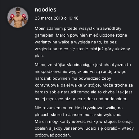
p
noodles
i
23 marca 2013 o 19:48
s
Moim zdaniem przede wszystkim zawiódł zły
z
gameplan. Marcin powinien mieć ułożone różne
e
warianty na walke a wygląda na to, że bez
:
względu na to co się stanie miał już góry ułożony
plan.
Mimo, że stójka Marcina ciągle jest chaotyczna to
niespodziewanie wygrał pierwszą rundę a więc
narożnik powinien mu powiedzieć żeby
kontynuował dalej walkę w stójce. Może trochę za
bardzo sobie narzucił tempo ale to chyba i tak jest
mniej męczące niż praca z dołu nad poddaniem.
Nie rozumiem po co Held ryzykował walkę na
plecach skoro to Jansen musiał się wykazać.
Marcin mógł kontynuować walkę w stójce, broniąc
obaleń a jakby Jansenowi udało się obralić – wtedy
próbować poddań.