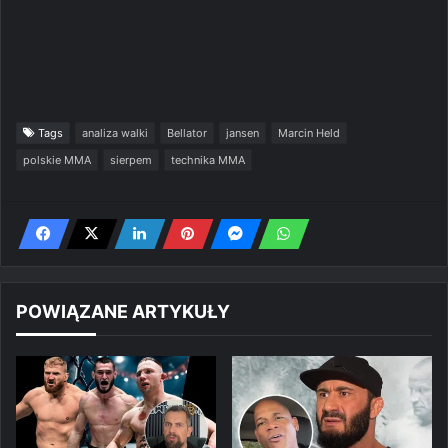
Tags
analiza walki
Bellator
jansen
Marcin Held
polskie MMA
sierpem
technika MMA
POWIĄZANE ARTYKUŁY