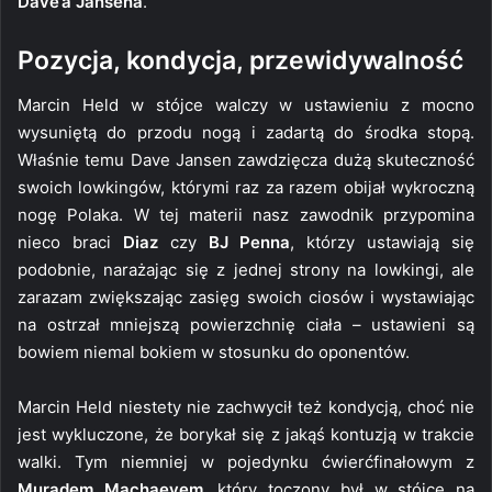
Dave’a Jansena
.
Pozycja, kondycja, przewidywalność
Marcin Held w stójce walczy w ustawieniu z mocno
wysuniętą do przodu nogą i zadartą do środka stopą.
Właśnie temu Dave Jansen zawdzięcza dużą skuteczność
swoich lowkingów, którymi raz za razem obijał wykroczną
nogę Polaka. W tej materii nasz zawodnik przypomina
nieco braci
Diaz
czy
BJ Penna
, którzy ustawiają się
podobnie, narażając się z jednej strony na lowkingi, ale
zarazam zwiększając zasięg swoich ciosów i wystawiając
na ostrzał mniejszą powierzchnię ciała – ustawieni są
bowiem niemal bokiem w stosunku do oponentów.
Marcin Held niestety nie zachwycił też kondycją, choć nie
jest wykluczone, że borykał się z jakąś kontuzją w trakcie
walki. Tym niemniej w pojedynku ćwierćfinałowym z
Muradem Machaevem
, który toczony był w stójce na