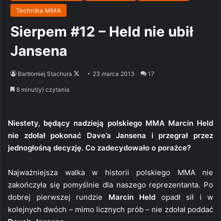
Technika MMA
Sierpem #12 – Held nie ubił
Jansena
Follow
Bartłomiej Stachura
23 marca 2013
17
on
8 minut(y) czytania
X
Niestety, będący nadzieją polskiego MMA Marcin Held
nie zdołał pokonać Dave’a Jansena i przegrał przez
jednogłośną decyzję. Co zadecydowało o porażce?
Najważniejsza walka w historii polskiego MMA nie
zakończyła się pomyślnie dla naszego reprezentanta. Po
dobrej pierwszej rundzie
Marcin Held
opadł sił i w
kolejnych dwóch – mimo licznych prób – nie zdołał poddać