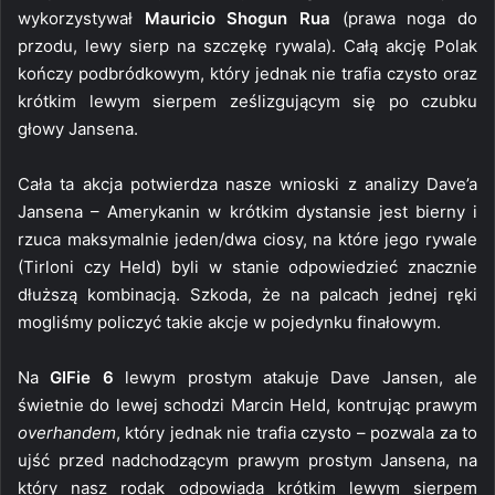
wykorzystywał
Mauricio Shogun Rua
(prawa noga do
przodu, lewy sierp na szczękę rywala). Całą akcję Polak
kończy podbródkowym, który jednak nie trafia czysto oraz
krótkim lewym sierpem ześlizgującym się po czubku
głowy Jansena.
Cała ta akcja potwierdza nasze wnioski z analizy Dave’a
Jansena – Amerykanin w krótkim dystansie jest bierny i
rzuca maksymalnie jeden/dwa ciosy, na które jego rywale
(Tirloni czy Held) byli w stanie odpowiedzieć znacznie
dłuższą kombinacją. Szkoda, że na palcach jednej ręki
mogliśmy policzyć takie akcje w pojedynku finałowym.
Na
GIFie 6
lewym prostym atakuje Dave Jansen, ale
świetnie do lewej schodzi Marcin Held, kontrując prawym
overhandem
, który jednak nie trafia czysto – pozwala za to
ujść przed nadchodzącym prawym prostym Jansena, na
który nasz rodak odpowiada krótkim lewym sierpem