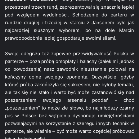
przestrzeni trzech rund, zaprezentował się znacznie lepiej
pod względem wydolności. Schodzenie do parteru w
rundzie drugiej i trzeciej w starciu z Jansenem było jak
najbardziej słusznym wyborem, bo na dole Marcin
prawdopodobnie lepiej gospodaruje swoimi siłami.
Swoje odegrała też zapewne przewidywalność Polaka w
parterze – poza próbą omoplaty i balachy (dalekimi jednak
od powodzenia) nasz zawodnik nieustannie polował na
kończyny dolne swojego oponenta. Oczywiście, gdyby
któraś próba zakończyła się sukcesem, nie byłoby tematu,
ale tak się nie stało i warto być może zastanowić się nad
poszerzeniem swojego arsenału poddań – choć
„poszerzeniem” to może złe słowo, bo najmłodszy czarny
pas w Polsce bez wątpienia dysponuje umiejętnościami
pozwalającymi na korzystanie z szeregu innych technik w
parterze, ale właśnie – być może warto częściej próbować
ich w trakcie walki.