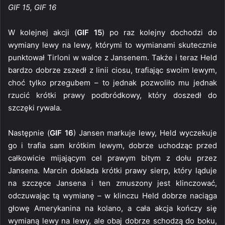
GIF 15, GIF 16
W kolejnej akcji (
GIF 15
) po raz kolejny dochodzi do
wymiany lewy na lewy, którymi to wymianami skutecznie
punktował Tirloni w walce z Jansenem. Także i teraz Held
bardzo dobrze zszedł z linii ciosu, trafiając swoim lewym,
choć tylko przegubem – to jednak pozwoliło mu jednak
rzucić krótki prawy podbródkowy, który doszedł do
szczęki rywala.
Następnie (
GIF 16
) Jansen markuje lewy, Held wyczekuje
go i trafia sam krótkim lewym, dobrze uchodząc przed
całkowicie mijającym cel prawym bitym z dołu przez
Jansena. Marcin dokłada krótki prawy sierp, który ląduje
na szczęce Jansena i ten zmuszony jest klinczować,
odczuwając tą wymianę – w klinczu Held dobrze naciąga
głowę Amerykanina na kolano, a cała akcja kończy się
wymianą lewy na lewy, ale obaj dobrze schodzą do boku,