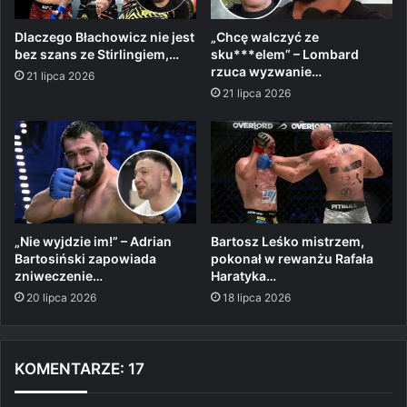
Dlaczego Błachowicz nie jest
„Chcę walczyć ze
bez szans ze Stirlingiem,…
sku***elem” – Lombard
rzuca wyzwanie…
21 lipca 2026
21 lipca 2026
„Nie wyjdzie im!” – Adrian
Bartosz Leśko mistrzem,
Bartosiński zapowiada
pokonał w rewanżu Rafała
zniweczenie…
Haratyka…
20 lipca 2026
18 lipca 2026
KOMENTARZE: 17