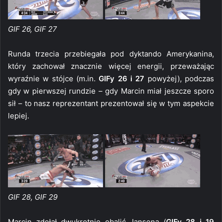
GIF 26, GIF 27
Runda trzecia przebiegała pod dyktando Amerykanina,
który zachował znacznie więcej energii, przeważając
wyraźnie w stójce (m.in.
GIFy 26 i 27
powyżej), podczas
gdy w pierwszej rundzie – gdy Marcin miał jeszcze sporo
sił – to nasz reprezentant prezentował się w tym aspekcie
lepiej.
GIF 28, GIF 29
Marcin zdołał dwukrotnie obalić Jansena (
GIFy 28 i 19