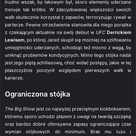
trudno wszak, by takowym był, skoro elementy uderzane
trenuje tak krótko. W zdecydowanej większości swoich
walk skutecznie korzystał z zapasów, terroryzując rywali w
parterze. Pewne otrzeźwienie stanowiła dla niego porażka
z czekającym aktualnie na swój debiut w
UFC
Derrickiem
Lewisem
, po której Jared skupił się mocniej na szlifowaniu
umiejętności uderzanych, schodząc też mocno z wagą, by
uniknąć problemów kondycyjnych. Mimo tego stójka nadal
jest jego piętą achillesową, choć widać postępy, jakie w tej
płaszczyźnie poczynił względem pierwszych walk w
karierze.
Ograniczona stójka
The Big Show
jest co najwyżej przeciętnym kickbokserem,
któremu sporo uchodzi płazem z uwagi na twardą szczękę
oraz bardzo dobre ofensywne zapasy ograniczające czas
wymian stójkowych do minimum. Brak mu luzu i