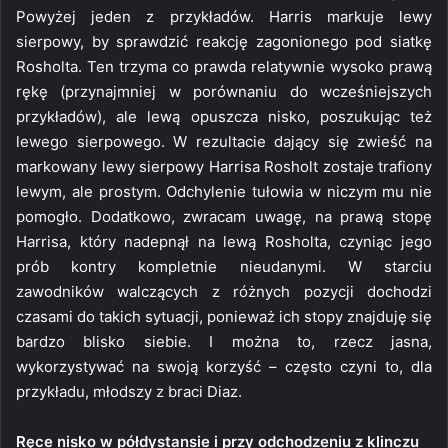
Powyżej jeden z przykładów. Harris markuje lewy
sierpowy, by sprawdzić reakcję zagonionego pod siatkę
Rosholta. Ten trzyma co prawda relatywnie wysoko prawą
rękę (przynajmniej w porównaniu do wcześniejszych
przykładów), ale lewą opuszcza nisko, poszukując też
lewego sierpowego. W rezultacie dający się zwieść na
markowany lewy sierpowy Harrisa Rosholt zostaje trafiony
lewym, ale prostym. Odchylenie tułowia w niczym mu nie
pomogło. Dodatkowo, zwracam uwagę, na prawą stopę
Harrisa, który nadepnął na lewą Rosholta, czyniąc jego
prób kontry kompletnie nieudanymi. W starciu
zawodników walczących z różnych pozycji dochodzi
czasami do takich sytuacji, ponieważ ich stopy znajduję się
bardzo blisko siebie. I można to, rzecz jasna,
wykorzystywać na swoją korzyść – często czyni to, dla
przykładu, młodszy z braci Diaz.
Ręce nisko w półdystansie i przy odchodzeniu z klinczu