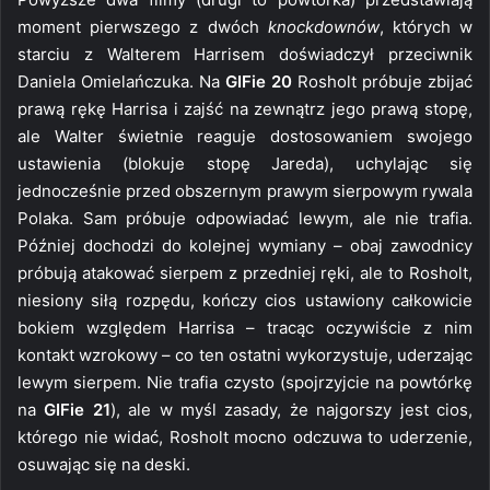
moment pierwszego z dwóch
knockdownów
, których w
starciu z Walterem Harrisem doświadczył przeciwnik
Daniela Omielańczuka. Na
GIFie 20
Rosholt próbuje zbijać
prawą rękę Harrisa i zajść na zewnątrz jego prawą stopę,
ale Walter świetnie reaguje dostosowaniem swojego
ustawienia (blokuje stopę Jareda), uchylając się
jednocześnie przed obszernym prawym sierpowym rywala
Polaka. Sam próbuje odpowiadać lewym, ale nie trafia.
Później dochodzi do kolejnej wymiany – obaj zawodnicy
próbują atakować sierpem z przedniej ręki, ale to Rosholt,
niesiony siłą rozpędu, kończy cios ustawiony całkowicie
bokiem względem Harrisa – tracąc oczywiście z nim
kontakt wzrokowy – co ten ostatni wykorzystuje, uderzając
lewym sierpem. Nie trafia czysto (spojrzyjcie na powtórkę
na
GIFie 21
), ale w myśl zasady, że najgorszy jest cios,
którego nie widać, Rosholt mocno odczuwa to uderzenie,
osuwając się na deski.