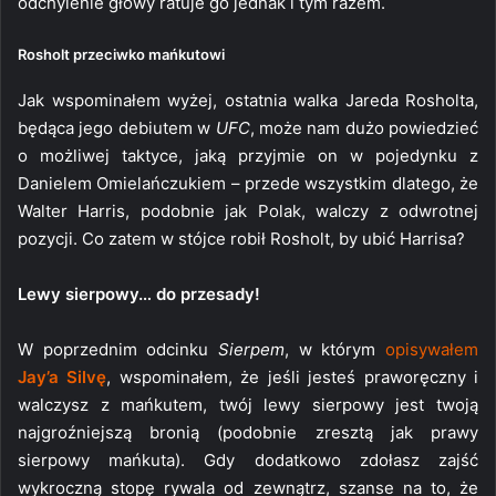
odchylenie głowy ratuje go jednak i tym razem.
Rosholt przeciwko mańkutowi
Jak wspominałem wyżej, ostatnia walka Jareda Rosholta,
będąca jego debiutem w
UFC
, może nam dużo powiedzieć
o możliwej taktyce, jaką przyjmie on w pojedynku z
Danielem Omielańczukiem – przede wszystkim dlatego, że
Walter Harris, podobnie jak Polak, walczy z odwrotnej
pozycji. Co zatem w stójce robił Rosholt, by ubić Harrisa?
Lewy sierpowy… do przesady!
W poprzednim odcinku
Sierpem
, w którym
opisywałem
Jay’a Silvę
, wspominałem, że jeśli jesteś praworęczny i
walczysz z mańkutem, twój lewy sierpowy jest twoją
najgroźniejszą bronią (podobnie zresztą jak prawy
sierpowy mańkuta). Gdy dodatkowo zdołasz zajść
wykroczną stopę rywala od zewnątrz, szanse na to, że