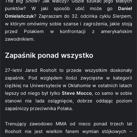
The Big Show
? Jak walczy? Gdzie szukać jego słabych
punktów? W jaki sposób ubić może go
Daniel
Omielańczuk
? Zapraszam do 32. odcinka cyklu
Sierpem
,
w którym omówimy sobie szanse i zagrożenia, jakie stoją
przed Polakiem w konfrontacji z amerykańskim
zawodnikiem.
Zapaśnik ponad wszystko
27-letni Jared Rosholt to przede wszystkim doskonały
zapaśnik. Pod względem ilości zwycięstw w kategorii
ciężkiej na Uniwersytecie w Oklahomie w ostatnich latach
lepszy od niego był tylko
Steve Mocco
, co samo w sobie
stanowi nie lada osiągnięcie, dobrze oddając poziom
zapaśniczy przeciwnika Polaka.
Trenujący zawodowo MMA od nieco ponad trzech lat
Rosholt nie jest wielkim fanem wymian stójkowych –