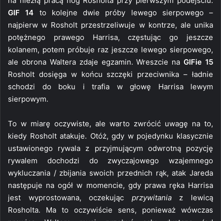
na niezłą pracą nóg Rosholta przy pierwszym podejściu.
GIF 14
to kolejne dwie próby lewego sierpowego –
najpierw w Rosholt przestrzeliwuje w kontrze, ale unika
potężnego prawego Harrisa, częstując go jeszcze
kolanem, potem próbuje raz jeszcze lewego sierpowego,
ale obrona Waltera zdaje egzamin. Wreszcie na
GIFie 15
Rosholt dosięga w końcu szczęki przeciwnika – ładnie
schodzi do boku i trafia w głowę Harrisa lewym
sierpowym.
To w miarę oczywiste, ale warto zwrócić uwagę na to,
kiedy Rosholt atakuje. Otóż, gdy w pojedynku klasycznie
ustawionego rywala z przyjmującym odwrotną pozycję
rywalem dochodzi do zwyczajowego wzajemnego
wykluczania / zbijania swoich przednich rąk, atak Jareda
następuje na ogół w momencie, gdy prawa ręka Harrisa
jest wyprostowana, oczekując
przywitania
z lewicą
Rosholta. Ma to oczywiście sens, ponieważ wówczas