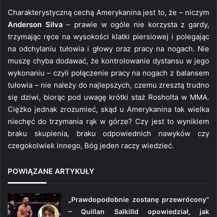
Charakterystyczną cechą Amerykanina jest to, że – niczym
Anderson Silva
– prawie w ogóle nie korzysta z gardy,
trzymając ręce na wysokości klatki piersiowej i polegając
na odchylaniu tułowia i głowy oraz pracy na nogach. Nie
muszę chyba dodawać, że kontrolowanie dystansu w jego
wykonaniu – czyli połączenie pracy na nogach z balansem
tułowia – nie należy do najlepszych, czemu zresztą trudno
się dziwi, biorąc pod uwagę krótki staż Rosholta w MMA.
Ciężko jednak zrozumieć, skąd u Amerykanina tak wielka
niechęć do trzymania rąk w górze? Czy jest to wynikiem
braku skupienia, braku odpowiednich nawyków czy
czegokolwiek innego, Bóg jeden raczy wiedzieć.
POWIĄZANE ARTYKUŁY
„Prawdopodobnie zostanę przewrócony”
– Quillan Salkilld opowiedział, jak