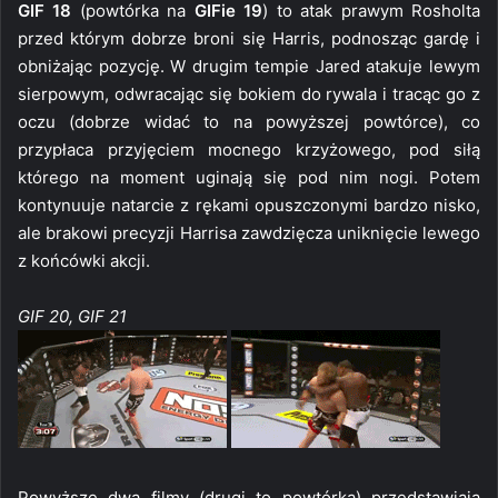
GIF 18
(powtórka na
GIFie 19
) to atak prawym Rosholta
przed którym dobrze broni się Harris, podnosząc gardę i
obniżając pozycję. W drugim tempie Jared atakuje lewym
sierpowym, odwracając się bokiem do rywala i tracąc go z
oczu (dobrze widać to na powyższej powtórce), co
przypłaca przyjęciem mocnego krzyżowego, pod siłą
którego na moment uginają się pod nim nogi. Potem
kontynuuje natarcie z rękami opuszczonymi bardzo nisko,
ale brakowi precyzji Harrisa zawdzięcza uniknięcie lewego
z końcówki akcji.
GIF 20, GIF 21
Powyższe dwa filmy (drugi to powtórka) przedstawiają