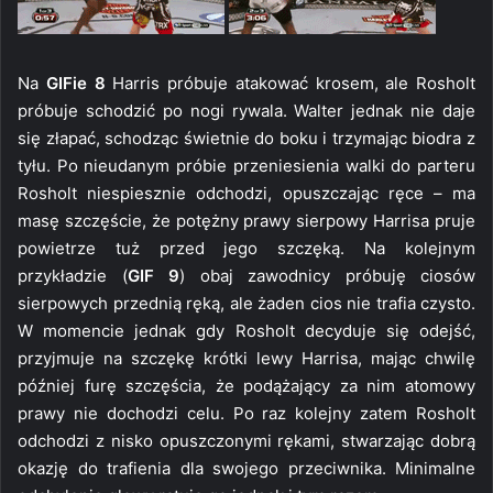
Na
GIFie 8
Harris próbuje atakować krosem, ale Rosholt
próbuje schodzić po nogi rywala. Walter jednak nie daje
się złapać, schodząc świetnie do boku i trzymając biodra z
tyłu. Po nieudanym próbie przeniesienia walki do parteru
Rosholt niespiesznie odchodzi, opuszczając ręce – ma
masę szczęście, że potężny prawy sierpowy Harrisa pruje
powietrze tuż przed jego szczęką. Na kolejnym
przykładzie (
GIF 9
) obaj zawodnicy próbuję ciosów
sierpowych przednią ręką, ale żaden cios nie trafia czysto.
W momencie jednak gdy Rosholt decyduje się odejść,
przyjmuje na szczękę krótki lewy Harrisa, mając chwilę
później furę szczęścia, że podążający za nim atomowy
prawy nie dochodzi celu. Po raz kolejny zatem Rosholt
odchodzi z nisko opuszczonymi rękami, stwarzając dobrą
okazję do trafienia dla swojego przeciwnika. Minimalne