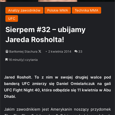
Analizy zawodników
Polskie MMA
Technika MMA
UFC
Sierpem #32 – ubijamy
Jareda Rosholta!
Follow
Bartłomiej Stachura
2 kwietnia 2014
33
on
16 minut(y) czytania
X
Jared Rosholt. To z nim w swojej drugiej walce pod
banderą UFC zmierzy się Daniel Omielańczuk na gali
UFC Fight Night 40, która odbędzie się 11 kwietnia w Abu
Dhabi.
Jakim zawodnikiem jest Amerykanin noszący przydomek