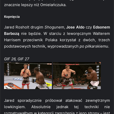
znacznie lepszy niż Omielańczuka.
Kopnięcia
Jared Rosholt drugim
Shogunem
,
Jose Aldo
czy
Edsonem
Barbozą
nie będzie. W starciu z leworęcznym Walterem
Harrisem przeciwnik Polaka korzystał z dwóch, trzech
podstawowych technik, wyprowadzanych
po piłkarskiemu
.
GIF 26, GIF 27
Jared sporadycznie próbował atakować zewnętrznym
lowkingiem. Absolutnie jednak tej techniki nie
rozpatrywałbym w kategorii zagrożenia z jego strony – jest