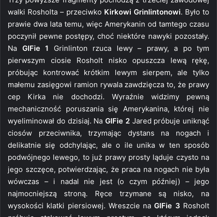
walki Rosholta – przeciwko
Kirkowi Grinlintonowi
. Było to
prawie dwa lata temu, więc Amerykanin od tamtego czasu
poczynił pewne postępy, choć niektóre nawyki pozostały.
Na
GIFie 1
Grinlinton rzuca lewy – prawy, a po tym
pierwszym ciosie Rosholt nisko opuszcza lewą rękę,
próbując kontrować krótkim lewym sierpem, ale tylko
małemu zasięgowi ramion rywala zawdzięcza to, że prawy
cep Kirka nie dochodzi. Wyraźnie widzimy pewną
mechaniczność poruszania się Amerykanina, której nie
wyeliminował do dzisiaj. Na
GIFie 2
Jared próbuje uniknąć
ciosów przeciwnika, trzymając dystans na nogach i
delikatnie się odchylając, ale o ile unika w ten sposób
podwójnego lewego, to już prawy prosty ląduje czysto na
jego szczęce, potwierdzając, że praca na nogach nie była
wówczas – i nadal nie jest (o czym później) – jego
najmocniejszą stroną. Ręce trzymane są nisko, na
wysokości klatki piersiowej. Wreszcie na
GIFie 3
Rosholt