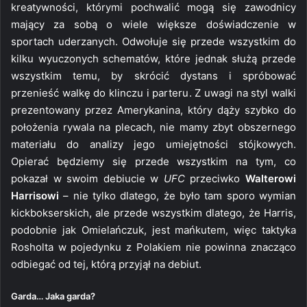
kreatywności, którymi pochwalić mogą się zawodnicy
mający za sobą o wiele większe doświadczenie w
sportach uderzanych. Odwołuje się przede wszystkim do
kilku wyuczonych schematów, które jednak służą przede
wszystkim temu, by skrócić dystans i spróbować
przenieść walkę do klinczu i parteru. Z uwagi na styl walki
prezentowany przez Amerykanina, który dąży szybko do
położenia rywala na plecach, nie mamy zbyt obszernego
materiału do analizy jego umiejętności stójkowych.
Opierać będziemy się przede wszystkim na tym, co
pokazał w swoim debiucie w
UFC
przeciwko
Walterowi
Harrisowi
– nie tylko dlatego, że było tam sporo wymian
kickbokserskich, ale przede wszystkim dlatego, że Harris,
podobnie jak Omielańczuk, jest mańkutem, więc taktyka
Rosholta w pojedynku z Polakiem nie powinna znacząco
odbiegać od tej, którą przyjął na debiut.
Garda… Jaka garda?