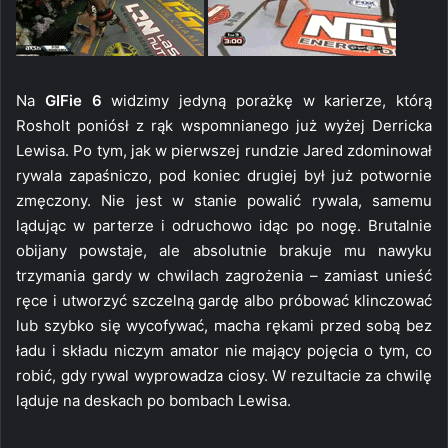
Na
GIFie 6
widzimy jedyną porażkę w karierze, którą
Rosholt poniósł z rąk wspomnianego już wyżej Derricka
Lewisa. Po tym, jak w pierwszej rundzie Jared zdominował
rywala zapaśniczo, pod koniec drugiej był już potwornie
zmęczony. Nie jest w stanie powalić rywala, samemu
lądując w parterze i odruchowo idąc po nogę. Brutalnie
obijany powstaje, ale absolutnie brakuje mu nawyku
trzymania gardy w chwilach zagrożenia – zamiast unieść
ręce i utworzyć szczelną gardę albo próbować klinczować
lub szybko się wycofywać, macha rękami przed sobą bez
ładu i składu niczym amator nie mający pojęcia o tym, co
robić, gdy rywal wyprowadza ciosy. W rezultacie za chwilę
ląduje na deskach po bombach Lewisa.