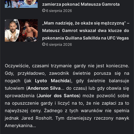
zamierza pokonać Mateusza Gamrota
6 sierpnia 2026
„Mam nadzieję, że okaże się mężczyzną” –
Mateusz Gamrot wskazał dwa klucze do
pokonania Quillana Salkillda na UFC Vegas
6 sierpnia 2026
Oczywiście, czasami trzymanie gardy nie jest konieczne.
Gdy, przykładowo, zawodnik świetnie porusza się na
nogach (jak
Lyoto Machida
), gdy świetnie balansuje
tułowiem (
Anderson Silva
… do czasu) lub gdy obawia się
sprowadzenia (
Junior dos Santos
) może pozwolić sobie
na opuszczenie gardy i liczyć na to, że nie zapłaci za to
najwyższej ceny. Żadnego z tych warunków nie spełnia
jednak Jared Rosholt. Tym dziwniejszy rzeczony nawyk
Amerykanina…