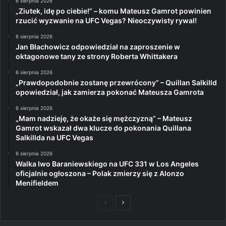
6 sierpnia 2026
„Ziutek, idę po ciebie!” – komu Mateusz Gamrot powinien
rzucić wyzwanie na UFC Vegas? Nieoczywisty rywal!
6 sierpnia 2026
Jan Błachowicz odpowiedział na zaproszenie w
oktagonowe tany ze strony Roberta Whittakera
6 sierpnia 2026
„Prawdopodobnie zostanę przewrócony” – Quillan Salkilld
opowiedział, jak zamierza pokonać Mateusza Gamrota
6 sierpnia 2026
„Mam nadzieję, że okaże się mężczyzną” – Mateusz
Gamrot wskazał dwa klucze do pokonania Quillana
Salkillda na UFC Vegas
6 sierpnia 2026
Walka Iwo Baraniewskiego na UFC 331 w Los Angeles
oficjalnie ogłoszona – Polak zmierzy się z Alonzo
Menifieldem
Poprzednia
Następna
strona
strona