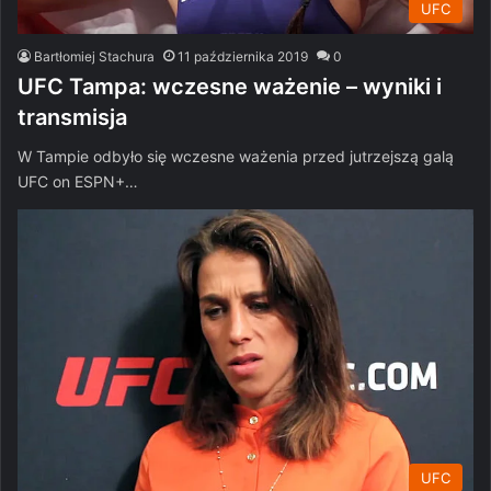
UFC
Bartłomiej Stachura
11 października 2019
0
UFC Tampa: wczesne ważenie – wyniki i
transmisja
W Tampie odbyło się wczesne ważenia przed jutrzejszą galą
UFC on ESPN+…
UFC