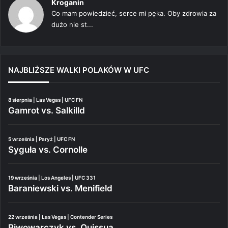
Kroganin
Co mam powiedzieć, serce mi pęka. Oby zdrowia za
dużo nie st...
NAJBLIŻSZE WALKI POLAKÓW W UFC
8 sierpnia | Las Vegas | UFC FN
Gamrot vs. Salkilld
5 września | Paryż | UFC FN
Syguła vs. Cornolle
19 września | Los Angeles | UFC 331
Baraniewski vs. Menifield
22 września | Las Vegas | Contender Series
Piwowarczyk vs. Quissua