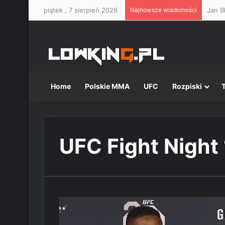
piątek , 7 sierpień 2026
Najnowsze wiadomości
Jan B
Home
Polskie MMA
UFC
Rozpiski
UFC Fight Night