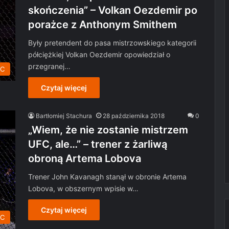
skończenia” – Volkan Oezdemir po
porażce z Anthonym Smithem
Były pretendent do pasa mistrzowskiego kategorii
półciężkiej Volkan Oezdemir opowiedział o
przegranej…
C
Czytaj więcej
Bartłomiej Stachura
28 października 2018
0
„Wiem, że nie zostanie mistrzem
UFC, ale…” – trener z żarliwą
obroną Artema Lobova
Trener John Kavanagh stanął w obronie Artema
Lobova, w obszernym wpisie w…
Czytaj więcej
C