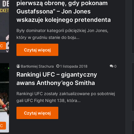
pierwszą obronę, gdy pokonam
Gustafssona” – Jon Jones
wskazuje kolejnego pretendenta
Były dominator kategorii półciężkiej Jon Jones,
który w grudniu stanie do boju…
C
Czytaj więcej
Bartłomiej Stachura
1 listopada 2018
0
Rankingi UFC – gigantyczny
awans Anthony’ego Smitha
Rankingi UFC zostały zaktualizowane po sobotniej
gali UFC Fight Night 138, która…
Czytaj więcej
C