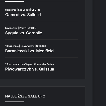
8 sierpnia | Las Vegas | UFC FN
Gamrot vs. Salkilld
5 września | Paryż | UFC FN
Syguła vs. Cornolle
19 września | Los Angeles | UFC 331
Baraniewski vs. Menifield
22 września | Las Vegas | Contender Series
Piwowarczyk vs. Quissua
NAJBLIŻSZE GALE UFC