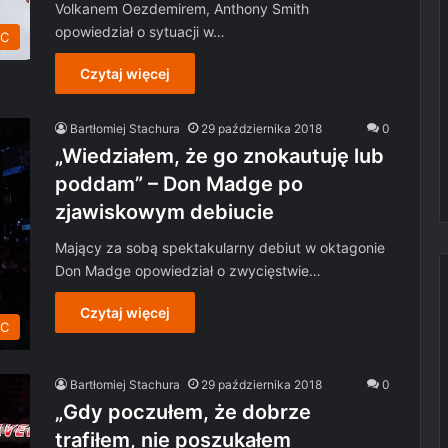
Volkanem Oezdemirem, Anthony Smith
opowiedział o sytuacji w…
C
Czytaj więcej
Bartłomiej Stachura
29 października 2018
0
„Wiedziałem, że go znokautuję lub
poddam” – Don Madge po
zjawiskowym debiucie
Mający za sobą spektakularny debiut w oktagonie
Don Madge opowiedział o zwycięstwie…
Czytaj więcej
C
Bartłomiej Stachura
29 października 2018
0
„Gdy poczułem, że dobrze
trafiłem, nie poszukałem