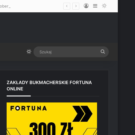
Log In
Sidebar
Switch skin
oberta Whittakera
Switch skin
Szukaj
ZAKŁADY BUKMACHERSKIE FORTUNA
ONLINE