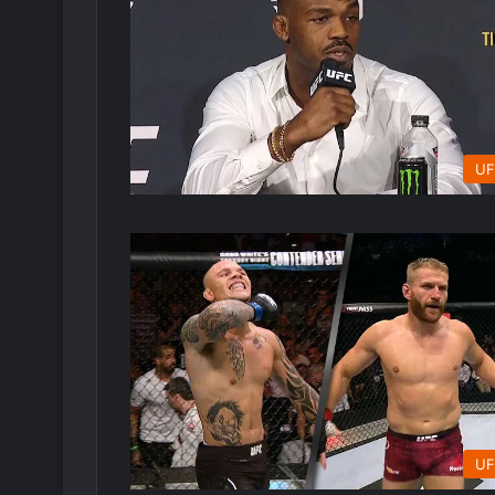
UF
UF