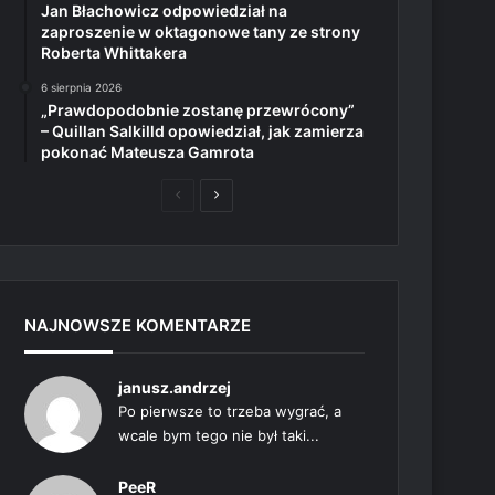
Jan Błachowicz odpowiedział na
zaproszenie w oktagonowe tany ze strony
Roberta Whittakera
6 sierpnia 2026
„Prawdopodobnie zostanę przewrócony”
– Quillan Salkilld opowiedział, jak zamierza
pokonać Mateusza Gamrota
Poprzednia
Następna
strona
strona
NAJNOWSZE KOMENTARZE
janusz.andrzej
Po pierwsze to trzeba wygrać, a
wcale bym tego nie był taki...
PeeR