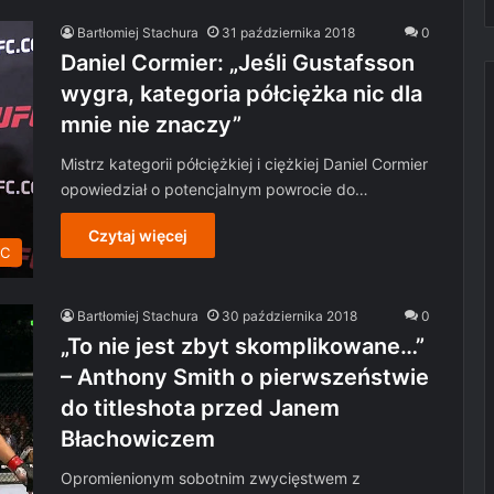
Bartłomiej Stachura
31 października 2018
0
Daniel Cormier: „Jeśli Gustafsson
wygra, kategoria półciężka nic dla
mnie nie znaczy”
Mistrz kategorii półciężkiej i ciężkiej Daniel Cormier
opowiedział o potencjalnym powrocie do…
Czytaj więcej
C
Bartłomiej Stachura
30 października 2018
0
„To nie jest zbyt skomplikowane…”
– Anthony Smith o pierwszeństwie
do titleshota przed Janem
Błachowiczem
Opromienionym sobotnim zwycięstwem z