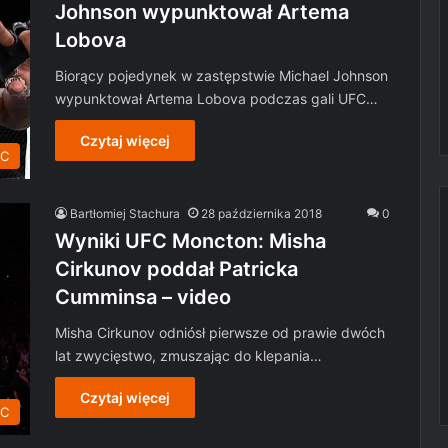
Johnson wypunktował Artema
Lobova
Biorący pojedynek w zastępstwie Michael Johnson
wypunktował Artema Lobova podczas gali UFC…
Czytaj więcej
C
Bartłomiej Stachura
28 października 2018
0
Wyniki UFC Moncton: Misha
Cirkunov poddał Patricka
Cumminsa – video
Misha Cirkunov odniósł pierwsze od prawie dwóch
lat zwycięstwo, zmuszając do klepania…
Czytaj więcej
C