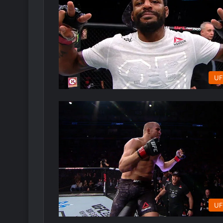
UF
UF