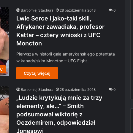
Bartłomiej Stachura
28 października 2018
0
Lwie Serce i jako-taki skill,
Afrykaner zawadiaka, profesor
Kattar – cztery wnioski z UFC
Moncton
Pierwsza w historii gala amerykańskiego potentata
w kanadyjskim Moncton – UFC Fight…
C
Czytaj więcej
Bartłomiej Stachura
28 października 2018
0
„Ludzie krytykują mnie za trzy
elementy, ale…” – Smith
podsumował wiktorię z
Oezdemirem, odpowiedział
Jonesowi