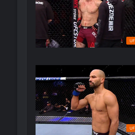
UF
UF