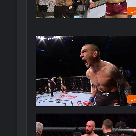
UF
UF