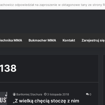
łachowicz odpowiedział na zaproszenie w oktagonowe tany ze strony R
Technika MMA
Bukmacher MMA
Kontakt
Zarejestruj się
 138
Bartłomiej Stachura
3 listopada 2018
0
„Z wielką chęcią stoczę z nim