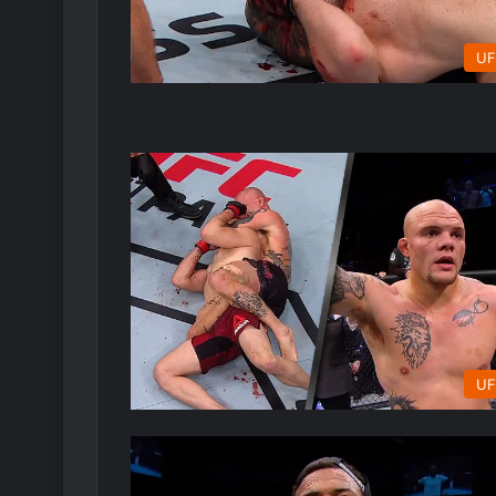
UF
UF