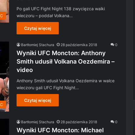
Po gali UFC Fight Night 138 zwycięzca walki
wieczoru – poddał Volkana…
C
Czytaj więcej
Bartłomiej Stachura
28 października 2018
0
Wyniki UFC Moncton: Anthony
Smith udusił Volkana Oezdemira –
video
Anthony Smith udusił Volkana Oezdemira w walce
wieczoru gali UFC Fight Night…
Czytaj więcej
C
Bartłomiej Stachura
28 października 2018
0
Wyniki UFC Moncton: Michael