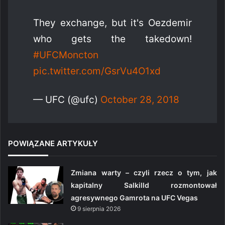
They exchange, but it's Oezdemir
who gets the takedown!
#UFCMoncton
pic.twitter.com/GsrVu4O1xd
— UFC (@ufc)
October 28, 2018
POWIĄZANE ARTYKUŁY
Zmiana warty – czyli rzecz o tym, jak
kapitalny Salkilld rozmontował
agresywnego Gamrota na UFC Vegas
9 sierpnia 2026