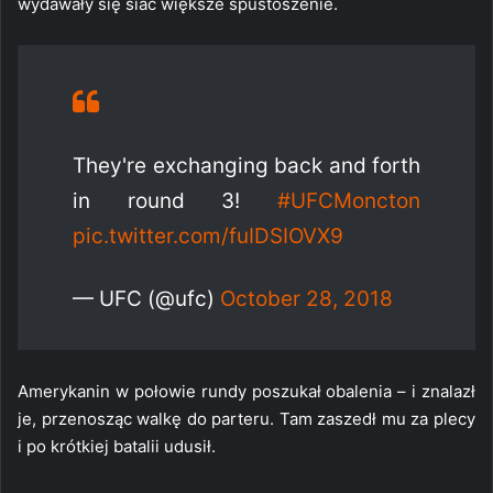
wydawały się siać większe spustoszenie.
They're exchanging back and forth
in round 3!
#UFCMoncton
pic.twitter.com/fuIDSIOVX9
— UFC (@ufc)
October 28, 2018
Amerykanin w połowie rundy poszukał obalenia – i znalazł
je, przenosząc walkę do parteru. Tam zaszedł mu za plecy
i po krótkiej batalii udusił.