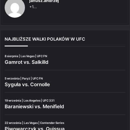
janusz.andrzej
+1...
NAJBLIŻSZE WALKI POLAKÓW W UFC
8 sierpnia | Las Vegas | UFC FN
Gamrot vs. Salkilld
5 września | Paryż | UFC FN
Syguła vs. Cornolle
19 września | Los Angeles | UFC 331
Baraniewski vs. Menifield
22 września | Las Vegas | Contender Series
Piwowarczyk vs. Quissua