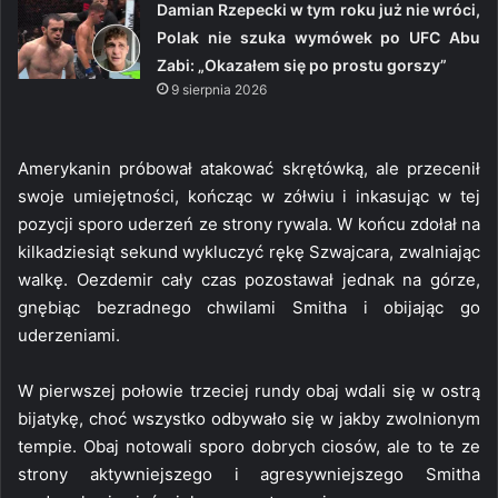
Damian Rzepecki w tym roku już nie wróci,
Polak nie szuka wymówek po UFC Abu
Zabi: „Okazałem się po prostu gorszy”
9 sierpnia 2026
Amerykanin próbował atakować skrętówką, ale przecenił
swoje umiejętności, kończąc w zółwiu i inkasując w tej
pozycji sporo uderzeń ze strony rywala. W końcu zdołał na
kilkadziesiąt sekund wykluczyć rękę Szwajcara, zwalniając
walkę. Oezdemir cały czas pozostawał jednak na górze,
gnębiąc bezradnego chwilami Smitha i obijając go
uderzeniami.
W pierwszej połowie trzeciej rundy obaj wdali się w ostrą
bijatykę, choć wszystko odbywało się w jakby zwolnionym
tempie. Obaj notowali sporo dobrych ciosów, ale to te ze
strony aktywniejszego i agresywniejszego Smitha