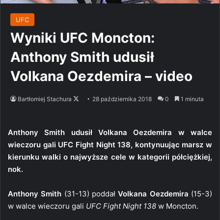
UFC
Wyniki UFC Moncton:
Anthony Smith udusił
Volkana Oezdemira – video
Follow
Bartłomiej Stachura
28 października 2018
0
1 minuta
on
X
Anthony Smith udusił Volkana Oezdemira w walce
wieczoru gali UFC Fight Night 138, kontynuując marsz w
kierunku walki o najwyższe cele w kategorii półciężkiej,
nok.
Anthony Smith
(31-13) poddał
Volkana Oezdemira
(15-3)
w walce wieczoru gali
UFC Fight Night 138
w Moncton.