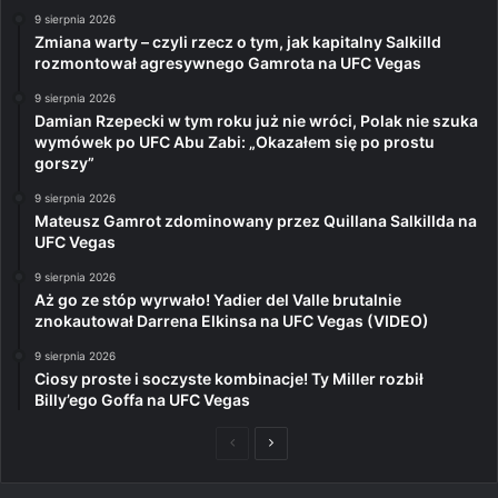
9 sierpnia 2026
Zmiana warty – czyli rzecz o tym, jak kapitalny Salkilld
rozmontował agresywnego Gamrota na UFC Vegas
9 sierpnia 2026
Damian Rzepecki w tym roku już nie wróci, Polak nie szuka
wymówek po UFC Abu Zabi: „Okazałem się po prostu
gorszy”
9 sierpnia 2026
Mateusz Gamrot zdominowany przez Quillana Salkillda na
UFC Vegas
9 sierpnia 2026
Aż go ze stóp wyrwało! Yadier del Valle brutalnie
znokautował Darrena Elkinsa na UFC Vegas (VIDEO)
9 sierpnia 2026
Ciosy proste i soczyste kombinacje! Ty Miller rozbił
Billy’ego Goffa na UFC Vegas
Poprzednia
Następna
strona
strona