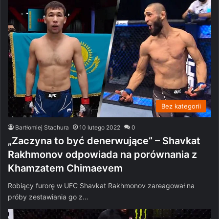
Bez kategorii
Bartłomiej Stachura
10 lutego 2022
0
„Zaczyna to być denerwujące” – Shavkat
Rakhmonov odpowiada na porównania z
Khamzatem Chimaevem
Robiący furorę w UFC Shavkat Rakhmonov zareagował na
próby zestawiania go z…