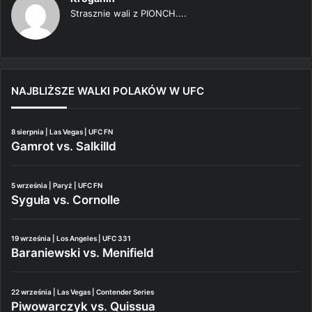
Strasznie wali z PIONCH....
NAJBLIŻSZE WALKI POLAKÓW W UFC
8 sierpnia | Las Vegas | UFC FN
Gamrot vs. Salkilld
5 września | Paryż | UFC FN
Syguła vs. Cornolle
19 września | Los Angeles | UFC 331
Baraniewski vs. Menifield
22 września | Las Vegas | Contender Series
Piwowarczyk vs. Quissua