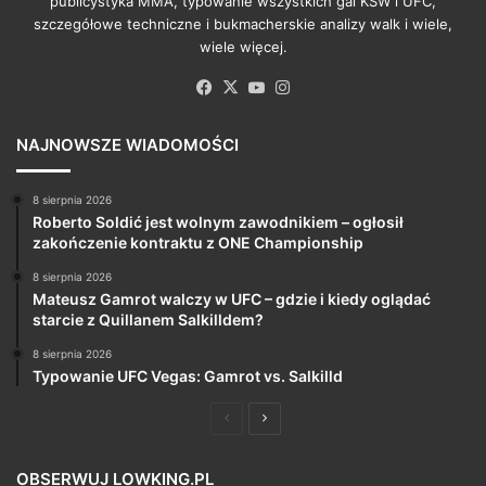
publicystyka MMA, typowanie wszystkich gal KSW i UFC,
szczegółowe techniczne i bukmacherskie analizy walk i wiele,
wiele więcej.
Facebook
X
YouTube
Instagram
NAJNOWSZE WIADOMOŚCI
8 sierpnia 2026
Roberto Soldić jest wolnym zawodnikiem – ogłosił
zakończenie kontraktu z ONE Championship
8 sierpnia 2026
Mateusz Gamrot walczy w UFC – gdzie i kiedy oglądać
starcie z Quillanem Salkilldem?
8 sierpnia 2026
Typowanie UFC Vegas: Gamrot vs. Salkilld
Poprzednia
Następna
strona
strona
OBSERWUJ LOWKING.PL