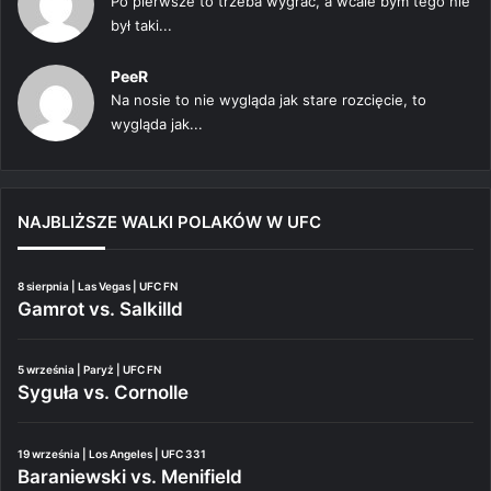
Po pierwsze to trzeba wygrać, a wcale bym tego nie
był taki...
PeeR
Na nosie to nie wygląda jak stare rozcięcie, to
wygląda jak...
NAJBLIŻSZE WALKI POLAKÓW W UFC
8 sierpnia | Las Vegas | UFC FN
Gamrot vs. Salkilld
5 września | Paryż | UFC FN
Syguła vs. Cornolle
19 września | Los Angeles | UFC 331
Baraniewski vs. Menifield