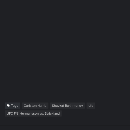
Tags
Carlston Harris
Shavkat Rakhmonov
ufc
UFC FN: Hermansson vs. Strickland