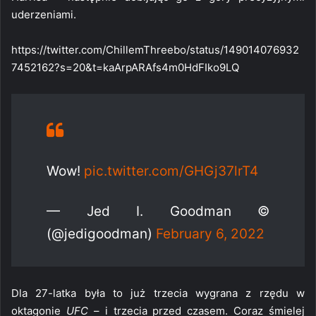
uderzeniami.
https://twitter.com/ChillemThreebo/status/149014076932
7452162?s=20&t=kaArpARAfs4m0HdFIko9LQ
Wow!
pic.twitter.com/GHGj37lrT4
— Jed I. Goodman ©
(@jedigoodman)
February 6, 2022
Dla 27-latka była to już trzecia wygrana z rzędu w
oktagonie
UFC
– i trzecia przed czasem. Coraz śmielej