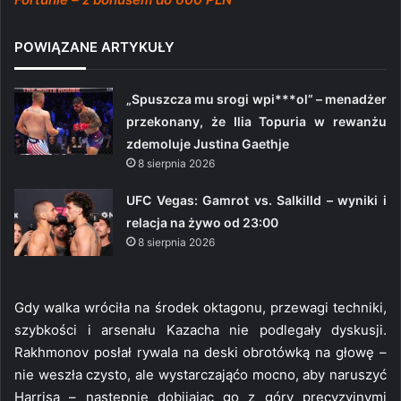
POWIĄZANE ARTYKUŁY
„Spuszcza mu srogi wpi***ol” – menadżer
przekonany, że Ilia Topuria w rewanżu
zdemoluje Justina Gaethje
8 sierpnia 2026
UFC Vegas: Gamrot vs. Salkilld – wyniki i
relacja na żywo od 23:00
8 sierpnia 2026
Gdy walka wróciła na środek oktagonu, przewagi techniki,
szybkości i arsenału Kazacha nie podlegały dyskusji.
Rakhmonov posłał rywala na deski obrotówką na głowę –
nie weszła czysto, ale wystarczająćo mocno, aby naruszyć
Harrisa – następnie dobijając go z góry precyzyjnymi