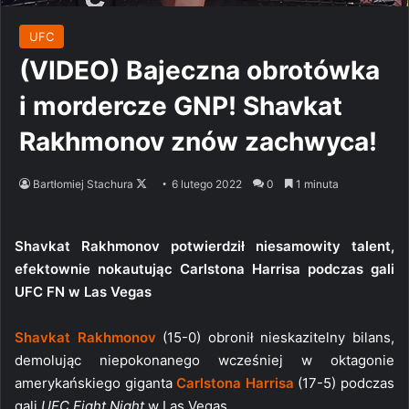
UFC
(VIDEO) Bajeczna obrotówka
i mordercze GNP! Shavkat
Rakhmonov znów zachwyca!
Follow
Bartłomiej Stachura
6 lutego 2022
0
1 minuta
on
X
Shavkat Rakhmonov potwierdził niesamowity talent,
efektownie nokautując Carlstona Harrisa podczas gali
UFC FN w Las Vegas
Shavkat Rakhmonov
(15-0) obronił nieskazitelny bilans,
demolując niepokonanego wcześniej w oktagonie
amerykańskiego giganta
Carlstona Harrisa
(17-5) podczas
gali
UFC Fight Night
w Las Vegas.