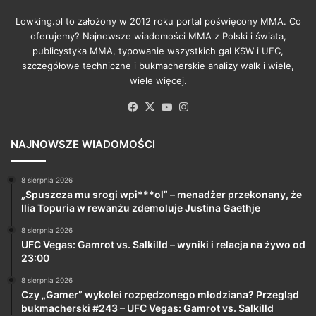
Lowking.pl to założony w 2012 roku portal poświęcony MMA. Co
oferujemy? Najnowsze wiadomości MMA z Polski i świata,
publicystyka MMA, typowanie wszystkich gal KSW i UFC,
szczegółowe techniczne i bukmacherskie analizy walk i wiele,
wiele więcej.
Facebook
X
YouTube
Instagram
NAJNOWSZE WIADOMOŚCI
8 sierpnia 2026
„Spuszcza mu srogi wpi***ol” – menadżer przekonany, że
Ilia Topuria w rewanżu zdemoluje Justina Gaethje
8 sierpnia 2026
UFC Vegas: Gamrot vs. Salkilld – wyniki i relacja na żywo od
23:00
8 sierpnia 2026
Czy „Gamer” wykolei rozpędzonego młodziana? Przegląd
bukmacherski #243 – UFC Vegas: Gamrot vs. Salkilld