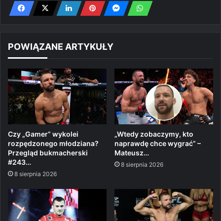
POWIĄZANE ARTYKUŁY
Czy „Gamer” wykolei
„Wtedy zobaczymy, kto
rozpędzonego młodziana?
naprawdę chce wygrać” –
Przegląd bukmacherski
Mateusz…
#243…
8 sierpnia 2026
8 sierpnia 2026