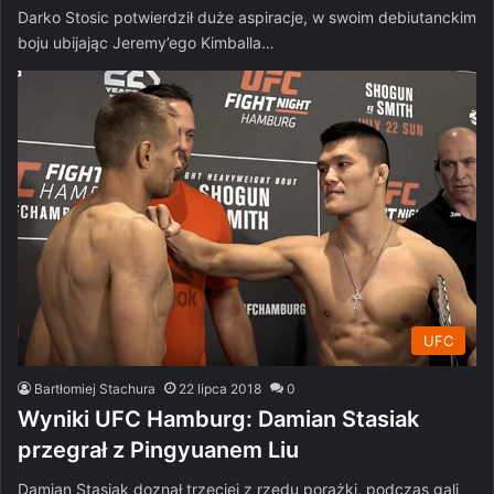
Darko Stosic potwierdził duże aspiracje, w swoim debiutanckim
boju ubijając Jeremy’ego Kimballa…
UFC
Bartłomiej Stachura
22 lipca 2018
0
Wyniki UFC Hamburg: Damian Stasiak
przegrał z Pingyuanem Liu
Damian Stasiak doznał trzeciej z rzędu porażki, podczas gali