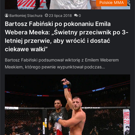
Polskie MMA
Bartłomiej Stachura
23 lipca 2018
0
Bartosz Fabiński po pokonaniu Emila
Webera Meeka: „Świetny przeciwnik po 3-
letniej przerwie, aby wrócić i dostać
ciekawe walki”
Bartosz Fabiński podsumował wiktorię z Emilem Weberem
Meekiem, którego pewnie wypunktował podczas…