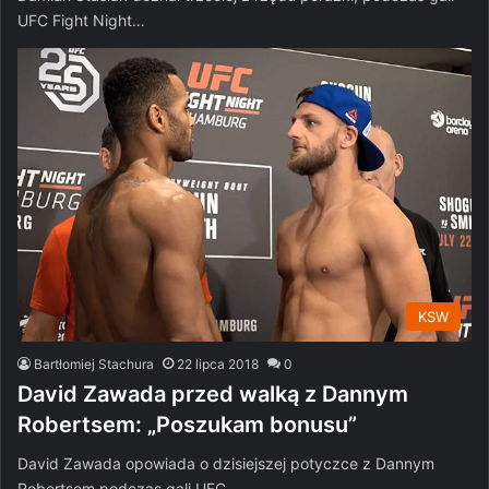
UFC Fight Night…
KSW
Bartłomiej Stachura
22 lipca 2018
0
David Zawada przed walką z Dannym
Robertsem: „Poszukam bonusu”
David Zawada opowiada o dzisiejszej potyczce z Dannym
Robertsem podczas gali UFC…