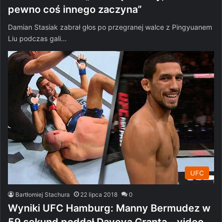
pewno coś innego zaczyna”
Damian Stasiak zabrał głos po przegranej walce z Pingyuanem
Liu podczas gali…
UFC
Bartłomiej Stachura
22 lipca 2018
0
Wyniki UFC Hamburg: Manny Bermudez w
59 sekund poddał Daveya Granta – video