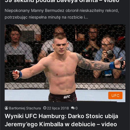
Niepokonany Manny Bermudez obronił nieskazitelny rekord,
potrzebując niespełna minutę na rozbicie i…
UFC
Bartłomiej Stachura
22 lipca 2018
0
Wyniki UFC Hamburg: Darko Stosic ubija
Jeremy’ego Kimballa w debiucie – video