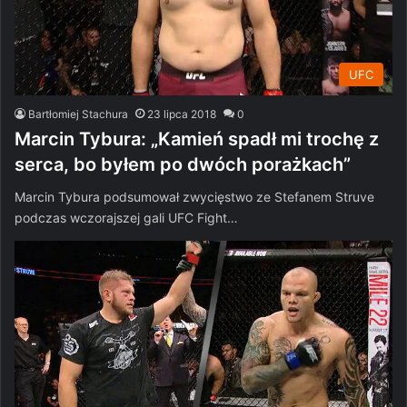
UFC
Bartłomiej Stachura
23 lipca 2018
0
Marcin Tybura: „Kamień spadł mi trochę z
serca, bo byłem po dwóch porażkach”
Marcin Tybura podsumował zwycięstwo ze Stefanem Struve
podczas wczorajszej gali UFC Fight…