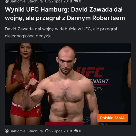
Bartłomiej Stachura
22 lipca 2018
0
Wyniki UFC Hamburg: David Zawada dał
wojnę, ale przegrał z Dannym Robertsem
David Zawada dał wojnę w debuicie w UFC, ale przegrał
niejednogłośną decyzją…
Polskie MMA
Bartłomiej Stachura
22 lipca 2018
0