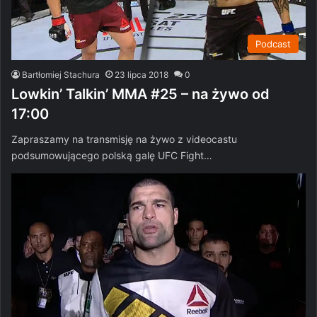
Podcast
Bartłomiej Stachura
23 lipca 2018
0
Lowkin’ Talkin’ MMA #25 – na żywo od
17:00
Zapraszamy na transmisję na żywo z videocastu
podsumowującego polską galę UFC Fight…