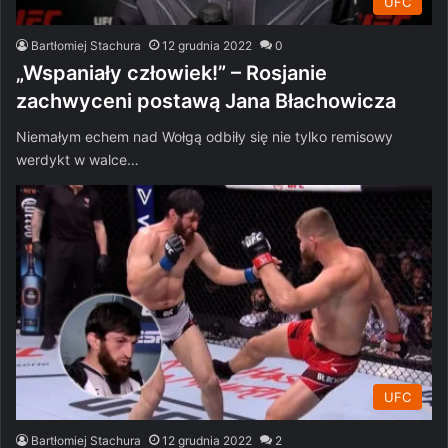
UFC
Bartłomiej Stachura
12 grudnia 2022
0
„Wspaniały człowiek!” – Rosjanie
zachwyceni postawą Jana Błachowicza
Niemałym echem nad Wołgą odbiły się nie tylko remisowy
werdykt w walce…
UFC
Bartłomiej Stachura
12 grudnia 2022
2