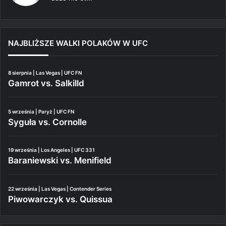
NAJBLIŻSZE WALKI POLAKÓW W UFC
8 sierpnia | Las Vegas | UFC FN
Gamrot vs. Salkilld
5 września | Paryż | UFC FN
Syguła vs. Cornolle
19 września | Los Angeles | UFC 331
Baraniewski vs. Menifield
22 września | Las Vegas | Contender Series
Piwowarczyk vs. Quissua