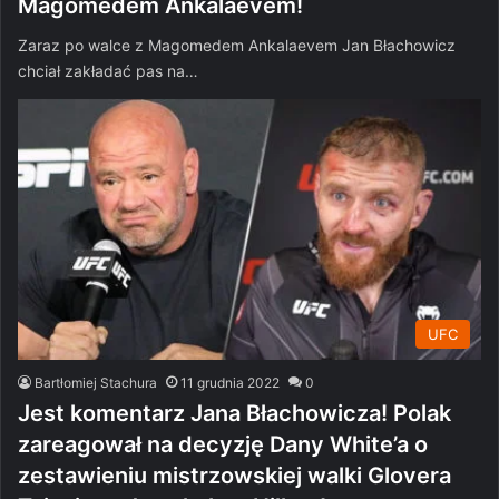
Magomedem Ankalaevem!
Zaraz po walce z Magomedem Ankalaevem Jan Błachowicz
chciał zakładać pas na…
UFC
Bartłomiej Stachura
11 grudnia 2022
0
Jest komentarz Jana Błachowicza! Polak
zareagował na decyzję Dany White’a o
zestawieniu mistrzowskiej walki Glovera