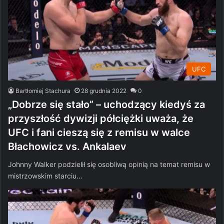
UFC
Bartłomiej Stachura
28 grudnia 2022
0
„Dobrze się stało” – uchodzący kiedyś za
przyszłość dywizji półciężki uważa, że
UFC i fani cieszą się z remisu w walce
Błachowicz vs. Ankalaev
Johnny Walker podzielił się osobliwą opinią na temat remisu w
mistrzowskim starciu…