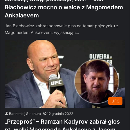
Błachowicz mocno o walce z Magomedem
Ankalaevem
Jan Błachowicz zabrał ponownie głos na temat pojedynku z
Magomedem Ankalevem, wyjaśniając…
UFC
Bartłomiej Stachura
12 grudnia 2022
„Przeproś” – Ramzan Kadyrov zabrał głos
nt. walki Magomeda Ankalaeva z Janem