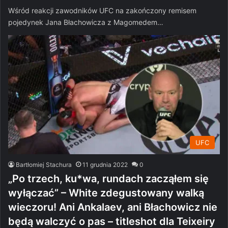
Wśród reakcji zawodników UFC na zakończony remisem
pojedynek Jana Błachowicza z Magomedem…
UFC
Bartłomiej Stachura
11 grudnia 2022
0
„Po trzech, ku*wa, rundach zacząłem się
wyłączać” – White zdegustowany walką
wieczoru! Ani Ankalaev, ani Błachowicz nie
będą walczyć o pas – titleshot dla Teixeiry