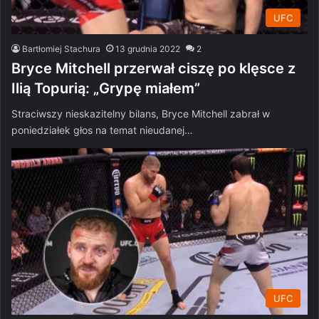
UFC
Bartłomiej Stachura
13 grudnia 2022
2
Bryce Mitchell przerwał ciszę po klęsce z
Ilią Topurią: „Grypę miałem”
Straciwszy nieskazitelny bilans, Bryce Mitchell zabrał w
poniedziałek głos na temat nieudanej…
UFC