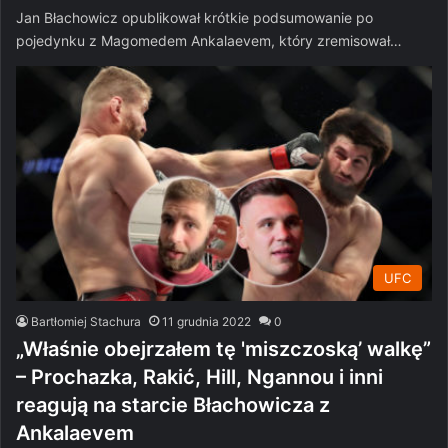
Jan Błachowicz opublikował krótkie podsumowanie po
pojedynku z Magomedem Ankalaevem, który zremisował…
UFC
Bartłomiej Stachura
11 grudnia 2022
0
„Właśnie obejrzałem tę 'miszczoską’ walkę”
– Prochazka, Rakić, Hill, Ngannou i inni
reagują na starcie Błachowicza z
Ankalaevem