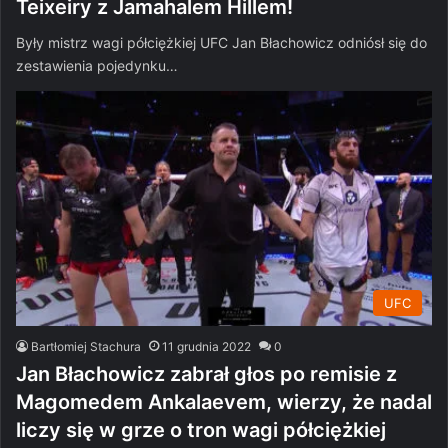
Teixeiry z Jamahalem Hillem!
Były mistrz wagi półciężkiej UFC Jan Błachowicz odniósł się do
zestawienia pojedynku…
UFC
Bartłomiej Stachura
11 grudnia 2022
0
Jan Błachowicz zabrał głos po remisie z
Magomedem Ankalaevem, wierzy, że nadal
liczy się w grze o tron wagi półciężkiej