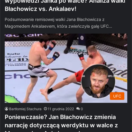
wypowiedzi Janka po walce? Analiza walki
Błachowicz vs. Ankalaev!
Podsumowanie remisowej walki Jana Błachowicza z
Magomedem Ankalaevem, która zwieńczyła galę UFC…
UFC
Bartłomiej Stachura
11 grudnia 2022
0
Poniewczasie? Jan Błachowicz zmienia
narrację dotyczącą werdyktu w walce z