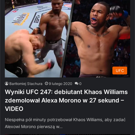
UFC
Bartłomiej Stachura
9 lutego 2020
0
Wyniki UFC 247: debiutant Khaos Williams
zdemolował Alexa Morono w 27 sekund –
VIDEO
Niespełna pół minuty potrzebował Khaos Williams, aby zadać
Alexowi Morono pierwszą w…