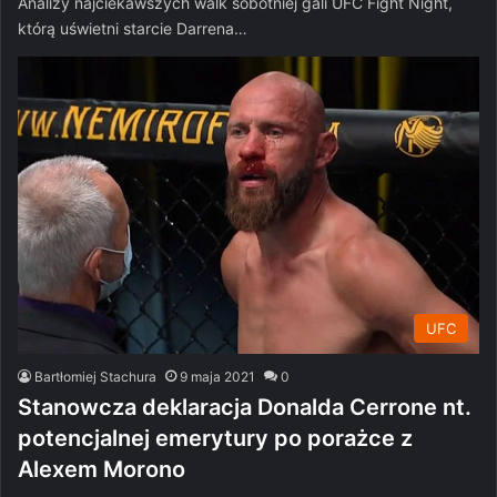
Analizy najciekawszych walk sobotniej gali UFC Fight Night,
którą uświetni starcie Darrena…
UFC
Bartłomiej Stachura
9 maja 2021
0
Stanowcza deklaracja Donalda Cerrone nt.
potencjalnej emerytury po porażce z
Alexem Morono