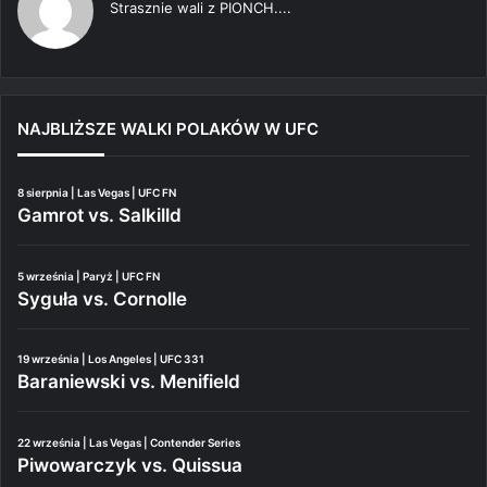
Strasznie wali z PIONCH....
NAJBLIŻSZE WALKI POLAKÓW W UFC
8 sierpnia | Las Vegas | UFC FN
Gamrot vs. Salkilld
5 września | Paryż | UFC FN
Syguła vs. Cornolle
19 września | Los Angeles | UFC 331
Baraniewski vs. Menifield
22 września | Las Vegas | Contender Series
Piwowarczyk vs. Quissua