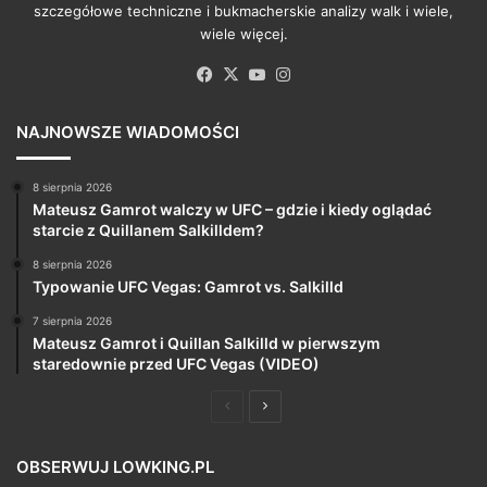
szczegółowe techniczne i bukmacherskie analizy walk i wiele,
wiele więcej.
Facebook
X
YouTube
Instagram
NAJNOWSZE WIADOMOŚCI
8 sierpnia 2026
Mateusz Gamrot walczy w UFC – gdzie i kiedy oglądać
starcie z Quillanem Salkilldem?
8 sierpnia 2026
Typowanie UFC Vegas: Gamrot vs. Salkilld
7 sierpnia 2026
Mateusz Gamrot i Quillan Salkilld w pierwszym
staredownie przed UFC Vegas (VIDEO)
Poprzednia
Następna
strona
strona
OBSERWUJ LOWKING.PL