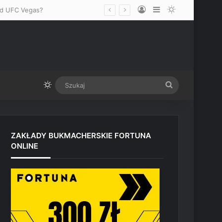
Log In
Sidebar
Switch skin
zed UFC Vegas?
Switch skin
Szukaj
ZAKŁADY BUKMACHERSKIE FORTUNA
ONLINE