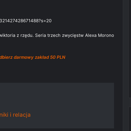
226321427428671488?s=20
 wiktoria z rzędu. Seria trzech zwycięstw Alexa Morono
odbierz darmowy zakład 50 PLN
ki i relacja