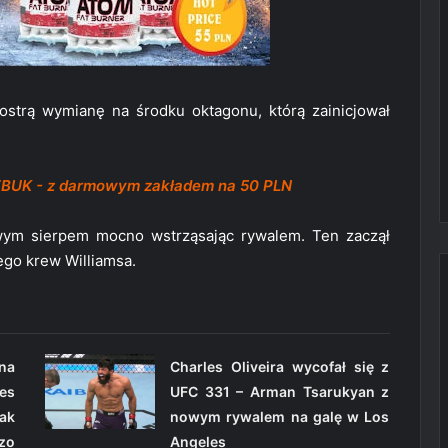
ostrą wymianę na środku oktagonu, którą zainicjował
ZBUK - z darmowym zakładem na 50 PLN
lewym sierpem mocno wstrząsając rywalem. Ten zaczął
ego krew Williamsa.
na
Charles Oliveira wycofał się z
es
UFC 331 – Arman Tsarukyan z
ak
nowym rywalem na galę w Los
zo
Angeles