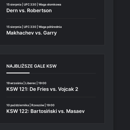
15 sierpnia | UFC 330 | Waga słomkowa
Dern vs. Robertson
15 sierpnia | UFC 330 | Waga półśrednia
Makhachev vs. Garry
NAJBLIŻSZE GALE KSW
19 września | Liberec | 19:00
KSW 121: De Fries vs. Vojcak 2
10 października | Rzeszów | 19:00
KSW 122: Bartosiński vs. Masaev