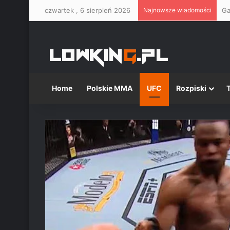
czwartek , 6 sierpień 2026
Najnowsze wiadomości
Ga
Home
Polskie MMA
UFC
Rozpiski