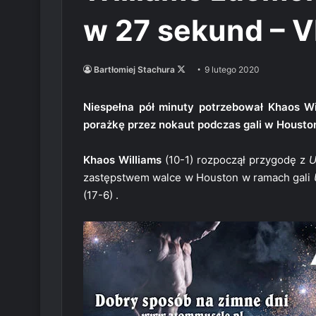
w 27 sekund – 
Follow
Bartłomiej Stachura
9 lutego 2020
on
X
Niespełna pół minuty potrzebował Khaos W
porażkę przez nokaut podczas gali w Housto
Khaos Williams
(10-1) rozpoczął przygodę z
U
zastępstwem walce w Houston w ramach gali
(17-6) .