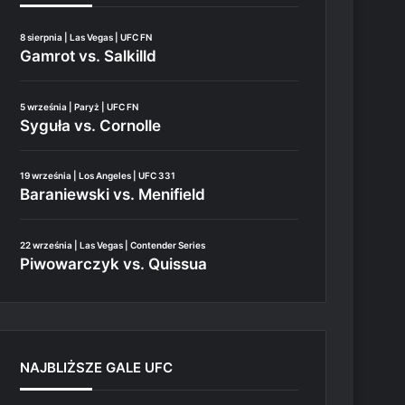
8 sierpnia | Las Vegas | UFC FN
Gamrot vs. Salkilld
5 września | Paryż | UFC FN
Syguła vs. Cornolle
19 września | Los Angeles | UFC 331
Baraniewski vs. Menifield
22 września | Las Vegas | Contender Series
Piwowarczyk vs. Quissua
NAJBLIŻSZE GALE UFC