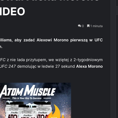
VIDEO
0
1 minuta
illiams, aby zadać Alexowi Morono pierwszą w UFC
n.
FC
z nie lada przytupem, we wziętej z 2-tygodniowym
UFC 247
demolując w ledwie 27 sekund
Alexa Morono