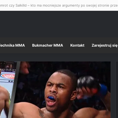
mrot czy Salkilld – kto ma mocniejsze argumenty po swojej stronie pr
Technika MMA
Bukmacher MMA
Kontakt
Zarejestruj się