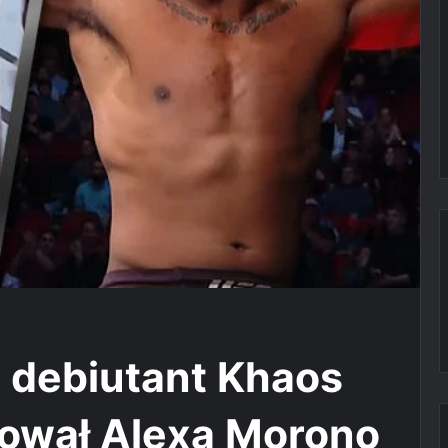
 debiutant Khaos
lował Alexa Morono