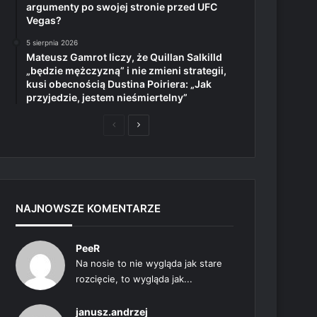
argumenty po swojej stronie przed UFC
Vegas?
5 sierpnia 2026
Mateusz Gamrot liczy, że Quillan Salkilld
„będzie mężczyzną” i nie zmieni strategii,
kusi obecnością Dustina Poiriera: „Jak
przyjedzie, jestem nieśmiertelny”
Poprzednia
Następna
strona
strona
NAJNOWSZE KOMENTARZE
PeeR
Na nosie to nie wygląda jak stare
rozcięcie, to wygląda jak...
janusz.andrzej