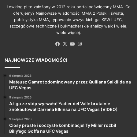
Lowking.pl to założony w 2012 roku portal poświęcony MMA. Co
oferujemy? Najnowsze wiadomości MMA z Polski i świata,
publicystyka MMA, typowanie wszystkich gal KSW i UFC,
szczegółowe techniczne i bukmacherskie analizy walk i wiele,
wiele więcej.
Facebook
X
YouTube
Instagram
NAJNOWSZE WIADOMOŚCI
9 sierpnia 2026
Mateusz Gamrot zdominowany przez Quillana Salkillda na
UFC Vegas
9 sierpnia 2026
Aż go ze stóp wyrwało! Yadier del Valle brutalnie
znokautował Darrena Elkinsa na UFC Vegas (VIDEO)
9 sierpnia 2026
Ciosy proste i soczyste kombinacje! Ty Miller rozbił
Billy’ego Goffa na UFC Vegas