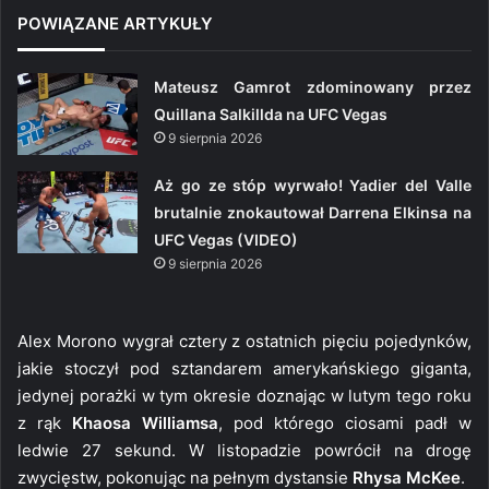
POWIĄZANE ARTYKUŁY
Mateusz Gamrot zdominowany przez
Quillana Salkillda na UFC Vegas
9 sierpnia 2026
Aż go ze stóp wyrwało! Yadier del Valle
brutalnie znokautował Darrena Elkinsa na
UFC Vegas (VIDEO)
9 sierpnia 2026
Alex Morono wygrał cztery z ostatnich pięciu pojedynków,
jakie stoczył pod sztandarem amerykańskiego giganta,
jedynej porażki w tym okresie doznając w lutym tego roku
z rąk
Khaosa Williamsa
, pod którego ciosami padł w
ledwie 27 sekund. W listopadzie powrócił na drogę
zwycięstw, pokonując na pełnym dystansie
Rhysa McKee
.