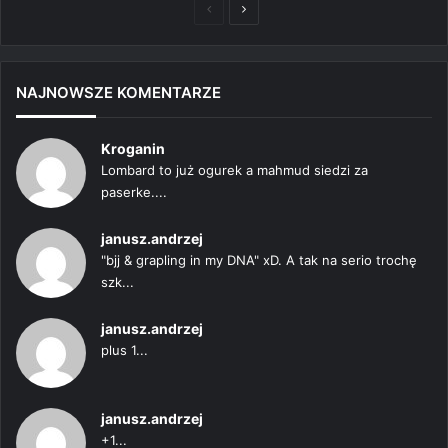
Poprzednia
Następna
strona
strona
NAJNOWSZE KOMENTARZE
Kroganin
Lombard to już ogurek a mahmud siedzi za
paserke....
janusz.andrzej
"bjj & grapling in my DNA" xD. A tak na serio trochę
szk...
janusz.andrzej
plus 1...
janusz.andrzej
+1...