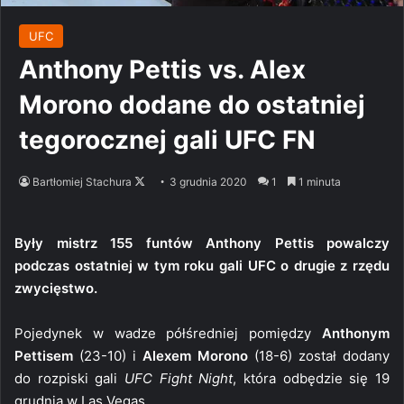
UFC
Anthony Pettis vs. Alex
Morono dodane do ostatniej
tegorocznej gali UFC FN
Follow
Bartłomiej Stachura
3 grudnia 2020
1
1 minuta
on
X
Były mistrz 155 funtów Anthony Pettis powalczy
podczas ostatniej w tym roku gali UFC o drugie z rzędu
zwycięstwo.
Pojedynek w wadze półśredniej pomiędzy
Anthonym
Pettisem
(23-10) i
Alexem Morono
(18-6) został dodany
do rozpiski gali
UFC Fight Night
, która odbędzie się 19
grudnia w Las Vegas.