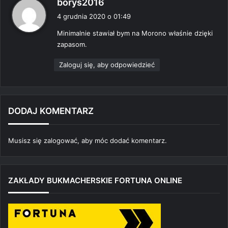
p
borys2016
i
4 grudnia 2020 o 01:49
s
Minimalnie stawiał bym na Morono właśnie dzięki
z
zapasom.
e
:
Zaloguj się, aby odpowiedzieć
DODAJ KOMENTARZ
Musisz się
zalogować
, aby móc dodać komentarz.
ZAKŁADY BUKMACHERSKIE FORTUNA ONLINE