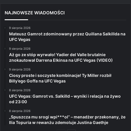
NAJNOWSZE WIADOMOŚCI
9 sierpnia 2026
Mateusz Gamrot zdominowany przez Quillana Salkillda na
UFC Vegas
9 sierpnia 2026
Aż go ze stóp wyrwało! Yadier del Valle brutalnie
znokautował Darrena Elkinsa na UFC Vegas (VIDEO)
9 sierpnia 2026
Ciosy proste i soczyste kombinacje! Ty Miller rozbił
Billy’ego Goffa na UFC Vegas
8 sierpnia 2026
UFC Vegas: Gamrot vs. Salkilld – wyniki i relacja na żywo
od 23:00
8 sierpnia 2026
„Spuszcza mu srogi wpi***ol” – menadżer przekonany, że
Ilia Topuria w rewanżu zdemoluje Justina Gaethje