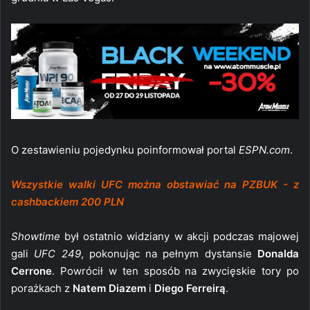
O zestawieniu pojedynku poinformował portal
ESPN.com
.
Wszystkie walki UFC można obstawiać na PZBUK - z
cashbackiem 200 PLN
Showtime
był ostatnio widziany w akcji podczas majowej
gali
UFC 249
, pokonując na pełnym dystansie
Donalda
Cerrone
. Powrócił w ten sposób na zwycięskie tory po
porażkach z
Natem Diazem
i
Diego Ferreirą
.