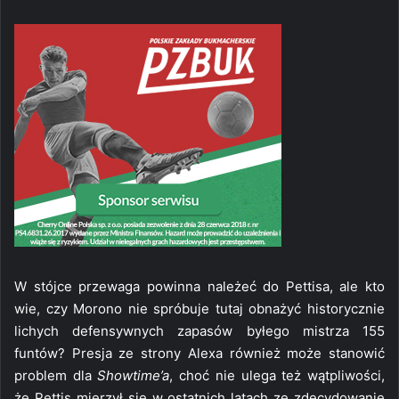
W stójce przewaga powinna należeć do Pettisa, ale kto
wie, czy Morono nie spróbuje tutaj obnażyć historycznie
lichych defensywnych zapasów byłego mistrza 155
funtów? Presja ze strony Alexa również może stanowić
problem dla
Showtime’a
, choć nie ulega też wątpliwości,
że Pettis mierzył się w ostatnich latach ze zdecydowanie