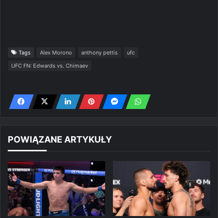
Tags
Alex Morono
anthony pettis
ufc
UFC FN: Edwards vs. Chimaev
POWIĄZANE ARTYKUŁY