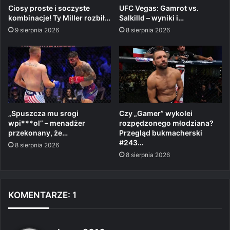
Ciosy proste i soczyste
UFC Vegas: Gamrot vs.
kombinacje! Ty Miller rozbił…
Salkilld – wyniki i…
9 sierpnia 2026
8 sierpnia 2026
„Spuszcza mu srogi
Czy „Gamer” wykolei
wpi***ol” – menadżer
rozpędzonego młodziana?
przekonany, że…
Przegląd bukmacherski
#243…
8 sierpnia 2026
8 sierpnia 2026
KOMENTARZE: 1