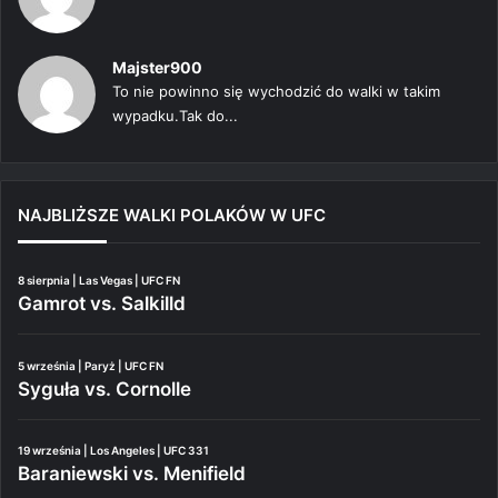
Majster900
To nie powinno się wychodzić do walki w takim
wypadku.Tak do...
NAJBLIŻSZE WALKI POLAKÓW W UFC
8 sierpnia | Las Vegas | UFC FN
Gamrot vs. Salkilld
5 września | Paryż | UFC FN
Syguła vs. Cornolle
19 września | Los Angeles | UFC 331
Baraniewski vs. Menifield