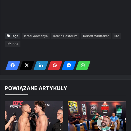
Tags
Israel Adesanya
Kelvin Gastelum
Robert Whittaker
ufc
ufc 234
POWIĄZANE ARTYKUŁY