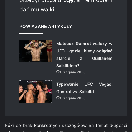
przebył długą drogę, a nie mogłem
dać mu walki.
POWIĄZANE ARTYKUŁY
Mateusz Gamrot walczy w
UFC – gdzie i kiedy oglądać
starcie z Quillanem
Salkilldem?
8 sierpnia 2026
Typowanie UFC Vegas:
Gamrot vs. Salkilld
8 sierpnia 2026
Póki co brak konkretnych szczegółów na temat długości