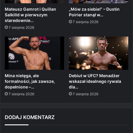
Mateusz Gamrot i Quillan
„Mów za siebie!” – Dustin
Salkilld w pierwszym
Poirier stanął w…
staredownie…
7 sierpnia 2026
7 sierpnia 2026
Mina nietęga, ale
Debiut w UFC? Menadżer
formalności, jak zawsze,
wskazał idealnego rywala
dopełnione –…
dla…
7 sierpnia 2026
7 sierpnia 2026
DODAJ KOMENTARZ