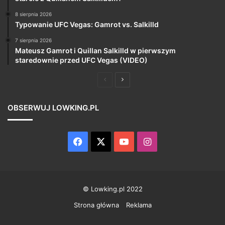
8 sierpnia 2026
Typowanie UFC Vegas: Gamrot vs. Salkilld
7 sierpnia 2026
Mateusz Gamrot i Quillan Salkilld w pierwszym
staredownie przed UFC Vegas (VIDEO)
Poprzednia
Następna
strona
strona
OBSERWUJ LOWKING.PL
Facebook
X
YouTube
Instagram
© Lowking.pl 2022
Strona główna
Reklama