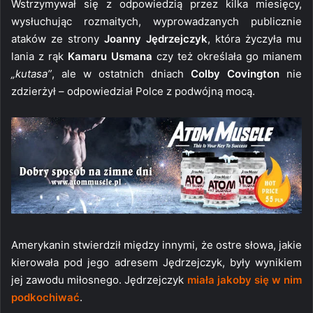
Wstrzymywał się z odpowiedzią przez kilka miesięcy,
wysłuchując rozmaitych, wyprowadzanych publicznie
ataków ze strony
Joanny Jędrzejczyk
, która życzyła mu
lania z rąk
Kamaru Usmana
czy też określała go mianem
„kutasa”
, ale w ostatnich dniach
Colby Covington
nie
zdzierżył – odpowiedział Polce z podwójną mocą.
Amerykanin stwierdził między innymi, że ostre słowa, jakie
kierowała pod jego adresem Jędrzejczyk, były wynikiem
jej zawodu miłosnego. Jędrzejczyk
miała jakoby się w nim
podkochiwać
.