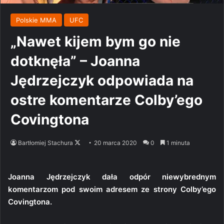
Polskie MMA
UFC
„Nawet kijem bym go nie
dotknęła” – Joanna
Jędrzejczyk odpowiada na
ostre komentarze Colby’ego
Covingtona
Follow
Bartłomiej Stachura
20 marca 2020
0
1 minuta
on
X
Joanna Jędrzejczyk dała odpór niewybrednym
komentarzom pod swoim adresem ze strony Colby’ego
Covingtona.