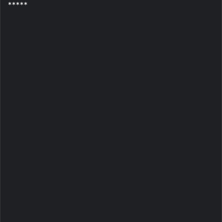
*****