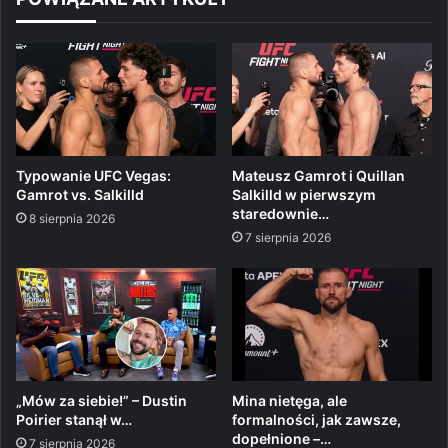
Typowanie UFC Vegas:
Mateusz Gamrot i Quillan
Gamrot vs. Salkilld
Salkilld w pierwszym
staredownie…
8 sierpnia 2026
7 sierpnia 2026
„Mów za siebie!” – Dustin
Mina nietęga, ale
Poirier stanął w…
formalności, jak zawsze,
dopełnione –…
7 sierpnia 2026