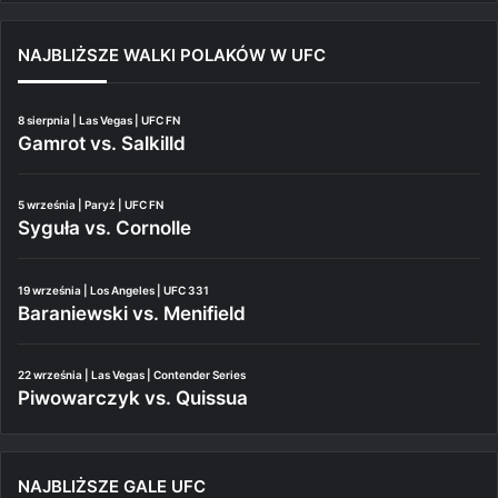
NAJBLIŻSZE WALKI POLAKÓW W UFC
8 sierpnia | Las Vegas | UFC FN
Gamrot vs. Salkilld
5 września | Paryż | UFC FN
Syguła vs. Cornolle
19 września | Los Angeles | UFC 331
Baraniewski vs. Menifield
22 września | Las Vegas | Contender Series
Piwowarczyk vs. Quissua
NAJBLIŻSZE GALE UFC