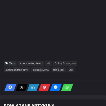
Tags
american top team
att
Colby Covington
joanna jędrzejczyk
polskie MMA
topslider
ufc
POWIĄZANE ARTYKUŁY