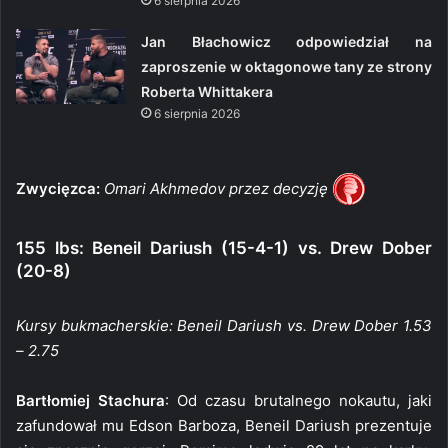
6 sierpnia 2026
Jan Błachowicz odpowiedział na
zaproszenie w oktagonowe tany ze strony
Roberta Whittakera
6 sierpnia 2026
Zwycięzca:
Omari Akhmedov przez decyzję
155 lbs: Beneil Dariush (15-4-1) vs. Drew Dober
(20-8)
Kursy bukmacherskie: Beneil Dariush vs. Drew Dober 1.53
– 2.75
Bartłomiej Stachura
: Od czasu brutalnego nokautu, jaki
zafundował mu Edson Barboza, Beneil Dariush prezentuje