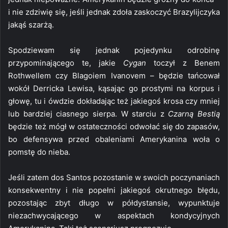
i nie zdziwię się, jeśli jednak zdoła zaskoczyć Brazylijczyka
jakąś szarżą.
Spodziewam się jednak pojedynku odrobinę
przypominającego te, jakie
Cygan
toczył z Benem
Rothwellem czy Blagoiem Ivanovem – będzie tańcował
wokół Derricka Lewisa, kąsając go prostymi na korpus i
głowę, tu i ówdzie dokładając też jakiegoś krosa czy mniej
lub bardziej ciasnego sierpa. W starciu z
Czarną Bestią
będzie też mógł w ostateczności odwołać się do zapasów,
bo defensywa przed obaleniami Amerykanina woła o
pomstę do nieba.
Jeśli zatem dos Santos pozostanie w swoich poczynaniach
konsekwentny i nie popełni jakiegoś okrutnego błędu,
pozostając zbyt długo w półdystansie, wypunktuje
niezachwycającego w aspektach kondycyjnych