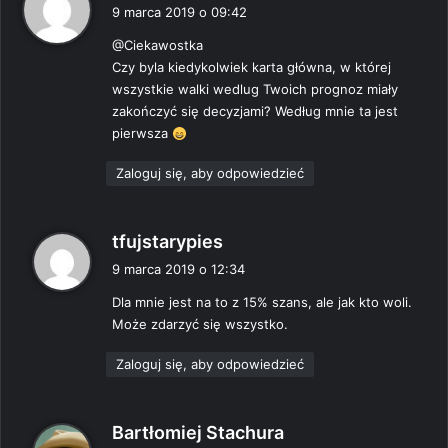
i
9 marca 2019 o 09:42
s
@Ciekawostka
z
Czy byla kiedykolwiek karta główna, w której
e
wszystkie walki wedlug Twoich prognoz miały
:
zakończyć się decyzjami? Według mnie ta jest
pierwsza
Zaloguj się, aby odpowiedzieć
p
tfujstarypies
i
9 marca 2019 o 12:34
s
Dla mnie jest na to z 15% szans, ale jak kto woli.
z
Może zdarzyć się wszystko.
e
:
Zaloguj się, aby odpowiedzieć
p
Bartłomiej Stachura