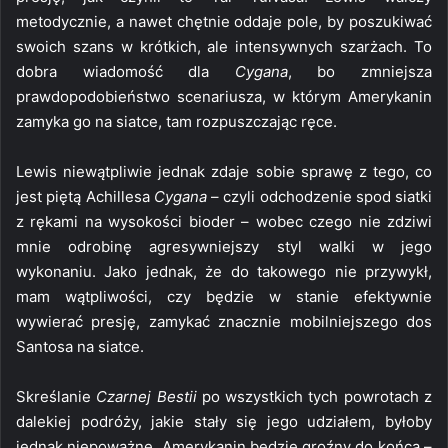
metodycznie, a nawet chętnie oddaje pole, by poszukiwać
swoich szans w krótkich, ale intensywnych szarżach. To
dobra wiadomość dla
Cygana
, bo zmniejsza
prawdopodobieństwo scenariusza, w którym Amerykanin
zamyka go na siatce, tam rozpuszczając ręce.
Lewis niewątpliwie jednak zdaje sobie sprawę z tego, co
jest piętą Achillesa
Cygana
– czyli odchodzenie spod siatki
z rękami na wysokości bioder – wobec czego nie zdziwi
mnie odrobinę agresywniejszy styl walki w jego
wykonaniu. Jako jednak, że do takowego nie przywykł,
mam wątpliwości, czy będzie w stanie efektywnie
wywierać presję, zamykać znacznie mobilniejszego dos
Santosa na siatce.
Skreślanie
Czarnej Bestii
po wszystkich tych powrotach z
dalekiej podróży, jakie stały się jego udziałem, byłoby
jednak niepoważne. Amerykanin będzie groźny do końca –