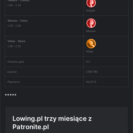
Smolka - Schnell
1.83 - 2.10
Schnell
Morono - Ottow
1.59 - 2.60
Morono
White - Moret
1.69 - 2.35
White
Ostatnia gala
9-3
Łącznie
1399-780
Poprawne
64,20 %
*****