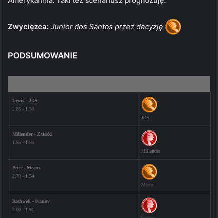
Amerykanina. Taki też scenariusz prognozuję.
Zwycięzca:
Junior dos Santos przez decyzję
PODSUMOWANIE
Walka
Bartek S.
Lewis - JDS
2.85 - 1.50
JDS
Millender - Zaleski
1.95 - 1.95
Millender
Price - Means
2.70 - 1.54
Means
Rothwell - Ivanov
2.00 - 1.91