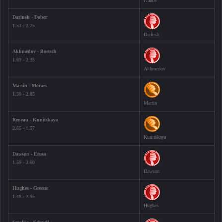
Ivanov
Dariush - Dober
1.53 - 2.75
Dariush
Akhmedov - Boetsch
1.69 - 2.35
Akhmedov
Martin - Moraes
1.50 - 2.85
Martin
Reneau - Kunitskaya
2.65 - 1.57
Kunitskaya
Dawson - Erosa
1.59 - 2.60
Dawson
Hughes - Greene
1.48 - 2.95
Hughes