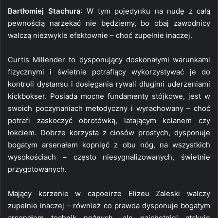
Bartłomiej Stachura
: W tym pojedynku na nudę z całą
pewnością narzekać nie będziemy, bo obaj zawodnicy
walczą niezwykle efektownie – choć zupełnie inaczej.
Curtis Millender to dysponujący doskonałymi warunkami
fizycznymi i świetnie potrafiący wykorzystywać je do
kontroli dystansu i dosięgania rywali długimi uderzeniami
kickbokser. Posiada mocne fundamenty stójkowe, jest w
swoich poczynaniach metodyczny i wyrachowany – choć
potrafi zaskoczyć obrotówką, latającym kolanem czy
łokciem. Dobrze korzysta z ciosów prostych, dysponuje
bogatym arsenałem kopnięć z obu nóg, na wszystkich
wysokościach – często niesygnalizowanych, świetnie
przygotowanych.
Mający korzenie w capoeirze Elizeu Zaleski walczy
zupełnie inaczej – również co prawda dysponuje bogatym
arsenałem technik nożnych, ale najchętniej atakuje