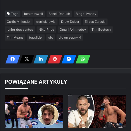
Tags
ben rothwell
Beneil Dariush
Blagoi Ivanov
Curtis Millender
derrick lewis
Drew Dober
Elizeu Zaleski
junior dos santos
Niko Price
Omari Akhmedov
Tim Boetsch
Tim Means
topslider
ufc
ufc on espn+ 4
POWIĄZANE ARTYKUŁY