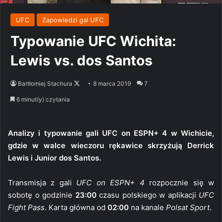
UFC
Zapowiedzi gal UFC
Typowanie UFC Wichita:
Lewis vs. dos Santos
Follow
Bartłomiej Stachura
8 marca 2019
7
on
6 minut(y) czytania
X
Analizy i typowanie gali UFC on ESPN+ 4 w Wichicie,
gdzie w walce wieczoru rękawice skrzyżują Derrick
Lewis i Junior dos Santos.
Transmisja z gali
UFC on ESPN+ 4
rozpocznie się w
sobotę o godzinie
23:00
czasu polskiego w aplikacji
UFC
Fight Pass
. Karta główna od
02:00
na kanale
Polsat Sport
.