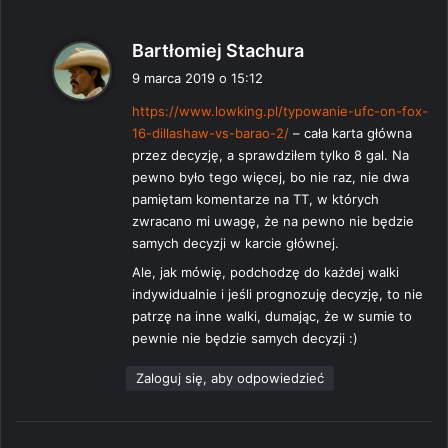
p
Bartłomiej Stachura
i
9 marca 2019 o 15:12
s
https://www.lowking.pl/typowanie-ufc-on-fox-
z
16-dillashaw-vs-barao-2/
– cała karta główna
e
przez decyzję, a sprawdziłem tylko 8 gal. Na
:
pewno było tego więcej, bo nie raz, nie dwa
pamiętam komentarze na TT, w których
zwracano mi uwagę, że na pewno nie będzie
samych decyzji w karcie głównej.
Ale, jak mówię, podchodzę do każdej walki
indywidualnie i jeśli prognozuję decyzję, to nie
patrzę na inne walki, dumając, że w sumie to
pewnie nie będzie samych decyzji :)
Zaloguj się, aby odpowiedzieć