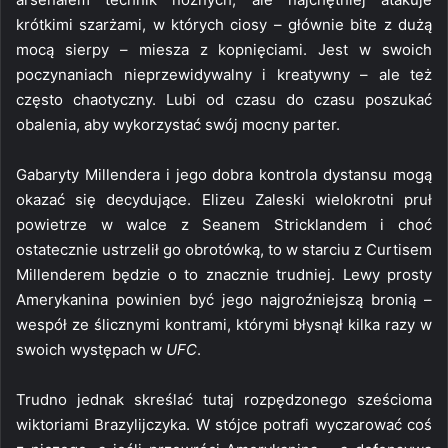
krótkimi szarżami, w których ciosy – głównie bite z dużą
mocą sierpy – miesza z kopnięciami. Jest w swoich
poczynaniach nieprzewidywalny i kreatywny – ale też
często chaotyczny. Lubi od czasu do czasu poszukać
obalenia, aby wykorzystać swój mocny parter.
Gabaryty Millendera i jego dobra kontrola dystansu mogą
okazać się decydujące. Elizeu Zaleski wielokrotni pruł
powietrze w walce z Seanem Stricklandem i choć
ostatecznie ustrzelił go obrotówką, to w starciu z Curtisem
Millenderem będzie o to znacznie trudniej. Lewy prosty
Amerykanina powinien być jego najgroźniejszą bronią –
wespół ze ślicznymi kontrami, którymi błysnął kilka razy w
swoich występach w
UFC
.
Trudno jednak skreślać tutaj rozpędzonego sześcioma
wiktoriami Brazylijczyka. W stójce potrafi wyczarować coś