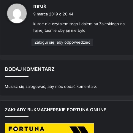
p
mruk
i
9 marca 2019 o 20:44
s
kurde nie czytalem tego i dalem na Zaleskiego na
z
fajnej tasmie oby jaj nie bylo
e
:
Zaloguj się, aby odpowiedzieć
DODAJ KOMENTARZ
Musisz się
zalogować
, aby móc dodać komentarz.
ZAKŁADY BUKMACHERSKIE FORTUNA ONLINE