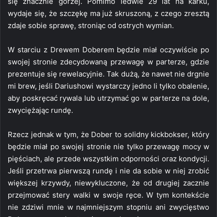
się znacznie gorzej. Pomimo ledwie 29 lat na karku,
wydaje się, że szczękę ma już skruszoną, z czego zresztą
zdaje sobie sprawę, stroniąc od ostrych wymian.
W starciu z Drewem Doberem będzie miał oczywiście po
swojej stronie zdecydowaną przewagę w parterze, gdzie
prezentuje się rewelacyjnie. Tak dużą, że nawet nie drgnie
mi brew, jeśli Dariushowi wystarczy jedno li tylko obalenie,
aby poskręcać rywala lub utrzymać go w parterze na dole,
zwyciężając rundę.
Rzecz jednak w tym, że Dober to solidny kickbokser, który
będzie miał po swojej stronie nie tylko przewagę mocy w
pięściach, ale przede wszystkim odporności oraz kondycji.
Jeśli przetrwa pierwszą rundę i nie da sobie w niej zrobić
większej krzywdy, niewykluczone, że od drugiej zacznie
przejmować stery walki w swoje ręce. W tym kontekście
nie zdziwi mnie w najmniejszym stopniu ani zwycięstwo