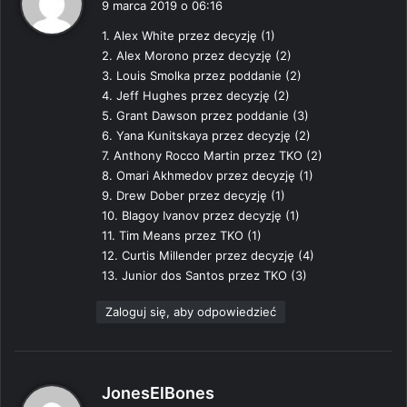
9 marca 2019 o 06:16
s
1. Alex White przez decyzję (1)
z
2. Alex Morono przez decyzję (2)
e
3. Louis Smolka przez poddanie (2)
:
4. Jeff Hughes przez decyzję (2)
5. Grant Dawson przez poddanie (3)
6. Yana Kunitskaya przez decyzję (2)
7. Anthony Rocco Martin przez TKO (2)
8. Omari Akhmedov przez decyzję (1)
9. Drew Dober przez decyzję (1)
10. Blagoy Ivanov przez decyzję (1)
11. Tim Means przez TKO (1)
12. Curtis Millender przez decyzję (4)
13. Junior dos Santos przez TKO (3)
Zaloguj się, aby odpowiedzieć
p
JonesElBones