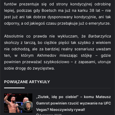
funtów prezentuje się od strony kondycyjnej odrobinę
lepiej, podczas gdy Boetsch ma już na karku 38 lat – nie
jest już ani tak dobrze dysponowany kondycyjnie, ani tak
odporny, a od jakiegoś czasu przebąkuje już o emeryturze.
Absolutnie co prawda nie wykluczam, że
Barbarzyńca
skończy z tarczą, bo ciężkie pięści tak szybko z wiekiem
nie odchodzą, ale za bardziej realny scenariusz uważam
ten, w którym Akhmedov mieszając stójkę – gdzie
powinien przeważać szybkościowo – z zapasami, utoruje
sobie drogę do zwycięstwa.
POWIĄZANE ARTYKUŁY
„Ziutek, idę po ciebie!” – komu Mateusz
Gamrot powinien rzucić wyzwanie na UFC
Vegas? Nieoczywisty rywal!