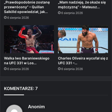
„Prawdopodobnie zostanę
„Mam nadzieję, że okaże się
przewrócony” – Quillan
mężczyzną” – Mateusz…
Salkilld opowiedział, jak…
6 sierpnia 2026
6 sierpnia 2026
Walka Iwo Baraniewskiego
Charles Oliveira wycofał się z
na UFC 331 w Los…
UFC 331 –…
6 sierpnia 2026
6 sierpnia 2026
KOMENTARZE: 7
p
Anonim
i