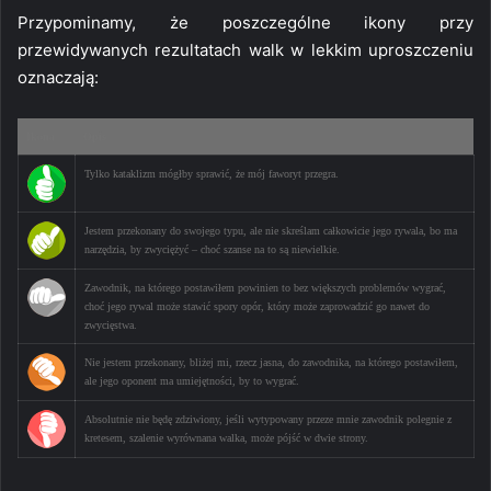
Przypominamy, że poszczególne ikony przy
przewidywanych rezultatach walk w lekkim uproszczeniu
oznaczają:
Ikona
Opis
Tylko kataklizm mógłby sprawić, że mój faworyt przegra.
Jestem przekonany do swojego typu, ale nie skreślam całkowicie jego rywala, bo ma
narzędzia, by zwyciężyć – choć szanse na to są niewielkie.
Zawodnik, na którego postawiłem powinien to bez większych problemów wygrać,
choć jego rywal może stawić spory opór, który może zaprowadzić go nawet do
zwycięstwa.
Nie jestem przekonany, bliżej mi, rzecz jasna, do zawodnika, na którego postawiłem,
ale jego oponent ma umiejętności, by to wygrać.
Absolutnie nie będę zdziwiony, jeśli wytypowany przeze mnie zawodnik polegnie z
kretesem, szalenie wyrównana walka, może pójść w dwie strony.