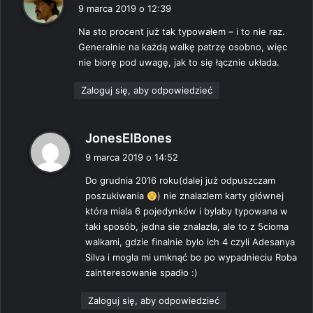
i
9 marca 2019 o 12:39
s
Na sto procent już tak typowałem – i to nie raz.
z
Generalnie na każdą walkę patrzę osobno, więc
e
nie biorę pod uwagę, jak to się łącznie układa.
:
Zaloguj się, aby odpowiedzieć
p
JonesElBones
i
9 marca 2019 o 14:52
s
Do grudnia 2016 roku(dalej już odpuszczam
z
poszukiwania
) nie znalazlem karty głównej
e
która miala 6 pojedynków i bylaby typowana w
:
taki sposób, jedna sie znalazła, ale to z 5cioma
walkami, gdzie finalnie bylo ich 4 czyli Adesanya
Silva i mogla mi umknąć bo po wypadnieciu Roba
zainteresowanie spadło :)
Zaloguj się, aby odpowiedzieć