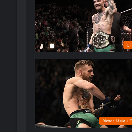
UF
Biznes MMA U