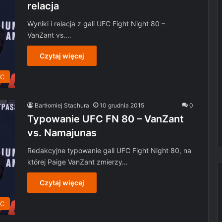
relacja
Wyniki i relacja z gali UFC Fight Night 80 –
VanZant vs.…
Czytaj więcej
C
Bartłomiej Stachura
10 grudnia 2015
0
Typowanie UFC FN 80 – VanZant
vs. Namajunas
Redakcyjne typowanie gali UFC Fight Night 80, na
której Paige VanZant zmierzy…
Czytaj więcej
C