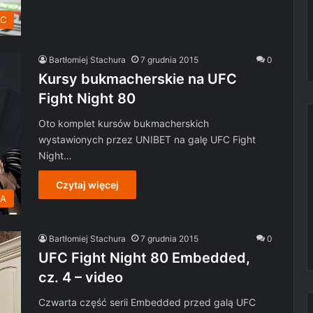
C
Bartłomiej Stachura
7 grudnia 2015
0
Kursy bukmacherskie na UFC
Fight Night 80
Oto komplet kursów bukmacherskich
wystawionych przez UNIBET na galę UFC Fight
Night…
Czytaj więcej
MA
Bartłomiej Stachura
7 grudnia 2015
0
UFC Fight Night 80 Embedded,
cz. 4 – video
Czwarta część serii Embedded przed galą UFC