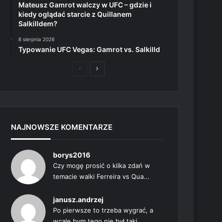
Mateusz Gamrot walczy w UFC – gdzie i
kiedy oglądać starcie z Quillanem
Salkilldem?
8 sierpnia 2026
Typowanie UFC Vegas: Gamrot vs. Salkilld
Poprzednia
Następna
strona
strona
NAJNOWSZE KOMENTARZE
borys2016
Czy mogę prosić o kilka zdań w
temacie walki Ferreira vs Qua...
janusz.andrzej
Po pierwsze to trzeba wygrać, a
wcale bym tego nie był taki...