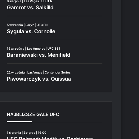
8 sierpnia | Las Vegas | UFC FN
Gamrot vs. Salkilld
5 września | Paryż | UFC FN
Syguła vs. Cornolle
19 września | Los Angeles | UFC 331
Baraniewski vs. Menifield
22 września | Las Vegas | Contender Series
Piwowarczyk vs. Quissua
NAJBLIŻSZE GALE UFC
1 sierpnia | Belgrad | 16:00
UFC Belgrad: Medić vs. Rodriguez