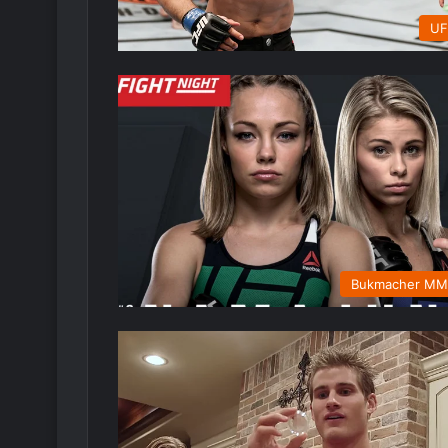
UF
Bukmacher M