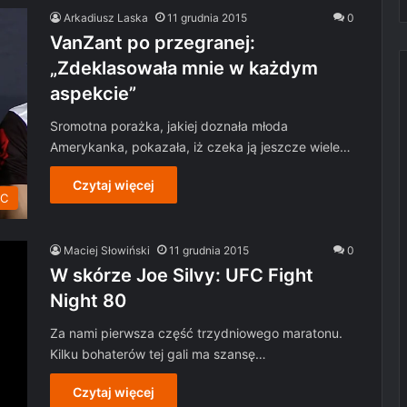
Arkadiusz Laska
11 grudnia 2015
0
VanZant po przegranej:
„Zdeklasowała mnie w każdym
aspekcie”
Sromotna porażka, jakiej doznała młoda
Amerykanka, pokazała, iż czeka ją jeszcze wiele…
Czytaj więcej
C
Maciej Słowiński
11 grudnia 2015
0
W skórze Joe Silvy: UFC Fight
Night 80
Za nami pierwsza część trzydniowego maratonu.
Kilku bohaterów tej gali ma szansę…
Czytaj więcej