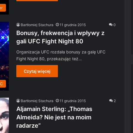
er
Bartłomiej Stachura
11 grudnia 2015
0
Bonusy, frekwencja i wpływy z
gali UFC Fight Night 80
Organizacja UFC rozdała bonusy za galę UFC
Fight Night 80, przekazując też…
Czytaj więcej
FC
Bartłomiej Stachura
11 grudnia 2015
2
Aljamain Sterling: „Thomas
Almeida? Nie jest na moim
radarze”