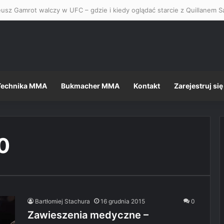
usz Gamrot walczy w UFC – gdzie i kiedy oglądać starcie z Quillanem Sa
Technika MMA
Bukmacher MMA
Kontakt
Zarejestruj się
80
Bartłomiej Stachura
16 grudnia 2015
0
Zawieszenia medyczne –