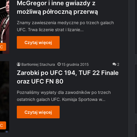
McGregor i inne gwiazdy z
możliwą półroczną przerwą
Znamy zawieszenia medyczne po trzech galach
UFC. Trwa liczenie strat i lizanie…
Czytaj więcej
C
Bartłomiej Stachura
15 grudnia 2015
2
Zarobki po UFC 194, TUF 22 Finale
oraz UFC FN 80
Poznaliśmy wypłaty dla zawodników po trzech
ostatnich galach UFC. Komisja Sportowa w…
Czytaj więcej
FC