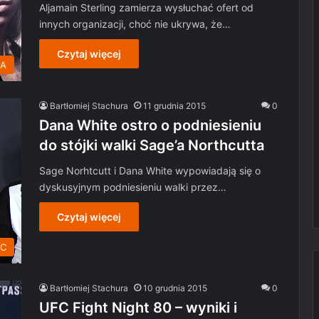
Aljamain Sterling zamierza wysłuchać ofert od
innych organizacji, choć nie ukrywa, że…
Czytaj więcej
MA
Bartłomiej Stachura
11 grudnia 2015
0
Dana White ostro o podniesieniu
do stójki walki Sage’a Northcutta
Sage Norhtcutt i Dana White wypowiadają się o
dyskusyjnym podniesieniu walki przez…
Czytaj więcej
C
Bartłomiej Stachura
10 grudnia 2015
0
UFC Fight Night 80 – wyniki i