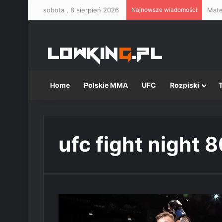
sobota , 8 sierpień 2026
Najnowsze wiadomości
Mate
Home
Polskie MMA
UFC
Rozpiski
ufc fight night 