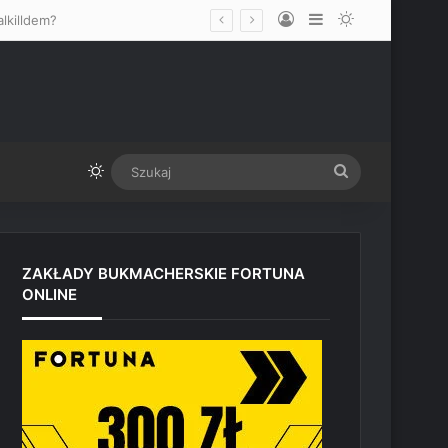
Log In
Sidebar
Switch skin
lkilldem?
Switch skin
Szukaj
ZAKŁADY BUKMACHERSKIE FORTUNA
ONLINE