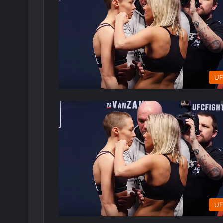
UF
UF