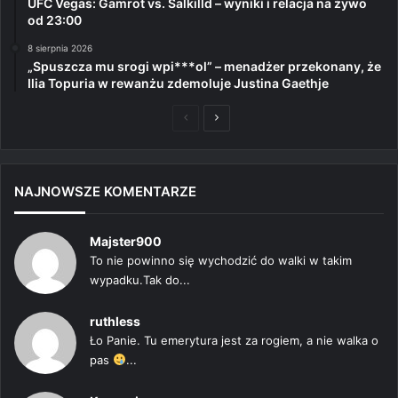
UFC Vegas: Gamrot vs. Salkilld – wyniki i relacja na żywo
od 23:00
8 sierpnia 2026
„Spuszcza mu srogi wpi***ol” – menadżer przekonany, że
Ilia Topuria w rewanżu zdemoluje Justina Gaethje
Poprzednia
Następna
strona
strona
NAJNOWSZE KOMENTARZE
Majster900
To nie powinno się wychodzić do walki w takim
wypadku.Tak do...
ruthless
Ło Panie. Tu emerytura jest za rogiem, a nie walka o
pas
...