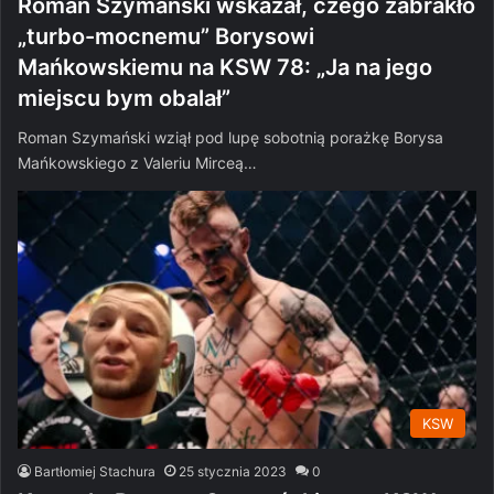
Roman Szymański wskazał, czego zabrakło
„turbo-mocnemu” Borysowi
Mańkowskiemu na KSW 78: „Ja na jego
miejscu bym obalał”
Roman Szymański wziął pod lupę sobotnią porażkę Borysa
Mańkowskiego z Valeriu Mirceą…
KSW
Bartłomiej Stachura
25 stycznia 2023
0