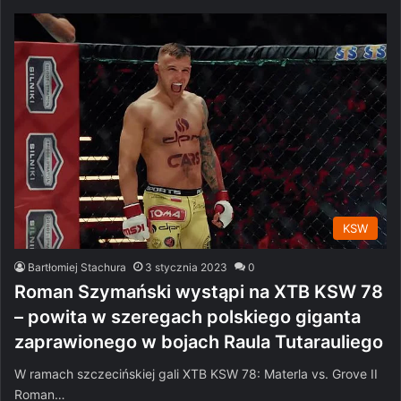
KSW
Bartłomiej Stachura
3 stycznia 2023
0
Roman Szymański wystąpi na XTB KSW 78
– powita w szeregach polskiego giganta
zaprawionego w bojach Raula Tutarauliego
W ramach szczecińskiej gali XTB KSW 78: Materla vs. Grove II
Roman…