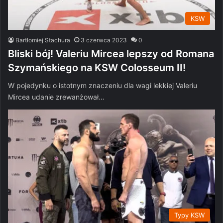
KSW
Bartłomiej Stachura
3 czerwca 2023
0
Bliski bój! Valeriu Mircea lepszy od Romana
Szymańskiego na KSW Colosseum II!
W pojedynku o istotnym znaczeniu dla wagi lekkiej Valeriu
Mircea udanie zrewanżował…
Typy KSW