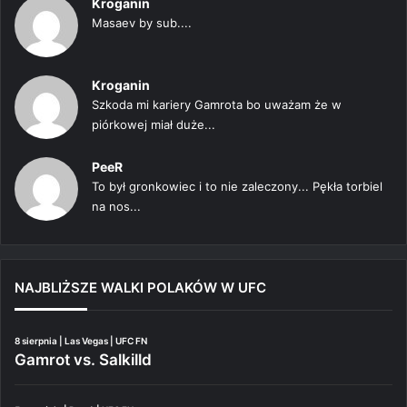
Kroganin
Masaev by sub....
Kroganin
Szkoda mi kariery Gamrota bo uważam że w
piórkowej miał duże...
PeeR
To był gronkowiec i to nie zaleczony... Pękła torbiel
na nos...
NAJBLIŻSZE WALKI POLAKÓW W UFC
8 sierpnia | Las Vegas | UFC FN
Gamrot vs. Salkilld