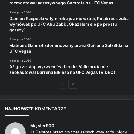
rozmontował agresywnego Gamrota na UFC Vegas
9 sierpnia 2026
Damian Rzepecki w tym roku już nie wróci, Polak nie szuka
wymówek po UFC Abu Zabi: „Okazałem się po prostu
gorszy”
9 sierpnia 2026
Mateusz Gamrot zdominowany przez Quillana Salkillda na
UFC Vegas
9 sierpnia 2026
Aż go ze stóp wyrwało! Yadier del Valle brutalnie
znokautował Darrena Elkinsa na UFC Vegas (VIDEO)
Poprzednia
Następna
strona
strona
NAJNOWSZE KOMENTARZE
Majster900
Ja Gamrota przez pryzmat samych wywiadów nigdy