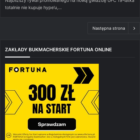
Najbliższy rywal promowanego na nową gwiazdę UFC 19-latka
totalnie nie kupuje hype’u,…
Następna strona
ZAKŁADY BUKMACHERSKIE FORTUNA ONLINE