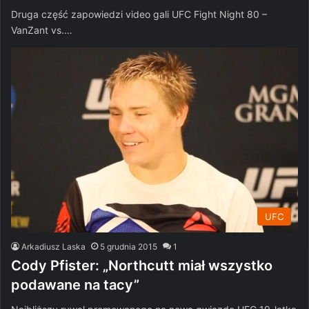
Druga część zapowiedzi video gali UFC Fight Night 80 –
VanZant vs.…
UFC
Arkadiusz Laska
5 grudnia 2015
1
Cody Pfister: „Northcutt miał wszystko
podawane na tacy”