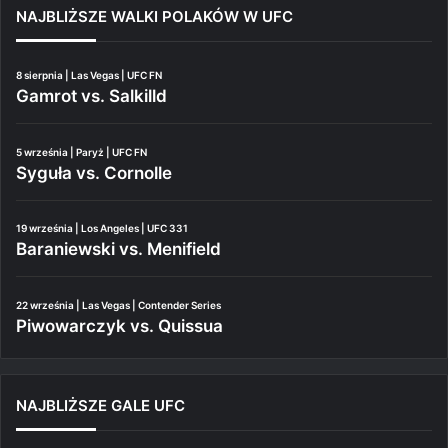
NAJBLIŻSZE WALKI POLAKÓW W UFC
8 sierpnia | Las Vegas | UFC FN
Gamrot vs. Salkilld
5 września | Paryż | UFC FN
Syguła vs. Cornolle
19 września | Los Angeles | UFC 331
Baraniewski vs. Menifield
22 września | Las Vegas | Contender Series
Piwowarczyk vs. Quissua
NAJBLIŻSZE GALE UFC