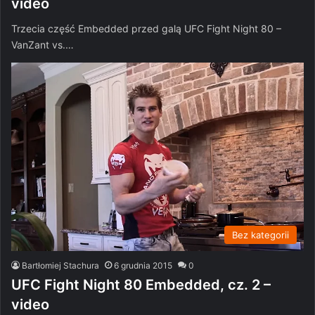
video
Trzecia część Embedded przed galą UFC Fight Night 80 –
VanZant vs.…
Bez kategorii
Bartłomiej Stachura
6 grudnia 2015
0
UFC Fight Night 80 Embedded, cz. 2 –
video