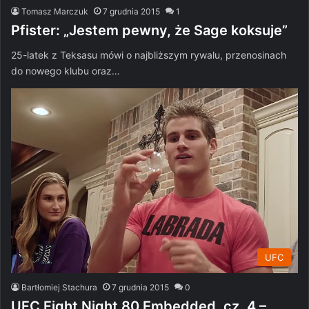
Tomasz Marczuk
7 grudnia 2015
1
Pfister: „Jestem pewny, że Sage koksuje”
25-latek z Teksasu mówi o najbliższym rywalu, przenosinach
do nowego klubu oraz…
UFC
Bartłomiej Stachura
7 grudnia 2015
0
UFC Fight Night 80 Embedded, cz. 4 –