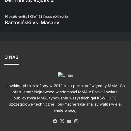
De Fries vs. Vojcak 2
10 października | KSW 122 | Waga półśrednia
Bartosiński vs. Masaev
O NAS
Lowking.pl to założony w 2012 roku portal poświęcony MMA. Co
oferujemy? Najnowsze wiadomości MMA z Polski i świata,
publicystyka MMA, typowanie wszystkich gal KSW i UFC,
szczegółowe techniczne i bukmacherskie analizy walk i wiele,
wiele więcej.
Facebook
X
YouTube
Instagram