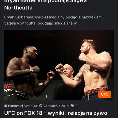
Bryan Barberena poddaje Sage’a
Northcutta
Bryan Barbarena wykoleił medialny pociąg z nazwiskiem
Sage’a Northcutta, poddając młodziana w…
UFC
Bartłomiej Stachura
30 stycznia 2016
0
UFC on FOX 18 – wyniki i relacja na żywo