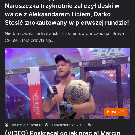
Naruszczka trzykrotnie zaliczył deski w
walce z Aleksandarem Iliciem, Darko
Stosić znokautowany w pierwszej rundzie!
Nie brakowało nadwiślańskich akcentów podczas gali Brave
CF 69, która odbyła się…
Brave CF
Bartłomiej Stachura
19 października 2022
0
(VIDEO) Poskręcał go jak precla! Marcin