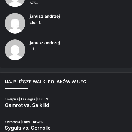
szk...
janusz.andrzej
plus 1...
janusz.andrzej
+1...
NAJBLIŻSZE WALKI POLAKÓW W UFC
8 sierpnia | Las Vegas | UFC FN
Gamrot vs. Salkilld
5 września | Paryż | UFC FN
Syguła vs. Cornolle