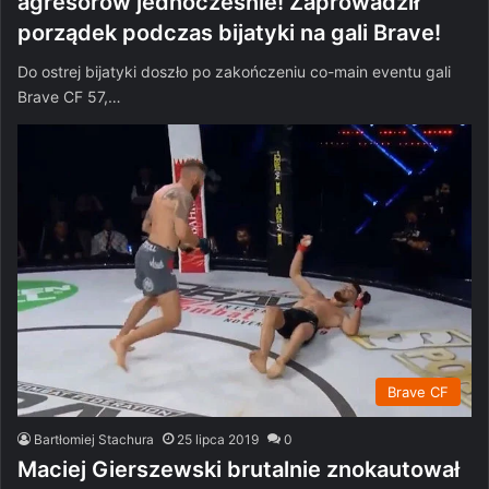
agresorów jednocześnie! Zaprowadził
porządek podczas bijatyki na gali Brave!
Do ostrej bijatyki doszło po zakończeniu co-main eventu gali
Brave CF 57,…
Brave CF
Bartłomiej Stachura
25 lipca 2019
0
Maciej Gierszewski brutalnie znokautował