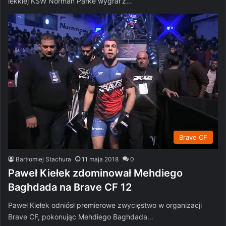
lekkiej KSW Norman Parke wygrał z…
Brave CF
Bartłomiej Stachura
11 maja 2018
0
Paweł Kiełek zdominował Mehdiego
Baghdada na Brave CF 12
Paweł Kiełek odniósł premierowe zwycięstwo w organizacji
Brave CF, pokonując Mehdiego Baghdada…