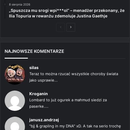
8 sierpnia 2026
„Spuszcza mu srogi wpi***ol” – menadżer przekonany, że
Ilia Topuria w rewanżu zdemoluje Justina Gaethje
Poprzednia
Następna
strona
strona
NAJNOWSZE KOMENTARZE
silas
Teraz to można rzucać wszystkie choroby świata
jako usprawie...
Kroganin
Lombard to już ogurek a mahmud siedzi za
paserke....
janusz.andrzej
"bjj & grapling in my DNA" xD. A tak na serio trochę