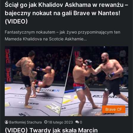
Ściął go jak Khalidov Askhama w rewanżu –
bajeczny nokaut na gali Brave w Nantes!
(VIDEO)
Fantastycznym nokautem – jak żywo przypominającym ten
Mameda Khalidova na Scotcie Askhamie…
Brave CF
Bartłomiej Stachura
18 lutego 2023
0
(VIDEO) Twardy jak skała Marcin