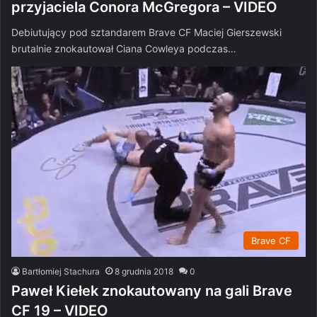
przyjaciela Conora McGregora – VIDEO
Debiutujący pod sztandarem Brave CF Maciej Gierszewski
brutalnie znokautował Ciana Cowleya podczas…
Brave CF
Bartłomiej Stachura
8 grudnia 2018
0
Paweł Kiełek znokautowany na gali Brave
CF 19 – VIDEO