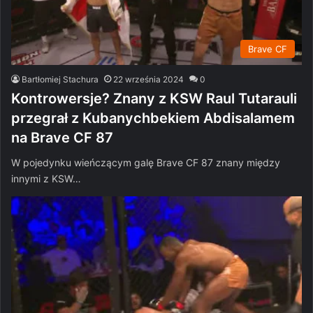
Brave CF
Bartłomiej Stachura
22 września 2024
0
Kontrowersje? Znany z KSW Raul Tutarauli
przegrał z Kubanychbekiem Abdisalamem
na Brave CF 87
W pojedynku wieńczącym galę Brave CF 87 znany między
innymi z KSW…