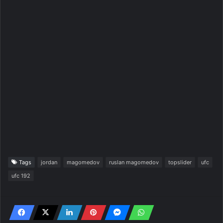
Tags
jordan
magomedov
ruslan magomedov
topslider
ufc
ufc 192