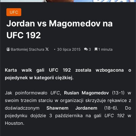
UFC
Jordan vs Magomedov na
UFC 192
Follow
Bartłomiej Stachura
30 lipca 2015
3
1 minuta
on
X
Karta walk gali UFC 192 została wzbogacona o
pojedynek w kategorii ciężkiej.
Jak poinformowało
UFC
,
Ruslan Magomedov
(13-1) w
swoim trzecim starciu w organizacji skrzyżuje rękawice z
doświadczonym
Shawnem Jordanem
(18-6). Do
pojedynku dojdzie 3 października na gali
UFC 192
w
Houston.