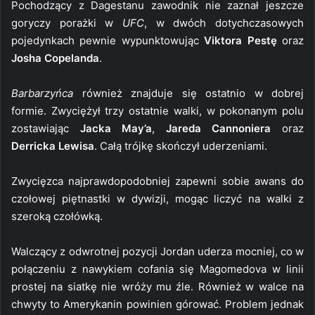
Pochodzący z Dagestanu zawodnik nie zaznał jeszcze
goryczy porażki w
UFC
, w dwóch dotychczasowych
pojedynkach pewnie wypunktowując
Viktora Pestę
oraz
Josha Copelanda
.
Barbarzyńca
również znajduje się ostatnio w dobrej
formie. Zwyciężył trzy ostatnie walki, w pokonanym polu
zostawiając
Jacka May’a
,
Jareda Cannoniera
oraz
Derricka Lewisa
. Całą trójkę skończył uderzeniami.
Zwycięzca najprawdopodobniej zapewni sobie awans do
czołowej piętnastki w dywizji, mogąc liczyć na walki z
szeroką czołówką.
Walczący z odwrotnej pozycji Jordan uderza mocniej, co w
połączeniu z nawykiem cofania się Magomedova w linii
prostej na siatkę nie wróży mu źle. Również w walce na
chwyty to Amerykanin powinien górować. Problem jednak