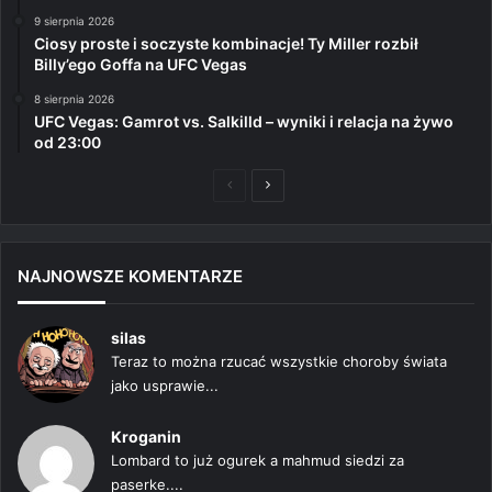
9 sierpnia 2026
Ciosy proste i soczyste kombinacje! Ty Miller rozbił
Billy’ego Goffa na UFC Vegas
8 sierpnia 2026
UFC Vegas: Gamrot vs. Salkilld – wyniki i relacja na żywo
od 23:00
Poprzednia
Następna
strona
strona
NAJNOWSZE KOMENTARZE
silas
Teraz to można rzucać wszystkie choroby świata
jako usprawie...
Kroganin
Lombard to już ogurek a mahmud siedzi za
paserke....