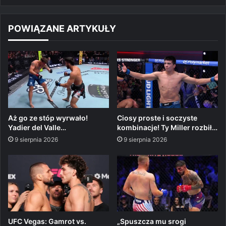
POWIĄZANE ARTYKUŁY
Aż go ze stóp wyrwało!
Ciosy proste i soczyste
Yadier del Valle…
kombinacje! Ty Miller rozbił…
9 sierpnia 2026
9 sierpnia 2026
UFC Vegas: Gamrot vs.
„Spuszcza mu srogi