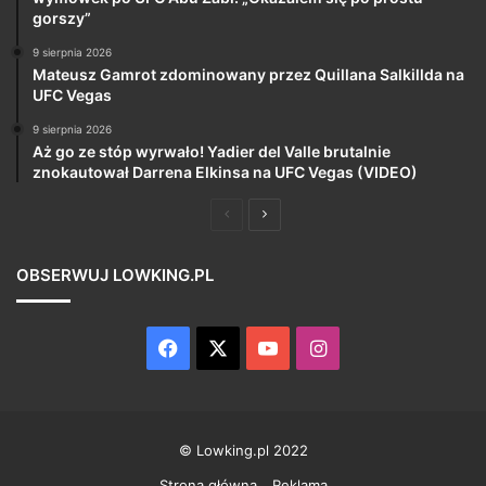
gorszy”
9 sierpnia 2026
Mateusz Gamrot zdominowany przez Quillana Salkillda na
UFC Vegas
9 sierpnia 2026
Aż go ze stóp wyrwało! Yadier del Valle brutalnie
znokautował Darrena Elkinsa na UFC Vegas (VIDEO)
Poprzednia
Następna
strona
strona
OBSERWUJ LOWKING.PL
Facebook
X
YouTube
Instagram
© Lowking.pl 2022
Strona główna
Reklama