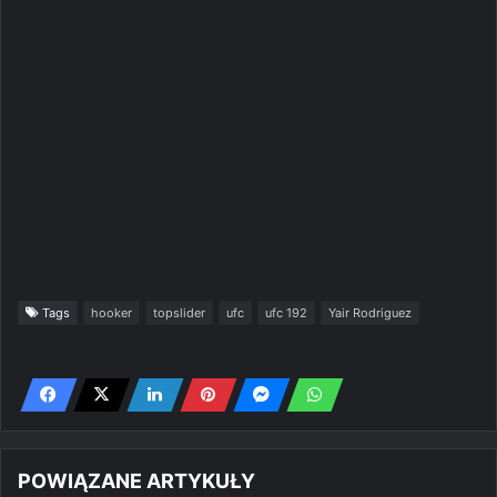
Tags
hooker
topslider
ufc
ufc 192
Yair Rodriguez
POWIĄZANE ARTYKUŁY