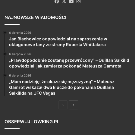
Facebook
X
YouTube
Instagram
NAJNOWSZE WIADOMOŚCI
6 sierpnia 2026
Jan Błachowicz odpowiedział na zaproszenie w
oktagonowe tany ze strony Roberta Whittakera
6 sierpnia 2026
„Prawdopodobnie zostanę przewrócony” – Quillan Salkilld
opowiedział, jak zamierza pokonać Mateusza Gamrota
6 sierpnia 2026
„Mam nadzieję, że okaże się mężczyzną” – Mateusz
Gamrot wskazał dwa klucze do pokonania Quillana
Salkillda na UFC Vegas
Poprzednia
Następna
strona
strona
OBSERWUJ LOWKING.PL