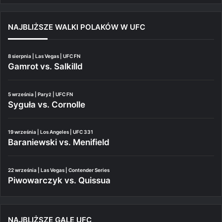
NAJBLIŻSZE WALKI POLAKÓW W UFC
8 sierpnia | Las Vegas | UFC FN
Gamrot vs. Salkilld
5 września | Paryż | UFC FN
Syguła vs. Cornolle
19 września | Los Angeles | UFC 331
Baraniewski vs. Menifield
22 września | Las Vegas | Contender Series
Piwowarczyk vs. Quissua
NAJBLIŻSZE GALE UFC