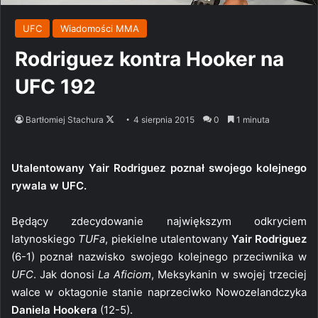
UFC
Wiadomości MMA
Rodriguez kontra Hooker na
UFC 192
Follow
Bartłomiej Stachura
4 sierpnia 2015
0
1 minuta
on
X
Utalentowany Yair Rodriguez poznał swojego kolejnego
rywala w UFC.
Będący zdecydowanie największym odkryciem
latynoskiego
TUFa
, piekielne utalentowany
Yair Rodriguez
(6-1) poznał nazwisko swojego kolejnego przeciwnika w
UFC
. Jak donosi
La Aficiom
, Meksykanin w swojej trzeciej
walce w oktagonie stanie naprzeciwko Nowozelandczyka
Daniela Hookera
(12-5).