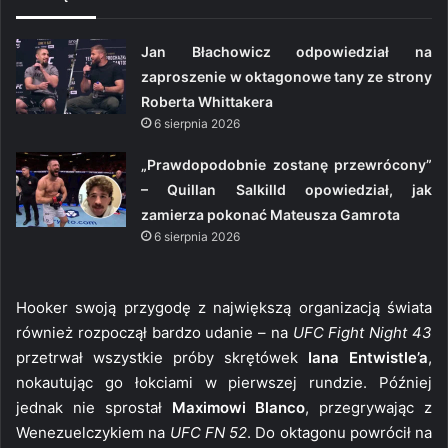
Jan Błachowicz odpowiedział na
zaproszenie w oktagonowe tany ze strony
Roberta Whittakera
6 sierpnia 2026
„Prawdopodobnie zostanę przewrócony”
– Quillan Salkilld opowiedział, jak
zamierza pokonać Mateusza Gamrota
6 sierpnia 2026
Hooker swoją przygodę z największą organizacją świata
również rozpoczął bardzo udanie – na
UFC Fight Night 43
przetrwał wszystkie próby skrętówek
Iana Entwistle’a
,
nokautując go łokciami w pierwszej rundzie. Później
jednak nie sprostał
Maximowi Blanco
, przegrywając z
Wenezuelczykiem na
UFC FN 52
. Do oktagonu powrócił na