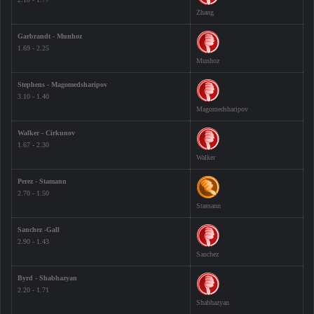
Zhang
Garbrandt - Munhoz
1.69 - 2.25
Munhoz
Stephens - Magomedsharipov
3.10 - 1.40
Magomedsharipov
Walker - Cirkunov
1.67 - 2.30
Walker
Perez - Stamann
2.70 - 1.50
Stamann
Sanchez -Gall
2.90 - 1.43
Sanchez
Byrd - Shabhazyan
2.20 - 1.71
Shabhazyan