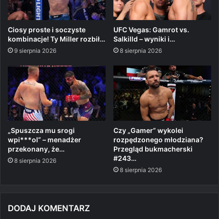
Ciosy proste i soczyste
UFC Vegas: Gamrot vs.
kombinacje! Ty Miller rozbił…
Salkilld – wyniki i…
9 sierpnia 2026
8 sierpnia 2026
„Spuszcza mu srogi
Czy „Gamer” wykolei
wpi***ol” – menadżer
rozpędzonego młodziana?
przekonany, że…
Przegląd bukmacherski
#243…
8 sierpnia 2026
8 sierpnia 2026
DODAJ KOMENTARZ