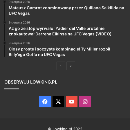
9 sierpnia 2026
Mateusz Gamrot zdominowany przez Quillana Salkillda na
UFC Vegas
9 sierpnia 2026
Aż go ze stóp wyrwało! Yadier del Valle brutalnie
znokautował Darrena Elkinsa na UFC Vegas (VIDEO)
9 sierpnia 2026
Ciosy proste i soczyste kombinacje! Ty Miller rozbił
Billy’ego Goffa na UFC Vegas
Poprzednia
Następna
strona
strona
OBSERWUJ LOWKING.PL
Facebook
X
YouTube
Instagram
© Lowking.pl 2022