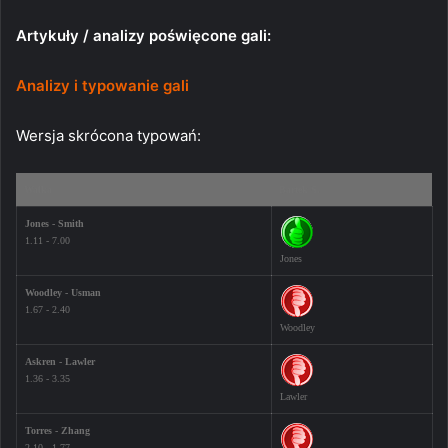
Artykuły / analizy poświęcone gali:
Analizy i typowanie gali
Wersja skrócona typowań:
Walka
Bartek S.
Jones - Smith
1.11 - 7.00
Jones
Woodley - Usman
1.67 - 2.40
Woodley
Askren - Lawler
1.36 - 3.35
Lawler
Torres - Zhang
2.10 - 1.77