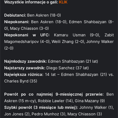
Wszystkie informacje o gali:
KLIK
Debiutanci:
Ben Askren (18-0)
Niepokonani:
Ben Askren (18-0), Edmen Shahbazyan (8-
0), Macy Chiasson (3-0)
Niepokonani w UFC:
Kamaru Usman (9-0), Zabit
Magomedsharipov (4-0), Weili Zhang (2-0), Johnny Walker
(2-0)
Najmłodszy zawodnik:
Edmen Shahbazyan (21 lat)
Najstarszy zawodnik:
Diego Sanchez (37 lat)
Największa różnica:
14 lat – Edmen Shabhazyan (21) vs.
Charles Byrd (35)
Powrót po co najmniej 9-miesięcznej przerwie:
Ben
Askren (15 m-cy), Robbie Lawler (14), Gina Mazany (9)
Szybki powrót (3 miesiące lub mniej):
Johnny Walker (1),
Jon Jones (2), Pedro Munhoz (3), Macy Chiasson (3)