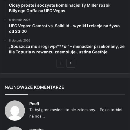
Ciosy proste i soczyste kombinacje! Ty Miller rozbił
Billy’ego Goffa na UFC Vegas
8 sierpnia 2026
UFC Vegas: Gamrot vs. Salkilld – wyniki i relacja na żywo
od 23:00
8 sierpnia 2026
„Spuszcza mu srogi wpi***ol” – menadżer przekonany, że
Ilia Topuria w rewanżu zdemoluje Justina Gaethje
Poprzednia
Następna
strona
strona
NAJNOWSZE KOMENTARZE
PeeR
To był gronkowiec i to nie zaleczony... Pękła torbiel
na nos...
czacha