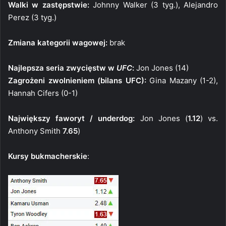
Walki w zastępstwie:
Johnny Walker (3 tyg.), Alejandro
Perez (3 tyg.)
Zmiana kategorii wagowej:
brak
Najlepsza seria zwycięstw w
UFC
:
Jon Jones (14)
Zagrożeni zwolnieniem (bilans UFC):
Gina Mazany (1-2),
Hannah Cifers (0-1)
Największy faworyt / underdog:
Jon Jones (
1.12
) vs.
Anthony Smith
7.65
)
Kursy bukmacherskie
: