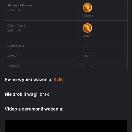
Mazany - Chiasson
5.00 - 1.20
Chiasson
Cifers - Viana
3.30 - 1.40
Viana
Ostatnia gala
7-6
Łącznie
1390-777
Poprawne
64,14 %
Pełne wyniki ważenia
:
KLIK
Nie zrobili wagi
: brak
Video z ceremonii ważenia
: