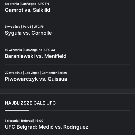
8 sierpnia | Las Vegas | UFC FN
Gamrot vs. Salkilld
5 września | Paryż | UFC FN
Syguła vs. Cornolle
19 września | Los Angeles | UFC 331
Baraniewski vs. Menifield
22 września | Las Vegas | Contender Series
Piwowarczyk vs. Quissua
NAJBLIŻSZE GALE UFC
1 sierpnia | Belgrad | 16:00
UFC Belgrad: Medić vs. Rodriguez