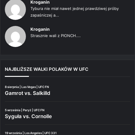
Kroganin
Tybura nie miał nawet jednej prawdziwej próby
zapaśniczej a...
Kroganin
Strasznie wali z PIONCH....
NAJBLIŻSZE WALKI POLAKÓW W UFC
8 sierpnia | Las Vegas | UFC FN
Gamrot vs. Salkilld
5 września | Paryż | UFC FN
Syguła vs. Cornolle
19 września | Los Angeles | UFC 331