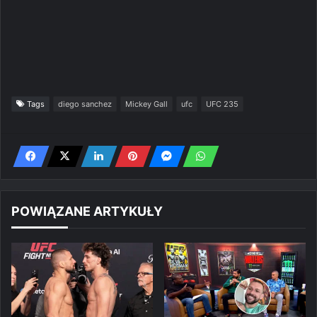
Tags
diego sanchez
Mickey Gall
ufc
UFC 235
POWIĄZANE ARTYKUŁY