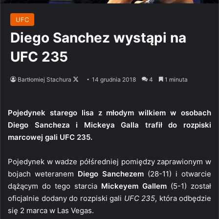
UFC
Diego Sanchez wystąpi na
UFC 235
Follow
Bartłomiej Stachura
14 grudnia 2018
4
1 minuta
on
X
Pojedynek starego lisa z młodym wilkiem w osobach
Diego Sancheza i Mickeya Galla trafił do rozpiski
marcowej gali UFC 235.
Pojedynek w wadze półśredniej pomiędzy zaprawionym w
bojach weteranem
Diego Sanchezem
(28-11) i otwarcie
dążącym do tego starcia
Mickeyem Gallem
(5-1) został
oficjalnie dodany do rozpiski gali
UFC 235
, która odbędzie
się 2 marca w Las Vegas.