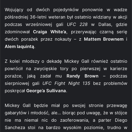
Wojujący od dwóch pojedynków ponownie w wadze
półśredniej 36-letni weteran był ostatnio widziany w akcji
podczas wrześniowej gali
UFC 228
w Dallas, gdzie
zdominował
Craiga White’a
, przerywając czarną serię
dwóch porażek przez nokauty – z
Mattem Brownem
i
Alem Iaquintą
.
Z kolei młodszy o dekadę Mickey Gall również ostatnio
powrócił na zwycięskie tory po pierwszej w karierze
porażce, jaką zadał mu
Randy Brown
– podczas
sierpniowej gali
UFC Fight Night 135
bez problemów
poskręcał
George’a Sullivana
.
Mickey Gall będzie miał po swojej stronie przewagę
gabarytów i młodość, ale… biorąc pod uwagę, że w stójce
nie ma niemal nic do zaoferowania, a parter Diego
Sancheza stoi na bardzo wysokim poziomie, trudno w