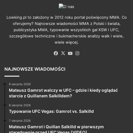
Lowking.pl to założony w 2012 roku portal poświęcony MMA. Co
oferujemy? Najnowsze wiadomości MMA z Polski i świata,
publicystyka MMA, typowanie wszystkich gal KSW i UFC,
szczegółowe techniczne i bukmacherskie analizy walk i wiele,
wiele więcej.
Facebook
X
YouTube
Instagram
NAJNOWSZE WIADOMOŚCI
8 sierpnia 2026
Mateusz Gamrot walczy w UFC – gdzie i kiedy oglądać
starcie z Quillanem Salkilldem?
8 sierpnia 2026
Typowanie UFC Vegas: Gamrot vs. Salkilld
7 sierpnia 2026
Mateusz Gamrot i Quillan Salkilld w pierwszym
staredownie przed UFC Vegas (VIDEO)