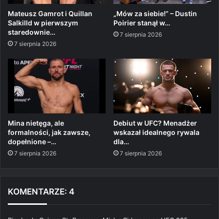
Mateusz Gamrot i Quillan
„Mów za siebie!” – Dustin
Salkilld w pierwszym
Poirier stanął w…
staredownie…
7 sierpnia 2026
7 sierpnia 2026
Mina nietęga, ale
Debiut w UFC? Menadżer
formalności, jak zawsze,
wskazał idealnego rywala
dopełnione –…
dla…
7 sierpnia 2026
7 sierpnia 2026
KOMENTARZE: 4