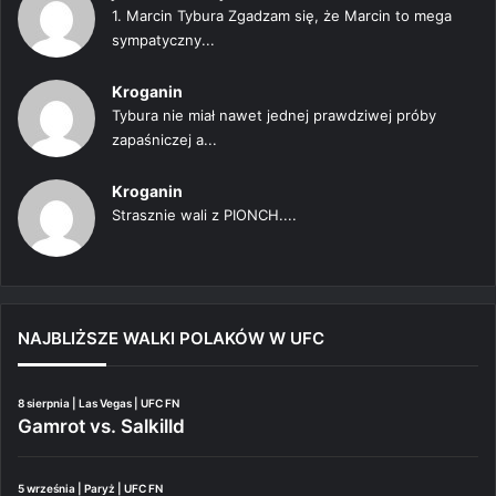
1. Marcin Tybura Zgadzam się, że Marcin to mega
sympatyczny...
Kroganin
Tybura nie miał nawet jednej prawdziwej próby
zapaśniczej a...
Kroganin
Strasznie wali z PIONCH....
NAJBLIŻSZE WALKI POLAKÓW W UFC
8 sierpnia | Las Vegas | UFC FN
Gamrot vs. Salkilld
5 września | Paryż | UFC FN