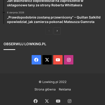
Jan Błachowicz odpowiedział na zaproszenie w
oktagonowe tany ze strony Roberta Whittakera
6 sierpnia 2026
„Prawdopodobnie zostanę przewrócony” – Quillan Salkilld
opowiedział, jak zamierza pokonać Mateusza Gamrota
Poprzednia
Następna
strona
strona
OBSERWUJ LOWKING.PL
Facebook
X
YouTube
Instagram
© Lowking.pl 2022
Strona główna
Reklama
Facebook
X
YouTube
Instagram