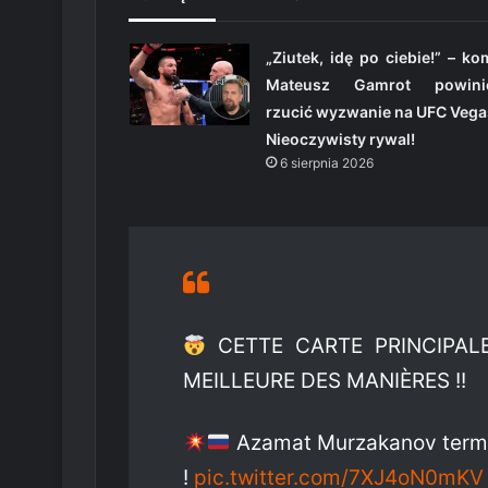
„Ziutek, idę po ciebie!” – k
Mateusz Gamrot powini
rzucić wyzwanie na UFC Vega
Nieoczywisty rywal!
6 sierpnia 2026
CETTE CARTE PRINCIPAL
MEILLEURE DES MANIÈRES !!
Azamat Murzakanov termine
!
pic.twitter.com/7XJ4oN0mKV