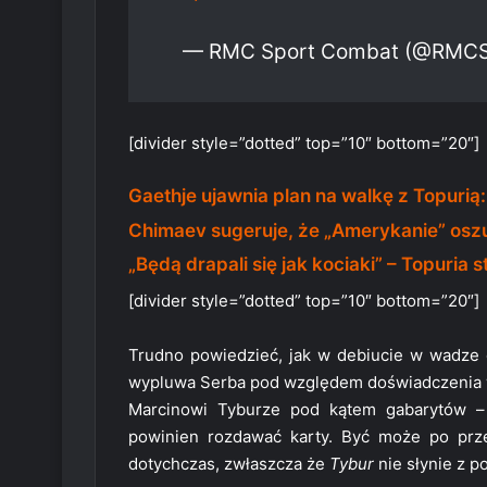
— RMC Sport Combat (@RMC
[divider style=”dotted” top=”10″ bottom=”20″]
Gaethje ujawnia plan na walkę z Topurią
Chimaev sugeruje, że „Amerykanie” oszu
„Będą drapali się jak kociaki” – Topuri
[divider style=”dotted” top=”10″ bottom=”20″]
Trudno powiedzieć, jak w debiucie w wadze c
wypluwa Serba pod względem doświadczenia w 
Marcinowi Tyburze pod kątem gabarytów 
powinien rozdawać karty. Być może po prze
dotychczas, zwłaszcza że
Tybur
nie słynie z p