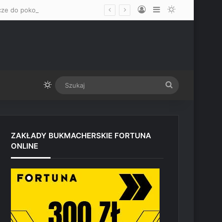
Log In
Sidebar
Switch skin
„Mam nadzieję, że okaże się mężczyzną” – Mateusz Gamrot wskazał dwa klucze do pokonania Quillana Salkillda na UFC Vegas
Switch skin
Szukaj
ZAKŁADY BUKMACHERSKIE FORTUNA
ONLINE