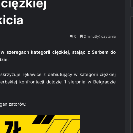
ciężkiej
icia
0
2 minut(y) czytania
w szeregach kategorii ciężkiej, stając z Serbem do
zie.
skrzyżuje rękawice z debiutujący w kategorii ciężkiej
rbskiej konfrontacji dojdzie 1 sierpnia w Belgradzie
rganizatorów.