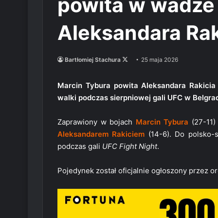
powita w wadze 
Aleksandara Rak
Follow
Bartłomiej Stachura
25 maja 2026
on
X
Marcin Tybura powita Aleksandara Rakicia 
walki podczas sierpniowej gali UFC w Belgrad
Zaprawiony w bojach
Marcin Tybura
(27-11) 
Aleksandarem Rakiciem
(14-6). Do polsko-se
podczas gali
UFC Fight Night
.
Pojedynek został oficjalnie ogłoszony przez o