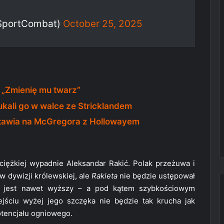
SportCombat)
October 25, 2025
: „Zmienię mu twarz”
kali go w walce ze Stricklandem
a stawia na McGregora z Hollowayem
iężkiej wypadnie Aleksandar Rakić. Polak przeżuwa i
dywizji królewskiej, ale
Rakieta
nie będzie ustępował
– jest nawet wyższy – a pod kątem szybkościowym
jściu wyżej jego szczęka nie będzie tak krucha jak
otencjału ogniowego.