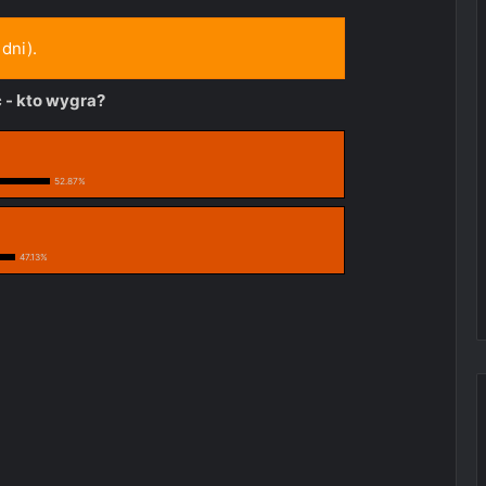
dni).
 - kto wygra?
52.87%
47.13%