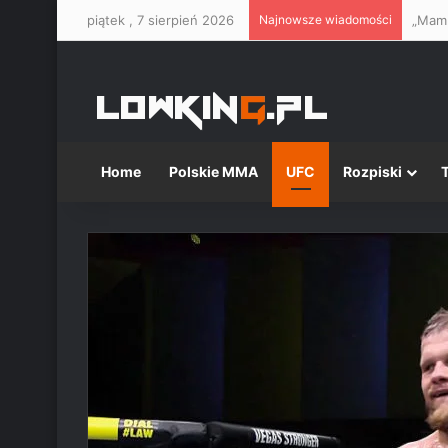
piątek , 7 sierpień 2026
Najnowsze wiadomości
Home
Polskie MMA
UFC
Rozpiski