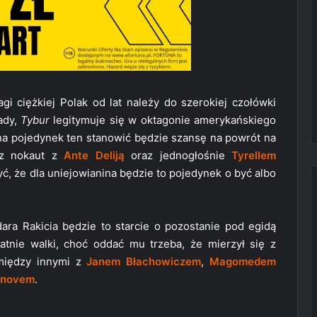
i ciężkiej Polak od lat należy do szerokiej czołówki
ady,
Tybur
legitymuje się w oktagonie amerykańskiego
na pojedynek ten stanowić będzie szansę na powrót na
ez nokaut z
Ante Deliją
oraz jednogłośnie
Tyrellem
ć, że dla uniejowianina będzie to pojedynek o być albo
ara Rakicia będzie to starcie o pozostanie pod egidą
tnie walki, choć oddać mu trzeba, że mierzył się z
 między innymi z
Janem Błachowiczem
,
Magomedem
anovem
.