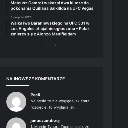
Mateusz Gamrot wskazał dwa klucze do
pokonania Quillana Salkillda na UFC Vegas
6 sierpnia 2026
Walka Iwo Baraniewskiego na UFC 331 w
Los Angeles oficjalnie ogłoszona – Polak
zmierzy się z Alonzo Menifieldem
Poprzednia
Następna
strona
strona
NAJNOWSZE KOMENTARZE
PeeR
Na nosie to nie wygląda jak stare
rozcięcie, to wygląda jak...
janusz.andrzej
1. Marcin Tybura Zgadzam się, że