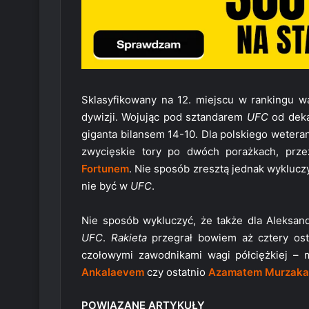
Sklasyfikowany na 12. miejscu w rankingu wag
dywizji. Wojując pod sztandarem
UFC
od dek
giganta bilansem 14-10. Dla polskiego wetera
zwycięskie tory po dwóch porażkach, prz
Fortunem
. Nie sposób zresztą jednak wykluczy
nie być w
UFC
.
Nie sposób wykluczyć, że także dla Aleksand
UFC
.
Rakieta
przegrał bowiem aż cztery osta
czołowymi zawodnikami wagi półciężkiej –
Ankalaevem
czy ostatnio
Azamatem Murzak
POWIĄZANE ARTYKUŁY