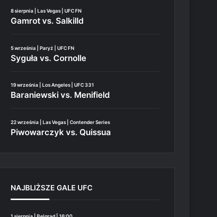
8 sierpnia | Las Vegas | UFC FN
Gamrot vs. Salkilld
5 września | Paryż | UFC FN
Syguła vs. Cornolle
19 września | Los Angeles | UFC 331
Baraniewski vs. Menifield
22 września | Las Vegas | Contender Series
Piwowarczyk vs. Quissua
NAJBLIŻSZE GALE UFC
1 sierpnia | Belgrad | 16:00