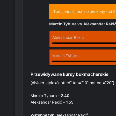
Ten sondaż jest zakończony (od 5 
Marcin Tybura vs. Aleksandar Rakić
Aleksandar Rakić
Marcin Tybura
Przewidywane kursy bukmacherskie
[divider style=”dotted” top=”10″ bottom=”20″]
Marcin Tybura –
2.40
Aleksandar Rakić –
1.55
Wstępny typ:
Aleksandar Rakić