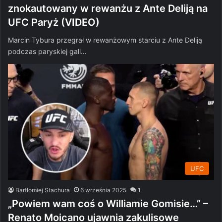
znokautowany w rewanżu z Ante Deliją na
UFC Paryż (VIDEO)
Marcin Tybura przegrał w rewanżowym starciu z Ante Deliją
podczas paryskiej gali…
UFC
Bartłomiej Stachura
6 września 2025
1
„Powiem wam coś o Williamie Gomisie…” –
Renato Moicano ujawnia zakulisowe