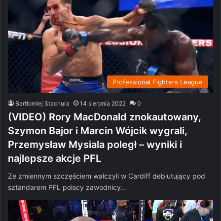
Professional Fighters League
Bartłomiej Stachura
14 sierpnia 2022
0
(VIDEO) Rory MacDonald znokautowany,
Szymon Bajor i Marcin Wójcik wygrali,
Przemysław Mysiala poległ – wyniki i
najlepsze akcje PFL
Ze zmiennym szczęściem walczyli w Cardiff debiutujący pod
sztandarem PFL polscy zawodnicy…