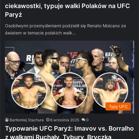
ciekawostki, typuje walki Polaków na UFC
Paryż
Osobliwymi przemyśleniami podzielił się Renato Moicano ze
światem w temacie polskich walk…
Typy UFC
Bartłomiej Stachura
6 września 2025
0
Typowanie UFC Paryż: Imavov vs. Borralho
z walkami Ruchały, Tybury, Bryczka