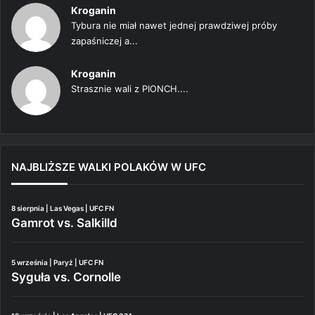
Kroganin
Tybura nie miał nawet jednej prawdziwej próby
zapaśniczej a...
Kroganin
Strasznie wali z PIONCH....
NAJBLIŻSZE WALKI POLAKÓW W UFC
8 sierpnia | Las Vegas | UFC FN
Gamrot vs. Salkilld
5 września | Paryż | UFC FN
Syguła vs. Cornolle