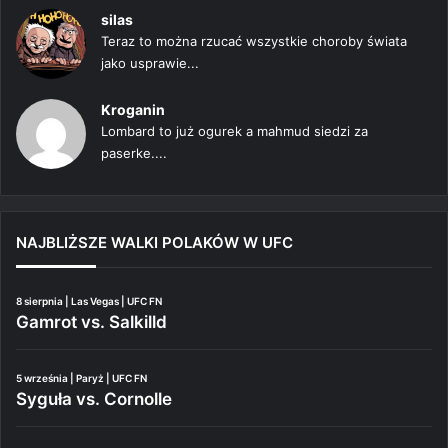
silas
Teraz to można rzucać wszystkie choroby świata
jako usprawie...
Kroganin
Lombard to już ogurek a mahmud siedzi za
paserke....
NAJBLIŻSZE WALKI POLAKÓW W UFC
8 sierpnia | Las Vegas | UFC FN
Gamrot vs. Salkilld
5 września | Paryż | UFC FN
Syguła vs. Cornolle