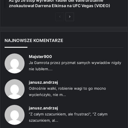
Aż go ze stóp wyrwało! Yadier del Valle brutalnie
znokautował Darrena Elkinsa na UFC Vegas (VIDEO)
Poprzednia
Następna
strona
strona
NAJNOWSZE KOMENTARZE
Majster900
Ja Gamrota przez pryzmat samych wywiadów nigdy
nie lubiłem....
janusz.andrzej
Odnośnie walki, robienie wagi to go mocno
wycieńczyło, nie m...
janusz.andrzej
"Z całym szacunkiem, ale frustraci", "Z całym
szacunkiem, al...