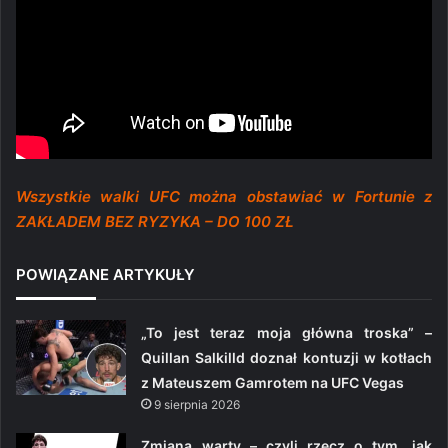
Wszystkie walki UFC można obstawiać w Fortunie z
ZAKŁADEM BEZ RYZYKA – DO 100 ZŁ
POWIĄZANE ARTYKUŁY
„To jest teraz moja główna troska” –
Quillan Salkilld doznał kontuzji w kotłach
z Mateuszem Gamrotem na UFC Vegas
9 sierpnia 2026
Zmiana warty – czyli rzecz o tym, jak