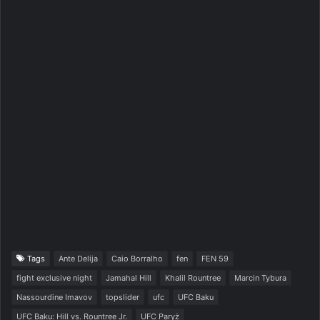
Tags
Ante Delija
Caio Borralho
fen
FEN 59
fight exclusive night
Jamahal Hill
Khalil Rountree
Marcin Tybura
Nassourdine Imavov
topslider
ufc
UFC Baku
UFC Baku: Hill vs. Rountree Jr.
UFC Paryż