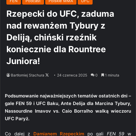
FEN
Podcast
Polskie MMA
UFC
Rzepecki do UFC, zaduma
nad rewanżem Tybury z
Deliją, chiński rzeźnik
koniecznie dla Rountree
Juniora!
Follow
Bartłomiej Stachura
24 czerwca 2025
0
1 minuta
on
X
Podsumowanie najważniejszych tematów ostatnich dni –
gale FEN 59 i UFC Baku, Ante Delija dla Marcina Tybury,
Nassourdine Imavov vs. Caio Borralho walką wieczoru
UFC Paryż.
Co dalej z
Damianem Rzepeckim
po gali
FEN 59
w