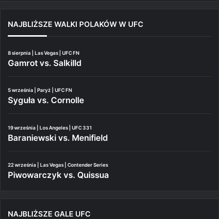
NAJBLIŻSZE WALKI POLAKÓW W UFC
8 sierpnia | Las Vegas | UFC FN
Gamrot vs. Salkilld
5 września | Paryż | UFC FN
Syguła vs. Cornolle
19 września | Los Angeles | UFC 331
Baraniewski vs. Menifield
22 września | Las Vegas | Contender Series
Piwowarczyk vs. Quissua
NAJBLIŻSZE GALE UFC