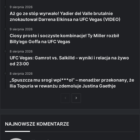
9 sierpnia 2026
Aż go ze stóp wyrwało! Yadier del Valle brutalnie
znokautował Darrena Elkinsa na UFC Vegas (VIDEO)
9 sierpnia 2026
Ciosy proste i soczyste kombinacje! Ty Miller rozbił
Billy’ego Goffa na UFC Vegas
8 sierpnia 2026
UFC Vegas: Gamrot vs. Salkilld – wyniki i relacja na żywo
od 23:00
8 sierpnia 2026
„Spuszcza mu srogi wpi***ol” – menadżer przekonany, że
Ilia Topuria w rewanżu zdemoluje Justina Gaethje
Poprzednia
Następna
strona
strona
NAJNOWSZE KOMENTARZE