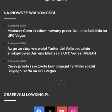
NAJNOWSZE WIADOMOŚCI
9 sierpnia 2026
Mateusz Gamrot zdominowany przez Quillana Salkillda na
UFC Vegas
9 sierpnia 2026
Aż go ze stóp wyrwało! Yadier del Valle brutalnie
znokautował Darrena Elkinsa na UFC Vegas (VIDEO)
9 sierpnia 2026
Ciosy proste i soczyste kombinacje! Ty Miller rozbił
Billy’ego Goffa na UFC Vegas
Poprzednia
Następna
strona
strona
OBSERWUJ LOWKING.PL
Facebook
X
YouTube
Instagram