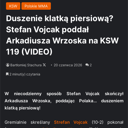
KSW
Polskie MMA
Duszenie klatką piersiową?
Stefan Vojcak poddał
Arkadiusza Wrzoska na KSW
119 (VIDEO)
Follow
Bartłomiej Stachura
20 czerwca 2026
2
on
2 minut(y) czytania
X
W niecodzienny sposób Stefan Vojcak skończył
Arkadiusza Wrzoska, poddając Polaka… duszeniem
klatką piersiową!
Gremialnie skreślany
Strefan Vojcak
(10-2) pokonał