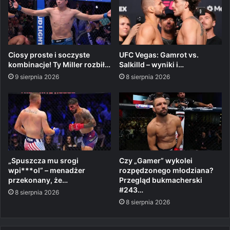
Ciosy proste i soczyste
UFC Vegas: Gamrot vs.
kombinacje! Ty Miller rozbił…
Salkilld – wyniki i…
9 sierpnia 2026
8 sierpnia 2026
„Spuszcza mu srogi
Czy „Gamer” wykolei
wpi***ol” – menadżer
rozpędzonego młodziana?
przekonany, że…
Przegląd bukmacherski
#243…
8 sierpnia 2026
8 sierpnia 2026