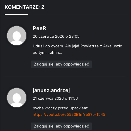
KOMENTARZE: 2
p
PeeR
i
20 czerwca 2026 o 23:05
s
Udusił go cycem. Ale jaja! Powietrze z Arka uszło
z
po tym …uhhh…
e
:
Zaloguj się, aby odpowiedzieć
p
janusz.andrzej
i
21 czerwca 2026 o 11:56
s
pycha kroczy przed upadkiem:
z
https://youtu.be/e5523B1mYb8?t=1545
e
:
Zaloguj się, aby odpowiedzieć