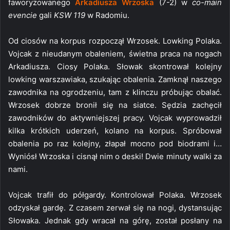
faworyzowanego
Arkadiusza Wrzoska
(7-2) w
co-main
evencie
gali
KSW 119
w Radomiu.
Od ciosów na korpus rozpoczął Wrzosek. Lowking Polaka.
Vojcak z nieudanym obaleniem, świetna praca na nogach
Arkadiusza. Ciosy Polaka. Słowak skontrował kolejny
lowking warszawiaka, szukając obalenia. Zamknął naszego
zawodnika na ogrodzeniu, tam z klinczu próbując obalać.
Wrzosek dobrze bronił się na siatce. Sędzia zachęcił
zawodników do aktywniejszej pracy. Vojcak wyprowadził
kilka krótkich uderzeń, kolano na korpus. Spróbował
obalenia po raz kolejny, złapał mocno pod biodrami i…
Wyniósł Wrzoska i cisnął nim o deski! Dwie minuty walki za
nami.
Vojcak trafił do półgardy. Kontrolował Polaka. Wrzosek
odzyskał gardę. Z czasem zerwał się na nogi, dystansując
Słowaka. Jednak gdy wracał na górę, został posłany na