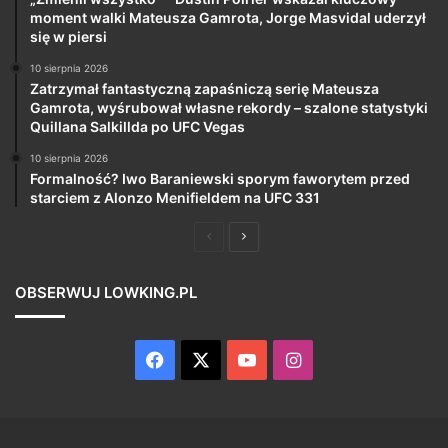
moment walki Mateusza Gamrota, Jorge Masvidal uderzył
się w piersi
10 sierpnia 2026
Zatrzymał fantastyczną zapaśniczą serię Mateusza
Gamrota, wyśrubował własne rekordy – szalone statystyki
Quillana Salkillda po UFC Vegas
10 sierpnia 2026
Formalność? Iwo Baraniewski sporym faworytem przed
starciem z Alonzo Menifieldem na UFC 331
Poprzednia
Następna
strona
strona
OBSERWUJ LOWKING.PL
Facebook
X
YouTube
Instagram