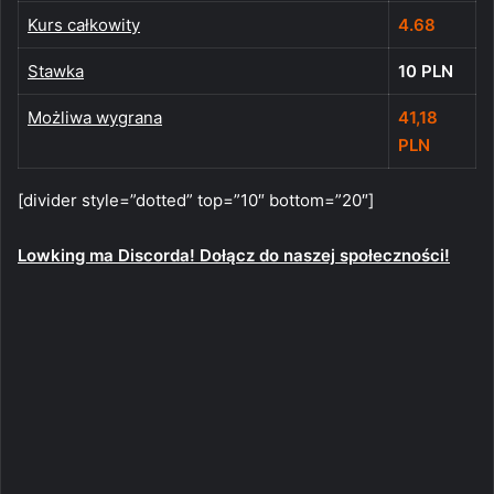
Kurs całkowity
4.68
Stawka
10 PLN
Możliwa wygrana
41,18
PLN
[divider style=”dotted” top=”10″ bottom=”20″]
Lowking ma Discorda! Dołącz do naszej społeczności!