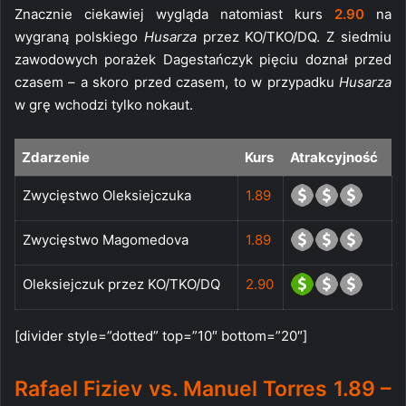
Znacznie ciekawiej wygląda natomiast kurs
2.90
na
wygraną polskiego
Husarza
przez KO/TKO/DQ. Z siedmiu
zawodowych porażek Dagestańczyk pięciu doznał przed
czasem – a skoro przed czasem, to w przypadku
Husarza
w grę wchodzi tylko nokaut.
Zdarzenie
Kurs
Atrakcyjność
Zwycięstwo Oleksiejczuka
1.89
Zwycięstwo Magomedova
1.89
Oleksiejczuk przez KO/TKO/DQ
2.90
[divider style=”dotted” top=”10″ bottom=”20″]
Rafael Fiziev vs. Manuel Torres 1.89 –