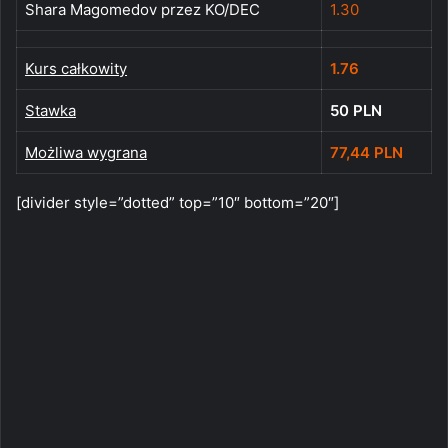
Shara Magomedov przez KO/DEC
1.30
Kurs całkowity
1.76
Stawka
50 PLN
Możliwa wygrana
77,44 PLN
[divider style=”dotted” top=”10″ bottom=”20″]