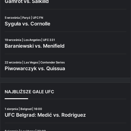
Gamrot vs. Salkilld
5 września | Paryż | UFC FN
Syguła vs. Cornolle
19 września | Los Angeles | UFC 331
Baraniewski vs. Menifield
22 września | Las Vegas | Contender Series
Piwowarczyk vs. Quissua
NAJBLIŻSZE GALE UFC
1 sierpnia | Belgrad | 16:00
UFC Belgrad: Medić vs. Rodriguez