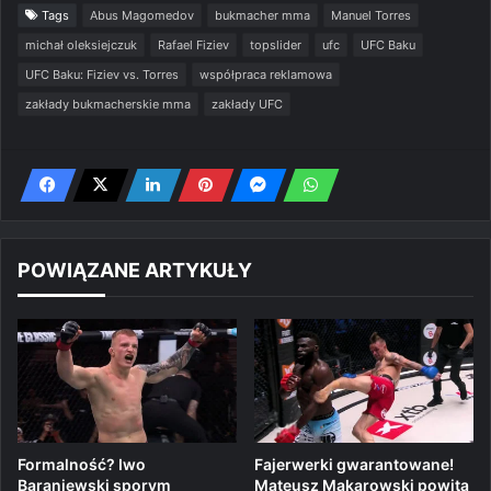
Tags
Abus Magomedov
bukmacher mma
Manuel Torres
michał oleksiejczuk
Rafael Fiziev
topslider
ufc
UFC Baku
UFC Baku: Fiziev vs. Torres
współpraca reklamowa
zakłady bukmacherskie mma
zakłady UFC
POWIĄZANE ARTYKUŁY
Formalność? Iwo
Fajerwerki gwarantowane!
Baraniewski sporym
Mateusz Makarowski powita