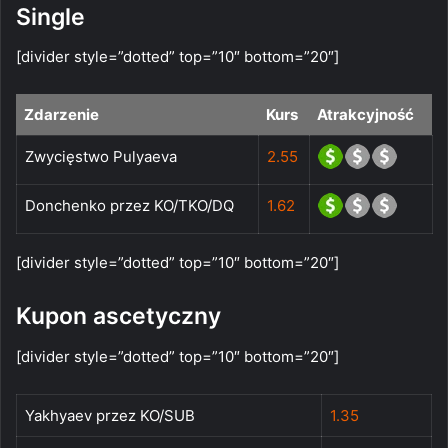
Single
[divider style=”dotted” top=”10″ bottom=”20″]
Zdarzenie
Kurs
Atrakcyjność
Zwycięstwo Pulyaeva
2.55
Donchenko przez KO/TKO/DQ
1.62
[divider style=”dotted” top=”10″ bottom=”20″]
Kupon ascetyczny
[divider style=”dotted” top=”10″ bottom=”20″]
Yakhyaev przez KO/SUB
1.35