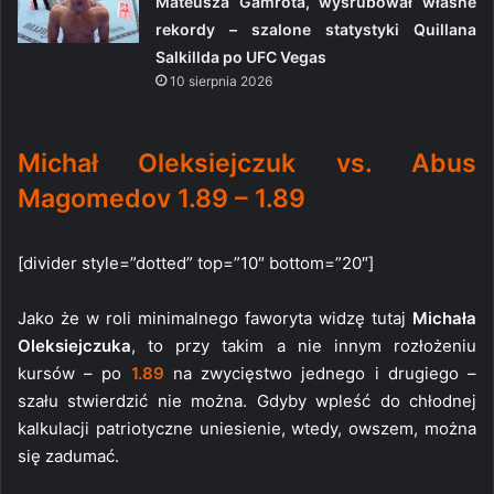
Mateusza Gamrota, wyśrubował własne
rekordy – szalone statystyki Quillana
Salkillda po UFC Vegas
10 sierpnia 2026
Michał Oleksiejczuk vs. Abus
Magomedov 1.89 – 1.89
[divider style=”dotted” top=”10″ bottom=”20″]
Jako że w roli minimalnego faworyta widzę tutaj
Michała
Oleksiejczuka
, to przy takim a nie innym rozłożeniu
kursów – po
1.89
na zwycięstwo jednego i drugiego –
szału stwierdzić nie można. Gdyby wpleść do chłodnej
kalkulacji patriotyczne uniesienie, wtedy, owszem, można
się zadumać.