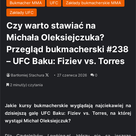
Bukmacher MMA
UFC
Zakłady bukmacherskie MMA
Zakłady UFC
Czy warto stawiać na
Michała Oleksiejczuka?
Przegląd bukmacherski #238
– UFC Baku: Fiziev vs. Torres
Follow
Bartłomiej Stachura
27 czerwca 2026
0
on
2 minut(y) czytania
X
Jakie kursy bukmacherskie wyglądają najciekawiej na
dzisiejszą galę UFC Baku: Fiziev vs. Torres, na której
wystąpi Michał Oleksiejczuk?
Dla Czytelników
Lowking.pl
, którzy nie są jeszcze