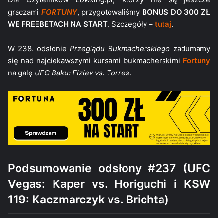
graczami
FORTUNY
, przygotowaliśmy
BONUS DO 300 ZŁ
WE FREEBETACH NA START
. Szczegóły –
tutaj
.
W 238. odsłonie
Przeglądu Bukmacherskiego
zadumamy
się nad najciekawszymi kursami bukmacherskimi
Fortuny
na galę
UFC Baku: Fiziev vs. Torres
.
Podsumowanie odsłony #237 (UFC
Vegas: Kaper vs. Horiguchi i KSW
119: Kaczmarczyk vs. Brichta)