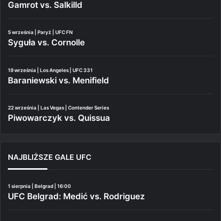
Gamrot vs. Salkilld
5 września | Paryż | UFC FN
Syguła vs. Cornolle
19 września | Los Angeles | UFC 331
Baraniewski vs. Menifield
22 września | Las Vegas | Contender Series
Piwowarczyk vs. Quissua
NAJBLIŻSZE GALE UFC
1 sierpnia | Belgrad | 16:00
UFC Belgrad: Medić vs. Rodriguez