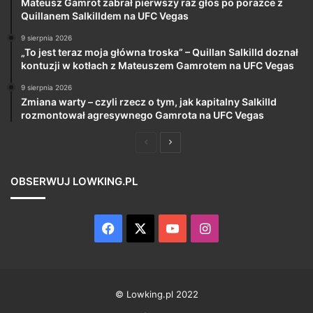
Mateusz Gamrot zabrał pierwszy raz głos po porażce z
Quillanem Salkilldem na UFC Vegas
9 sierpnia 2026
„To jest teraz moja główna troska” – Quillan Salkilld doznał
kontuzji w kotłach z Mateuszem Gamrotem na UFC Vegas
9 sierpnia 2026
Zmiana warty – czyli rzecz o tym, jak kapitalny Salkilld
rozmontował agresywnego Gamrota na UFC Vegas
Poprzednia
Następna
strona
strona
OBSERWUJ LOWKING.PL
Facebook
X
YouTube
Instagram
© Lowking.pl 2022