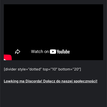
[divider style=”dotted” top=”10″ bottom=”20″]
Lowking ma Discorda! Dołącz do naszej społeczności!