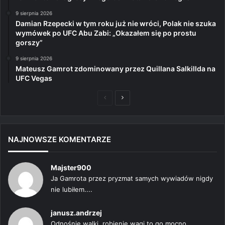
9 sierpnia 2026
Damian Rzepecki w tym roku już nie wróci, Polak nie szuka
wymówek po UFC Abu Zabi: „Okazałem się po prostu
gorszy”
9 sierpnia 2026
Mateusz Gamrot zdominowany przez Quillana Salkillda na
UFC Vegas
Poprzednia
Następna
strona
strona
NAJNOWSZE KOMENTARZE
Majster900
Ja Gamrota przez pryzmat samych wywiadów nigdy
nie lubiłem....
janusz.andrzej
Odnośnie walki, robienie wagi to go mocno