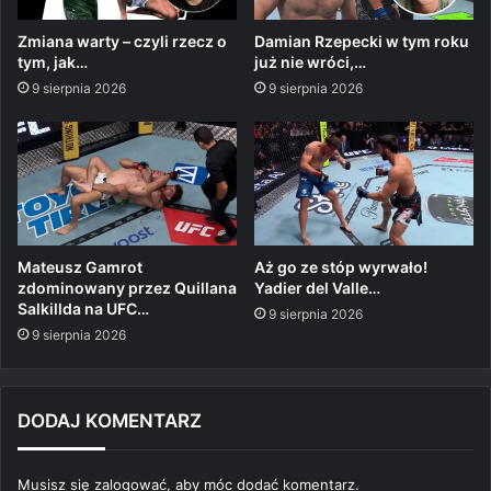
Zmiana warty – czyli rzecz o
Damian Rzepecki w tym roku
tym, jak…
już nie wróci,…
9 sierpnia 2026
9 sierpnia 2026
Mateusz Gamrot
Aż go ze stóp wyrwało!
zdominowany przez Quillana
Yadier del Valle…
Salkillda na UFC…
9 sierpnia 2026
9 sierpnia 2026
DODAJ KOMENTARZ
Musisz się
zalogować
, aby móc dodać komentarz.