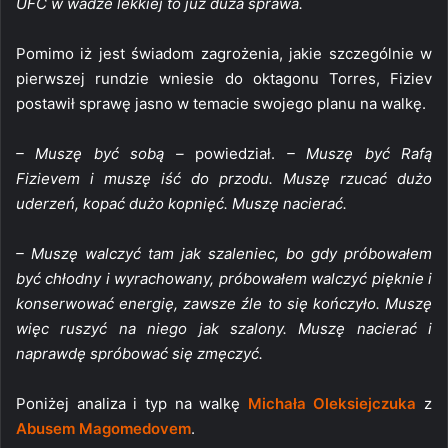
UFC w wadze lekkiej to już duża sprawa.
Pomimo iż jest świadom zagrożenia, jakie szczególnie w
pierwszej rundzie wniesie do oktagonu Torres, Fiziev
postawił sprawę jasno w temacie swojego planu na walkę.
– Muszę być sobą –
powiedział.
– Muszę być Rafą
Fizievem i muszę iść do przodu. Muszę rzucać dużo
uderzeń, kopać dużo kopnięć. Muszę nacierać.
– Muszę walczyć tam jak szaleniec, bo gdy próbowałem
być chłodny i wyrachowany, próbowałem walczyć pięknie i
konserwować energię, zawsze źle to się kończyło. Muszę
więc ruszyć na niego jak szalony. Muszę nacierać i
naprawdę spróbować się zmęczyć.
Poniżej analiza i typ na walkę
Michała Oleksiejczuka
z
Abusem Magomedovem
.