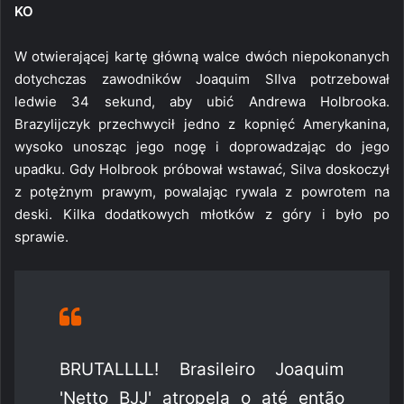
KO
W otwierającej kartę główną walce dwóch niepokonanych
dotychczas zawodników Joaquim SIlva potrzebował
ledwie 34 sekund, aby ubić Andrewa Holbrooka.
Brazylijczyk przechwycił jedno z kopnięć Amerykanina,
wysoko unosząc jego nogę i doprowadzając do jego
upadku. Gdy Holbrook próbował wstawać, Silva doskoczył
z potężnym prawym, powalając rywala z powrotem na
deski. Kilka dodatkowych młotków z góry i było po
sprawie.
BRUTALLLL! Brasileiro Joaquim
'Netto BJJ' atropela o até então