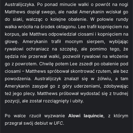
Australijczyka. Po ponad minucie walki o powrót na nogi
Matthews dopiął swego, ale nadal Amerykanin wciskał go
do siaki, walcząc o kolejne obalenie. W połowie rundy
walka wróciła na środek oktagonu. Lee trafił kopnięciem na
korpus, ale Matthws odpowiedział ciosami i kopnięciem na
głowę. Amerykanin trafił mocnym sierpem, wybijając
rywalowi ochraniacz na szczękę, ale pomimo tego, że
sędzia nie przerwał walki, pozwolił rywalowi na włożenie
go z powrotem. Chwilę potem Lee zszedł po obalenie pod
ciosami – Matthews spróbował skontrować rzutem, ale bez
powodzenia. Australijczyk znalazł się w żółwiu, a tam
Amerykanin zasypał go z góry uderzeniami, zdobywając
też jego plecy. Matthews próbował wydostać się z trudnej
pozycji, ale został rozciągnięty i ubity.
Po walce rzucił wyzwanie
Alowi Iaquincie
, z którym
przegrał swój debiut w
UFC
.