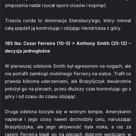
zmęczenia nadal rzucał sporo ciosów i kopnięć.
Trzecia runda to dominacja Stansbury’ego, który niemal
całą spędził ją kontrolując i obijając Hendricksa z góry.
185 lbs: Cezar Ferreira (10-5) > Anthony Smith (25-12) –
decyzja jednogłośna
W pierwszej odsłonie Smith był agresorem na nogach, ale
nie potrafił zamknąć mobilnego Ferreiry na siatce. Trafił co
prawda kilkoma uderzeniami, ale Brazylijczyk dwukrotnie
położył go na plecach, przez dłuższy czas kontrolując go z
góry i od czasu do czasu obijając.
Druga odsłona toczyła się w wolnym tempie. Amerykanin
napierał i jego ciosy nawet dochodziły celu, naruszając
Brazylijczyka, ale jego aktywność była niska, a raz za
razem Ferreira kładł go na plecach dobrymi wejściami w