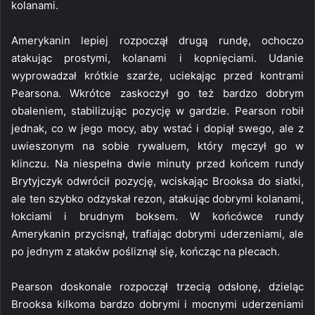
kolanami.
Amerykanin lepiej rozpoczął drugą rundę, ochoczo
atakując prostymi, kolanami i kopnięciami. Udanie
wyprowadzał krótkie szarże, uciekając przed kontrami
Pearsona. Wkrótce zaskoczył go też bardzo dobrym
obaleniem, stabilizując pozycję w gardzie. Pearson robił
jednak, co w jego mocy, aby wstać i dopiął swego, ale z
uwieszonym na sobie rywaluem, który męczył go w
klinczu. Na niespełna dwie minuty przed końcem rundy
Brytyjczyk odwrócił pozycję, wciskając Brooksa do siatki,
ale ten szybko odzyskał rezon, atakując dobrymi kolanami,
łokciami i brudnym boksem. W końcówce rundy
Amerykanin przycisnął, trafiając dobrymi uderzeniami, ale
po jednym z ataków pośliznął się, kończąc na plecach.
Pearson doskonale rozpoczął trzecią odsłonę, dzieląc
Brooksa kilkoma bardzo dobrymi i mocnymi uderzeniami