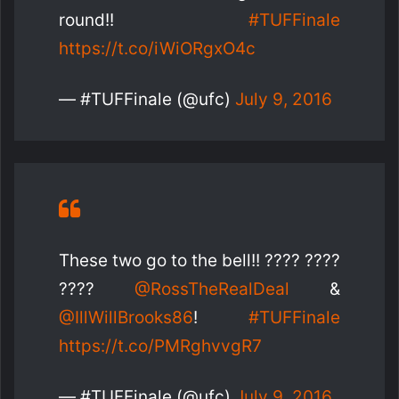
round!!
#TUFFinale
https://t.co/iWiORgxO4c
— #TUFFinale (@ufc)
July 9, 2016
These two go to the bell!! ???? ????
????
@RossTheRealDeal
&
@IllWillBrooks86
!
#TUFFinale
https://t.co/PMRghvvgR7
— #TUFFinale (@ufc)
July 9, 2016