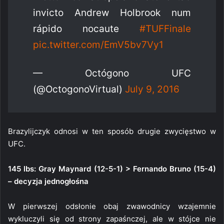
invicto Andrew Holbrook num
rápido nocaute
#TUFFinale
pic.twitter.com/EmV5bv7Vy1
— Octógono UFC
(@OctogonoVirtual)
July 9, 2016
Brazylijczyk odnosi w ten sposób drugie zwycięstwo w
UFC.
145 lbs: Gray Maynard (12-5-1) > Fernando Bruno (15-4)
– decyzja jednogłośna
W pierwszej odsłonie obaj zwawodnicy wzajemnie
wykluczyli się od strony zapaśnczej, ale w stójce nie