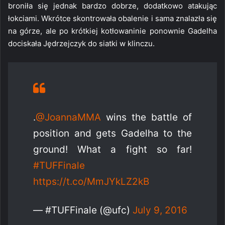
broniła się jednak bardzo dobrze, dodatkowo atakując
łokciami. Wkrótce skontrowała obalenie i sama znalazła się
na górze, ale po krótkiej kotłowaninie ponownie Gadelha
dociskała Jędrzejczyk do siatki w klinczu.
.
@JoannaMMA
wins the battle of
position and gets Gadelha to the
ground! What a fight so far!
#TUFFinale
https://t.co/MmJYkLZ2kB
— #TUFFinale (@ufc)
July 9, 2016