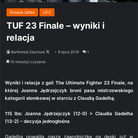
Polskie MMA
UFC
TUF 23 Finale – wyniki i
relacja
Follow
Bartłomiej Stachura
8 lipca 2016
1
on
10 minut(y) czytania
X
Wyniki i relacja z gali The Ultimate Fighter 23 Finale, na
której Joanna Jędrzejczyk broni pasa mistrzowskiego
kategorii słomkowej w starciu z Claudią Gadelhą.
115 lbs: Joanna Jędrzejczyk (12-0) > Claudia Gadelha
(13-2) – decyzja jednogłośna
Gadelha powaliła naszą zawodniczkę na deski już w