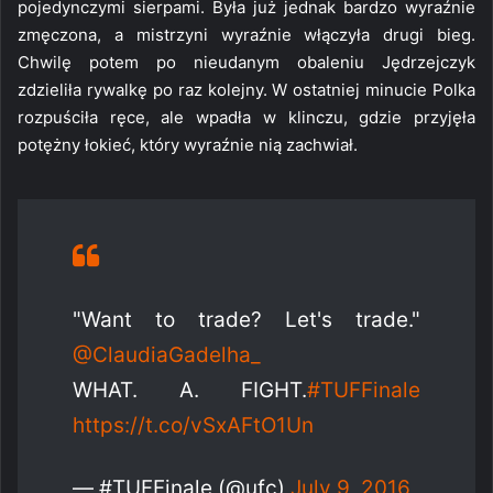
pojedynczymi sierpami. Była już jednak bardzo wyraźnie
zmęczona, a mistrzyni wyraźnie włączyła drugi bieg.
Chwilę potem po nieudanym obaleniu Jędrzejczyk
zdzieliła rywalkę po raz kolejny. W ostatniej minucie Polka
rozpuściła ręce, ale wpadła w klinczu, gdzie przyjęła
potężny łokieć, który wyraźnie nią zachwiał.
"Want to trade? Let's trade."
@ClaudiaGadelha_
WHAT. A. FIGHT.
#TUFFinale
https://t.co/vSxAFtO1Un
— #TUFFinale (@ufc)
July 9, 2016