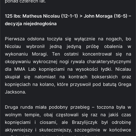
ponad czterech lat.
125 lbs: Matheus Nicolau (12-1-1) > John Moraga (16-5) –
decyzja niejednogłośna
Pierwsza odsłona toczyła się wyłącznie na nogach, bo
Nicolau wybronił jedną jedyną próbę obalenia w
wykonaniu Moragi. Ten ostatni koncentrował się na
okopywaniu wykrocznej nogi rywala charakterystycznymi
dla MMA Lab kopnięciami na wysokości łydki. Nicalau
skupiał się natomiast na kontrach bokserskich oraz
kopnięciach na kolano, które przyswoił pod batutą Grega
Jacksona.
Druga runda miała podobny przebieg – toczona była w
wolnym tempie, obaj częstowali się raz na jakiś czas
kopnięciami i ciosami, ale Brazylijczyk był odrobinę
aktywniejszy i skuteczniejszy, szczególnie w końcówce