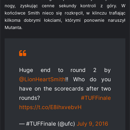
nogy, zyskując cenne sekundy kontroli z góry. W
końcówce Smith nieco się rozkręcił, w klinczu trafiając
kilkoma dobrymi łokciami, którymi ponownie naruszył
Mutanta.
Huge end to round 2 by
@LionHeartSmith
!! Who do you
have on the scorecards after two
rounds?
#TUFFinale
https://t.co/E8ihxvebvH
— #TUFFinale (@ufc)
July 9, 2016