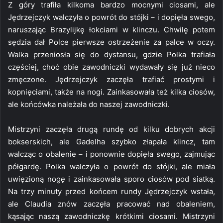
Z góry trafiła kilkoma bardzo mocnymi ciosami, ale
Jędrzejczyk walczyła o powrót do stójki – i dopięła swego,
naruszając Brazylijkę łokciami w klinczu. Chwilę potem
sędzia dał Polce pierwsze ostrzeżenie za palce w oczy.
Walka przeniosła się do dystansu, gdzie Polka trafiała
częściej, choć obie zawodniczki wydawały się już nieco
zmęczone. Jędrzejczyk zaczęła trafiać prostymi i
kopnięciami, także na nogi. Zainkasowała też kilka ciosów,
ale końcówka należała do naszej zawodniczki.
Mistrzyni zaczęła drugą rundę od kilku dobrych akcji
bokserskich, ale Gadelha szybko złapała klincz, tam
walcząc o obalenie – i ponownie dopięła swego, zajmując
półgardę. Polka walczyła o powrót do stójki, ale miała
uwięzioną nogę i zainkasowała sporo ciosów pod siatką.
Na trzy minuty przed końcem rundy Jędrzejczyk wstała,
ale Claudia znów zaczęła pracować nad obaleniem,
kąsając naszą zawodniczkę krótkimi ciosami. Mistrzyni