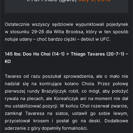
Ostatecznie wszyscy sędziowie wypunktowali pojedynek
w stosunku 29-28 dla Willa Brooksa, który w ten sposób
notuje udany – choć bardzo ciężki – debiut w
UFC
.
145 lbs: Doo Ho Choi (14-1) > Thiago Tavares (20-7-1) –
KO
Tavares od razu poszukał sprowadzenia, ale o mało nie
nadział się na kontrujące kolano Choia. Przez połowę
pierwszej rundy Brazylijczyk robił, co mógł, aby położyć
rywala na plecach, ale Koreańczyk ani na moment nie dał
mu ustabilizować pozycji. W końcu Choi rozerwał zwarcie,
zamknął Tavaresa na siatce, ustawił go sobie lewym,
przycelował krosem i posłał go na deski. Dodatkowe
uderzenie z góry dopełniły formalności.