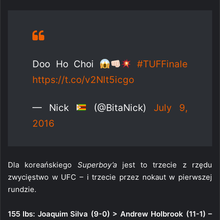
Doo Ho Choi
#TUFFinale
https://t.co/v2Nlt5icgo
— Nick
(@BitaNick)
July 9,
2016
Dla koreańskiego
Superboy’a
jest to trzecie z rzędu
zwycięstwo w UFC – i trzecie przez nokaut w pierwszej
rundzie.
155 lbs: Joaquim Silva (9-0) > Andrew Holbrook (11-1) –