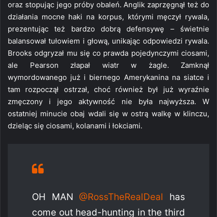
oraz stopując jego próby obaleń. Anglik zaprzęgnął też do
działania mocne haki na korpus, którymi męczył rywala,
prezentując też bardzo dobrą defensywę – świetnie
balansował tułowiem i głową, unikając odpowiedzi rywala.
Brooks odgryzał mu się co prawda pojedynczymi ciosami,
ale Pearson złapał wiatr w żagle. Zamknął
wymordowanego już i biernego Amerykanina na siatce i
tam rozpoczął ostrzał, choć również był już wyraźnie
zmęczony i jego aktywność nie była najwyższa. W
ostatniej minucie obaj wdali się w ostrą walkę w klinczu,
dzieląc się ciosami, kolanami i łokciami.
OH MAN
@RossTheRealDeal
has
come out head-hunting in the third