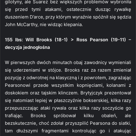
gilotyny, ale Suarez bez większych problemów wybroniła
się przed tymi atakami, ostatecznie dusząc rywalkę
duszeniem D’arce, przy którym wyraźnie spóźnił się sędzia
John McCarthy, nie widząc klepania.
155 lbs: Will Brooks (18-1) > Ross Pearson (19-11) –
decyzja jednogłośna
W pierwszych dwóch minutach obaj zawodnicy wymieniali
się uderzeniami w stójce. Brooks raz za razem zmieniał
pozycję z odwrotnej na klasyczną i z powrotem, zagrażając
Pearsonowi przede wszystkim kopnięciami, kolanami z
doskokiem oraz tajskim klinczem. Brytyjczyk prezentował
się natomiast lepiej w płaszczyźnie bokserskiej, kilka razy
przepuszczając ataki rywala oraz kilka razy soczyście go
trafiając. Brooks spróbował kilku obaleń, ale
bezskutecznie, choć zdołał przyszpilić Pearsona do siatki,
tam dłuższymi fragmentami kontrolując go i atakując