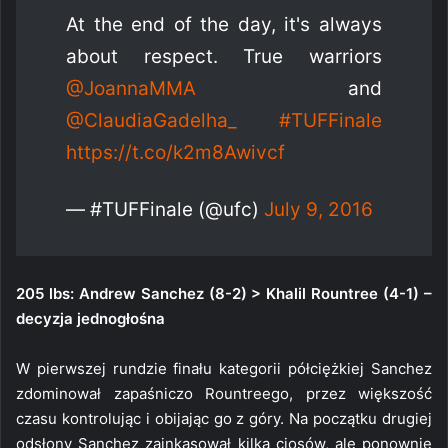
At the end of the day, it's always
about respect. True warriors
@JoannaMMA
and
@ClaudiaGadelha_
#TUFFinale
https://t.co/k2m8Awivcf
— #TUFFinale (@ufc)
July 9, 2016
205 lbs: Andrew Sanchez (8-2) > Khalil Rountree (4-1) –
decyzja jednogłośna
W pierwszej rundzie finału kategorii półciężkiej Sanchez
zdominował zapaśniczo Rountreego, przez większość
czasu kontrolując i obijając go z góry. Na początku drugiej
odsłony Sanchez zainkasował kilka ciosów, ale ponownie