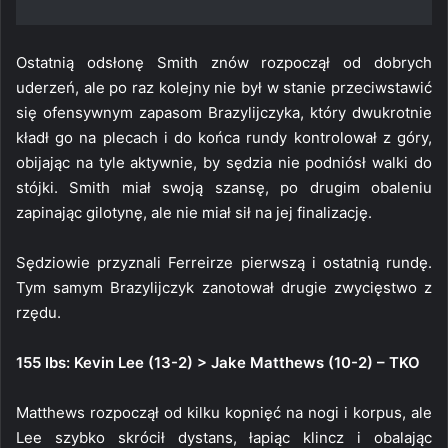
Ostatnią odsłonę Smith znów rozpoczął od dobrych
uderzeń, ale po raz kolejny nie był w stanie przeciwstawić
się ofensywnym zapasom Brazylijczyka, który dwukrotnie
kładł go na plecach i do końca rundy kontrolował z góry,
obijając na tyle aktywnie, by sędzia nie podniósł walki do
stójki. Smith miał swoją szansę, po drugim obaleniu
zapinając gilotynę, ale nie miał sił na jej finalizację.
Sędziowie przyznali Ferreirze pierwszą i ostatnią rundę.
Tym samym Brazylijczyk zanotował drugie zwycięstwo z
rzędu.
155 lbs: Kevin Lee (13-2) > Jake Matthews (10-2) – TKO
Matthews rozpoczął od kilku kopnięć na nogi i korpus, ale
Lee szybko skrócił dystans, łapiąc klincz i obalając