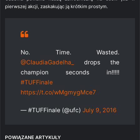
pierwszej akcji, zaskakując ją krótkim prostym.
No. Time. Wasted.
@ClaudiaGadelha_
drops the
champion seconds in!!!!!
#TUFFinale
https://t.co/wMgmygMce7
— #TUFFinale (@ufc)
July 9, 2016
POWIĄZANE ARTYKUŁY