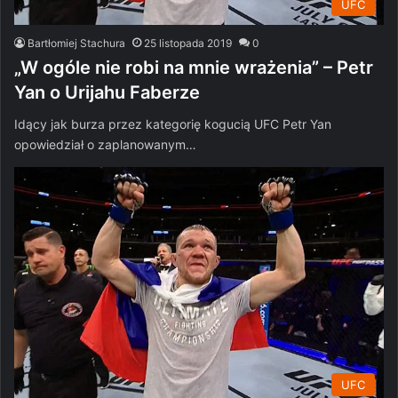
UFC
Bartłomiej Stachura
25 listopada 2019
0
„W ogóle nie robi na mnie wrażenia” – Petr
Yan o Urijahu Faberze
Idący jak burza przez kategorię kogucią UFC Petr Yan
opowiedział o zaplanowanym…
UFC