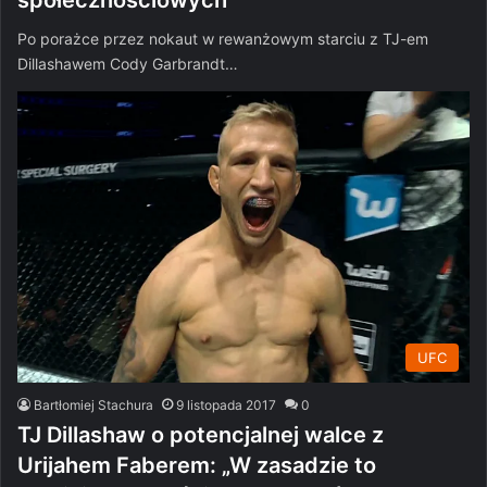
Po porażce przez nokaut w rewanżowym starciu z TJ-em
Dillashawem Cody Garbrandt…
UFC
Bartłomiej Stachura
9 listopada 2017
0
TJ Dillashaw o potencjalnej walce z
Urijahem Faberem: „W zasadzie to