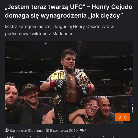
„Jestem teraz twarzą UFC” – Henry Cejudo
domaga się wynagrodzenia „jak ciężcy”
Mistrz kategorii muszej i koguciej Henry Cejudo zabrał
podsumował wiktorię z Marlonem…
UFC
Bartłomiej Stachura
9 czerwca 2019
1