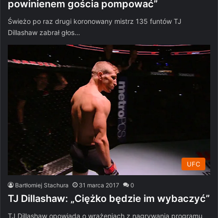
powinienem gościa pompować”
Świeżo po raz drugi koronowany mistrz 135 funtów TJ
Dillashaw zabrał głos…
UFC
Bartłomiej Stachura
31 marca 2017
0
TJ Dillashaw: „Ciężko będzie im wybaczyć”
TJ Dillashaw opowiada o wrażeniach z nagrywania programu