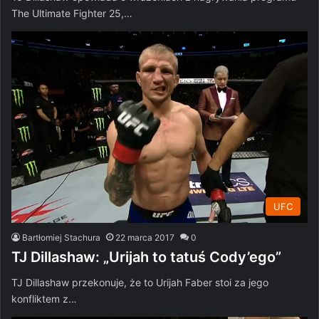
The Ultimate Fighter 25,…
UFC
Bartłomiej Stachura
22 marca 2017
0
TJ Dillashaw: „Urijah to tatuś Cody’ego”
TJ Dillashaw przekonuje, że to Urijah Faber stoi za jego
konfliktem z…