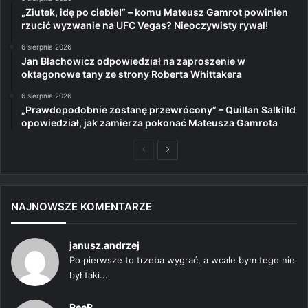
„Ziutek, idę po ciebie!” – komu Mateusz Gamrot powinien
rzucić wyzwanie na UFC Vegas? Nieoczywisty rywal!
6 sierpnia 2026
Jan Błachowicz odpowiedział na zaproszenie w
oktagonowe tany ze strony Roberta Whittakera
6 sierpnia 2026
„Prawdopodobnie zostanę przewrócony” – Quillan Salkilld
opowiedział, jak zamierza pokonać Mateusza Gamrota
Poprzednia
Następna
strona
strona
NAJNOWSZE KOMENTARZE
janusz.andrzej
Po pierwsze to trzeba wygrać, a wcale bym tego nie
był taki...
PeeR