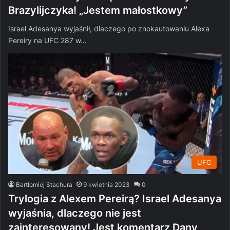
Brazylijczyka! „Jestem małostkowy”
Israel Adesanya wyjaśnił, dlaczego po znokautowaniu Alexa
Pereiry na UFC 287 w…
UFC
Bartłomiej Stachura
9 kwietnia 2023
0
Trylogia z Alexem Pereirą? Israel Adesanya
wyjaśnia, dlaczego nie jest
zainteresowany! Jest komentarz Dany