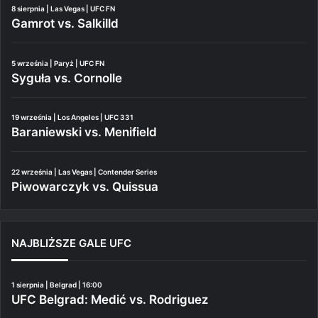
8 sierpnia | Las Vegas | UFC FN
Gamrot vs. Salkilld
5 września | Paryż | UFC FN
Syguła vs. Cornolle
19 września | Los Angeles | UFC 331
Baraniewski vs. Menifield
22 września | Las Vegas | Contender Series
Piwowarczyk vs. Quissua
NAJBLIŻSZE GALE UFC
1 sierpnia | Belgrad | 16:00
UFC Belgrad: Medić vs. Rodriguez