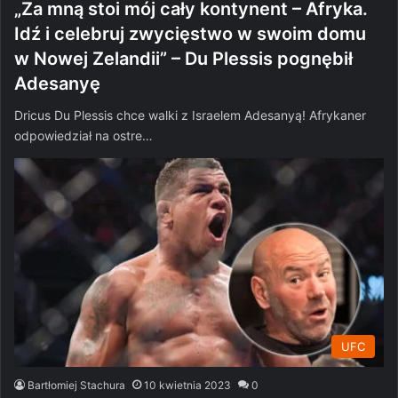
„Za mną stoi mój cały kontynent – Afryka.
Idź i celebruj zwycięstwo w swoim domu
w Nowej Zelandii” – Du Plessis pognębił
Adesanyę
Dricus Du Plessis chce walki z Israelem Adesanyą! Afrykaner
odpowiedział na ostre…
UFC
Bartłomiej Stachura
10 kwietnia 2023
0