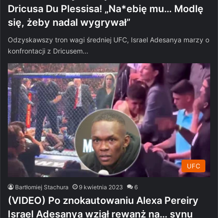
Dricusa Du Plessisa! „Na*ebię mu… Modlę
się, żeby nadal wygrywał”
Odzyskawszy tron wagi średniej UFC, Israel Adesanya marzy o
konfrontacji z Dricusem…
UFC
Bartłomiej Stachura
9 kwietnia 2023
6
(VIDEO) Po znokautowaniu Alexa Pereiry
Israel Adesanya wziął rewanż na… synu