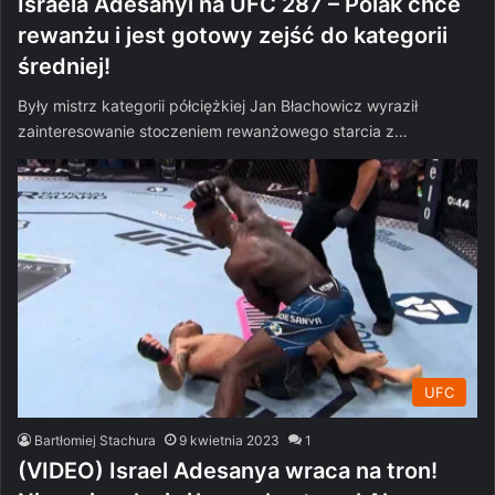
Israela Adesanyi na UFC 287 – Polak chce
rewanżu i jest gotowy zejść do kategorii
średniej!
Były mistrz kategorii półciężkiej Jan Błachowicz wyraził
zainteresowanie stoczeniem rewanżowego starcia z…
UFC
Bartłomiej Stachura
9 kwietnia 2023
1
(VIDEO) Israel Adesanya wraca na tron!