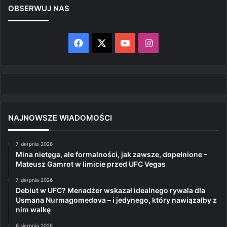
OBSERWUJ NAS
Facebook
X
YouTube
Instagram
NAJNOWSZE WIADOMOŚCI
7 sierpnia 2026
Mina nietęga, ale formalności, jak zawsze, dopełnione –
Mateusz Gamrot w limicie przed UFC Vegas
7 sierpnia 2026
Debiut w UFC? Menadżer wskazał idealnego rywala dla
Usmana Nurmagomedova – i jedynego, który nawiązałby z
nim walkę
6 sierpnia 2026