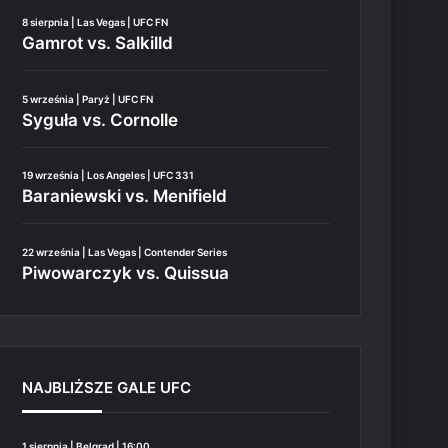
8 sierpnia | Las Vegas | UFC FN
Gamrot vs. Salkilld
5 września | Paryż | UFC FN
Syguła vs. Cornolle
19 września | Los Angeles | UFC 331
Baraniewski vs. Menifield
22 września | Las Vegas | Contender Series
Piwowarczyk vs. Quissua
NAJBLIŻSZE GALE UFC
1 sierpnia | Belgrad | 16:00