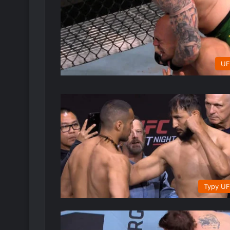
UF
Typy U