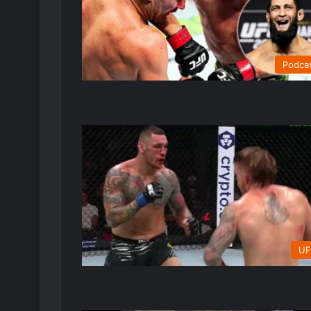
Podca
UF