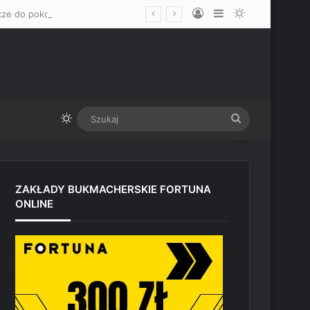
Log In
Sidebar
Switch skin
„Mam nadzieję, że okaże się mężczyzną” – Mateusz Gamrot wskazał dwa klucze do pokonania Quillana Salkillda na UFC Vegas
Switch skin
Szukaj
ZAKŁADY BUKMACHERSKIE FORTUNA
ONLINE