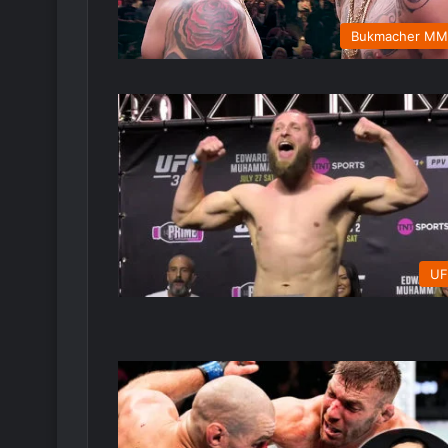
Bukmacher M
UF