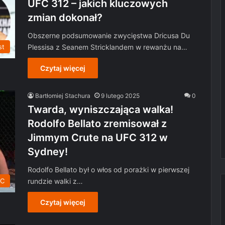
UFC 312 – jakich kluczowych
zmian dokonał?
Obszerne podsumowanie zwycięstwa Dricusa Du
Plessisa z Seanem Stricklandem w rewanżu na…
st
Czytaj więcej
Bartłomiej Stachura
9 lutego 2025
0
Twarda, wyniszczająca walka!
Rodolfo Bellato zremisował z
Jimmym Crute na UFC 312 w
Sydney!
Rodolfo Bellato był o włos od porażki w pierwszej
rundzie walki z…
C
Czytaj więcej