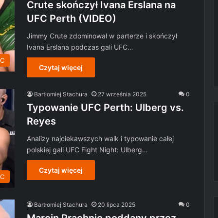
Crute skończył Ivana Erslana na
UFC Perth (VIDEO)
Jimmy Crute zdominował w parterze i skończył
Ivana Erslana podczas gali UFC…
C
Czytaj więcej
Bartłomiej Stachura
27 września 2025
0
Typowanie UFC Perth: Ulberg vs.
Reyes
Analizy najciekawszych walk i typowanie całej
polskiej gali UFC Fight Night: Ulberg…
Czytaj więcej
FC
Bartłomiej Stachura
20 lipca 2025
0