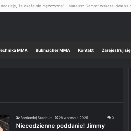
Technika MMA
Bukmacher MMA
Kontakt
Zarejestruj się
Bartłomiej Stachura
28 września 2025
0
Niecodzienne poddanie! Jimmy