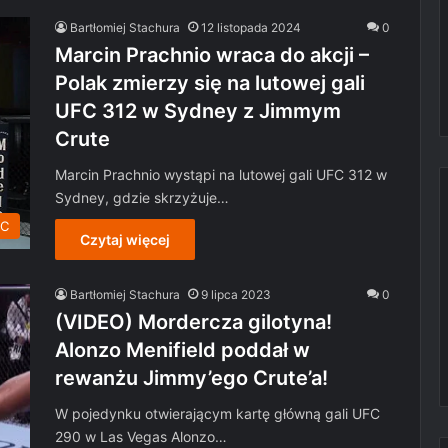
Bartłomiej Stachura
12 listopada 2024
0
Marcin Prachnio wraca do akcji –
Polak zmierzy się na lutowej gali
UFC 312 w Sydney z Jimmym
Crute
Marcin Prachnio wystąpi na lutowej gali UFC 312 w
Sydney, gdzie skrzyżuje…
C
Czytaj więcej
Bartłomiej Stachura
9 lipca 2023
0
(VIDEO) Mordercza gilotyna!
Alonzo Menifield poddał w
rewanżu Jimmy’ego Crute’a!
W pojedynku otwierającym kartę główną gali UFC
290 w Las Vegas Alonzo…