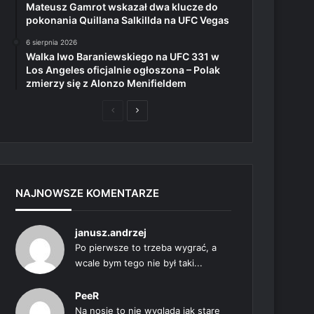
Mateusz Gamrot wskazał dwa klucze do
pokonania Quillana Salkillda na UFC Vegas
6 sierpnia 2026
Walka Iwo Baraniewskiego na UFC 331 w
Los Angeles oficjalnie ogłoszona – Polak
zmierzy się z Alonzo Menifieldem
Poprzednia
Następna
strona
strona
NAJNOWSZE KOMENTARZE
janusz.andrzej
Po pierwsze to trzeba wygrać, a
wcale bym tego nie był taki...
PeeR
Na nosie to nie wygląda jak stare