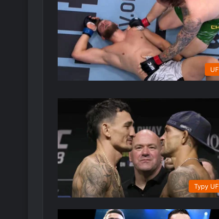
UF
Typy U