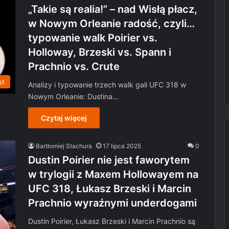
„Takie są realia!” – nad Wisłą płacz,
w Nowym Orleanie radość, czyli…
typowanie walk Poirier vs.
Holloway, Brzeski vs. Spann i
Prachnio vs. Crute
st
Analizy i typowanie trzech walk gali UFC 318 w
Nowym Orleanie: Dustina…
Czytaj więcej
Bartłomiej Stachura
17 lipca 2025
0
Dustin Poirier nie jest faworytem
w trylogii z Maxem Hollowayem na
UFC 318, Łukasz Brzeski i Marcin
Prachnio wyraźnymi underdogami
Dustin Poirier, Łukasz Brzeski i Marcin Prachnio są