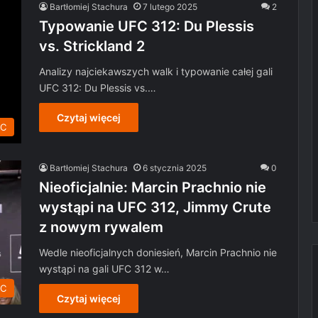
Bartłomiej Stachura
7 lutego 2025
2
Typowanie UFC 312: Du Plessis
vs. Strickland 2
Analizy najciekawszych walk i typowanie całej gali
UFC 312: Du Plessis vs.…
Czytaj więcej
FC
Bartłomiej Stachura
6 stycznia 2025
0
Nieoficjalnie: Marcin Prachnio nie
wystąpi na UFC 312, Jimmy Crute
z nowym rywalem
Wedle nieoficjalnych doniesień, Marcin Prachnio nie
wystąpi na gali UFC 312 w…
C
Czytaj więcej