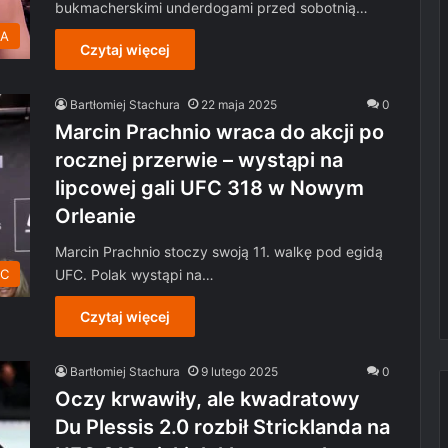
bukmacherskimi underdogami przed sobotnią…
MA
Czytaj więcej
Bartłomiej Stachura
22 maja 2025
0
Marcin Prachnio wraca do akcji po
rocznej przerwie – wystąpi na
lipcowej gali UFC 318 w Nowym
Orleanie
Marcin Prachnio stoczy swoją 11. walkę pod egidą
UFC. Polak wystąpi na…
C
Czytaj więcej
Bartłomiej Stachura
9 lutego 2025
0
Oczy krwawiły, ale kwadratowy
Du Plessis 2.0 rozbił Stricklanda na