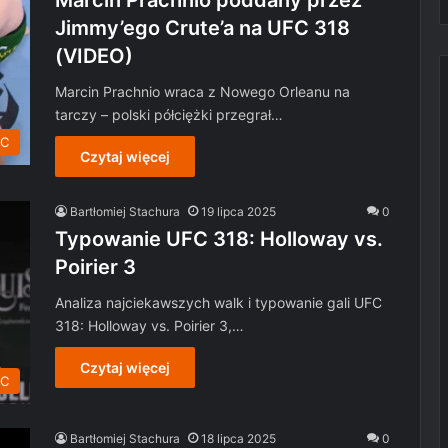
Marcin Prachnio poddany przez
Jimmy’ego Crute’a na UFC 318
(VIDEO)
Marcin Prachnio wraca z Nowego Orleanu na
tarczy – polski półciężki przegrał…
C
Czytaj więcej
Bartłomiej Stachura
19 lipca 2025
0
Typowanie UFC 318: Holloway vs.
Poirier 3
Analiza najciekawszych walk i typowanie gali UFC
318: Holloway vs. Poirier 3,…
Czytaj więcej
FC
Bartłomiej Stachura
18 lipca 2025
0