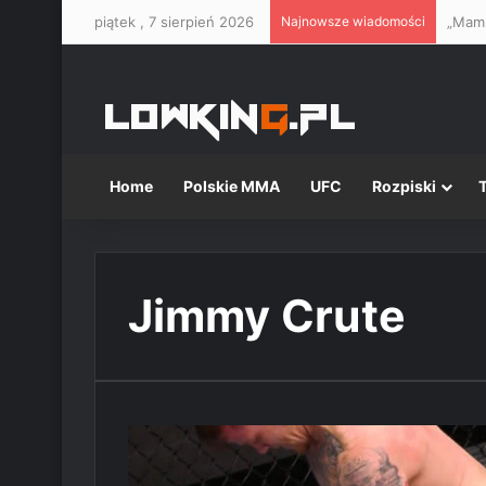
piątek , 7 sierpień 2026
Najnowsze wiadomości
Home
Polskie MMA
UFC
Rozpiski
Jimmy Crute