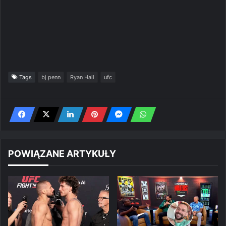
Tags
bj penn
Ryan Hall
ufc
POWIĄZANE ARTYKUŁY