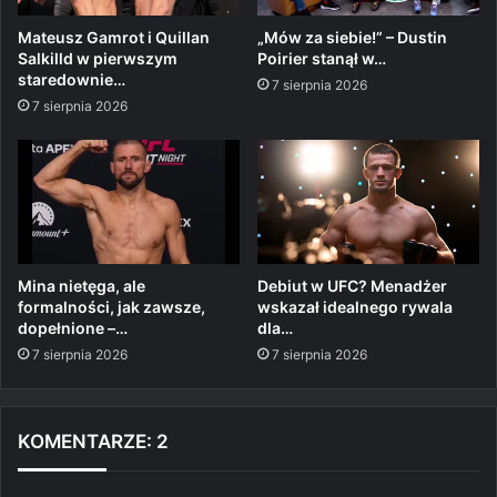
Mateusz Gamrot i Quillan
„Mów za siebie!” – Dustin
Salkilld w pierwszym
Poirier stanął w…
staredownie…
7 sierpnia 2026
7 sierpnia 2026
Mina nietęga, ale
Debiut w UFC? Menadżer
formalności, jak zawsze,
wskazał idealnego rywala
dopełnione –…
dla…
7 sierpnia 2026
7 sierpnia 2026
KOMENTARZE: 2