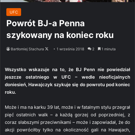
UFC
Powrót BJ-a Penna
szykowany na koniec roku
Follow
Bartłomiej Stachura
1 września 2018
2
1 minuta
on
X
Wszystko wskazuje na to, że BJ Penn nie powiedział
jeszcze ostatniego w UFC – wedle nieoficjalnych
doniesień, Hawajczyk szykuje się do powrotu pod koniec
roku.
Może i ma na karku 39 lat, może i w fatalnym stylu przegrał
pięć ostatnich walk – a każdą gorzej od poprzedniej, z
coraz słabszymi przeciwnikami – może i zapowiadał, że do
akcji powróciłby tylko na okoliczność gali na Hawajach,