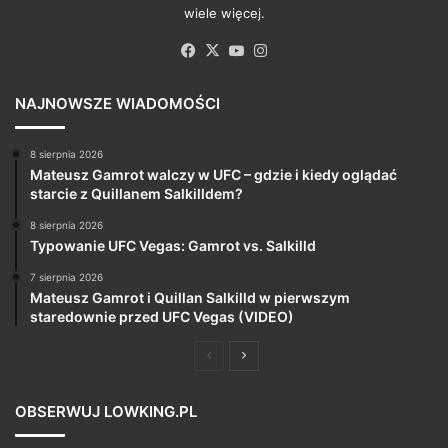
wiele więcej.
Facebook
X
YouTube
Instagram
NAJNOWSZE WIADOMOŚCI
8 sierpnia 2026
Mateusz Gamrot walczy w UFC – gdzie i kiedy oglądać
starcie z Quillanem Salkilldem?
8 sierpnia 2026
Typowanie UFC Vegas: Gamrot vs. Salkilld
7 sierpnia 2026
Mateusz Gamrot i Quillan Salkilld w pierwszym
staredownie przed UFC Vegas (VIDEO)
Poprzednia
Następna
strona
strona
OBSERWUJ LOWKING.PL