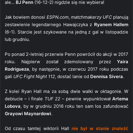
ale…
BJ Penn
(16-12-2) nigdzie się nie wybiera!
Jak bowiem donosi
ESPN.com
,
matchmakerzy UFC
planują
zestawienie legendarnego Hawajczyka z
Ryanem Hallem
(6-1). Starcie jest szykowane na jedną z gal w listopadzie
lub grudniu.
Po ponad 2-letniej przerwie Penn powrócił do akcji w 2017
roku. Najpierw został zdemolowany przez
Yaira
Rodrigueza
, by następnie, w czerwcu 2017 roku podczas
gali
UFC Fight Night 112
, dostać lanie od
Dennisa Sivera
.
Z kolei Ryan Hall ma za sobą dwie walki w oktagonie. W
debiucie – i finale
TUF 22
– pewnie wypunktował
Artema
Lobova
, by w grudniu 2016 roku ten sam los zafundować
Grayowi Maynardowi
.
Od czasu tamtej wiktorii Hall
nie był w stanie znaleźć