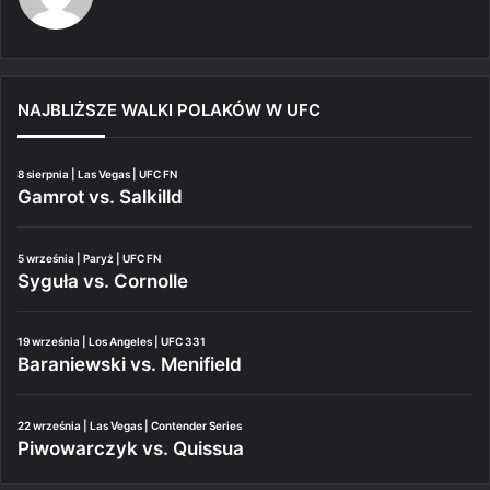
NAJBLIŻSZE WALKI POLAKÓW W UFC
8 sierpnia | Las Vegas | UFC FN
Gamrot vs. Salkilld
5 września | Paryż | UFC FN
Syguła vs. Cornolle
19 września | Los Angeles | UFC 331
Baraniewski vs. Menifield
22 września | Las Vegas | Contender Series
Piwowarczyk vs. Quissua