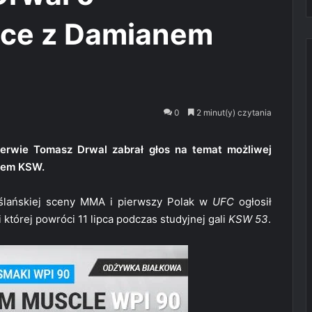
lce z Damianem
0
2 minut(y) czytania
zerwie Tomasz Drwal zabrał głos na temat możliwej
rem KSW.
iślańskiej sceny MMA i pierwszy Polak w
UFC
ogłosił
ki której powróci 11 lipca podczas studyjnej gali
KSW 53
.