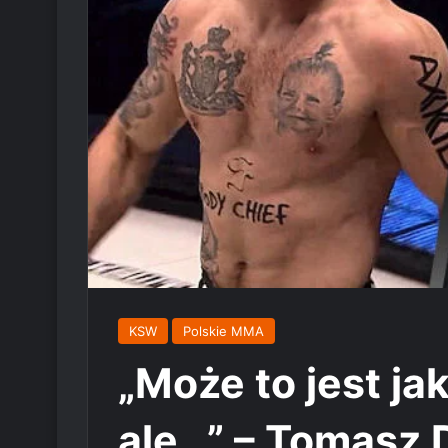
KSW
Polskie MMA
„Może to jest ja
ale…” – Tomasz 