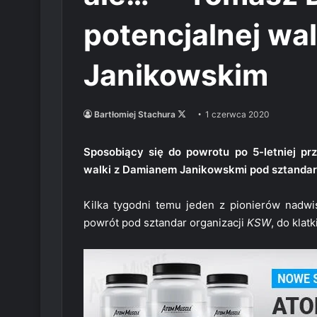
potencjalnej wa
Janikowskim
Follow
Bartłomiej Stachura
1 czerwca 2020
on
X
Sposobiący się do powrotu po 5-letniej pr
walki z Damianem Janikowskmi pod sztanda
Kilka tygodni temu jeden z pionierów nadw
powrót pod sztandar organizacji
KSW
, do klat