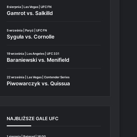
8 sierpnia | Las Vegas | UFC FN
Gamrot vs. Salkilld
5 września | Paryż | UFC FN
Syguła vs. Cornolle
19 września | Los Angeles | UFC 331
Baraniewski vs. Menifield
22 września | Las Vegas | Contender Series
Piwowarczyk vs. Quissua
NAJBLIŻSZE GALE UFC
1 sierpnia | Belgrad | 16:00