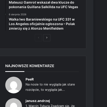
Mateusz Gamrot wskazał dwa klucze do
pokonania Quillana Salkillda na UFC Vegas
6 sierpnia 2026
Walka Iwo Baraniewskiego na UFC 331 w
Los Angeles oficjalnie ogłoszona – Polak
zmierzy się z Alonzo Menifieldem
Poprzednia
Następna
strona
strona
NAJNOWSZE KOMENTARZE
PeeR
Na nosie to nie wygląda jak stare
rozcięcie, to wygląda jak...
janusz.andrzej
1. Marcin Tybura Zgadzam się, że