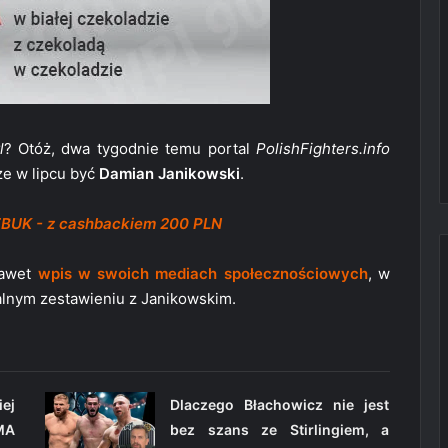
l
? Otóż, dwa tygodnie temu portal
PolishFighters.info
e w lipcu być
Damian Janikowski
.
ZBUK - z cashbackiem 200 PLN
nawet
wpis w swoich mediach społecznościowych
, w
jalnym zestawieniu z Janikowskim.
ej
Dlaczego Błachowicz nie jest
MA
bez szans ze Stirlingiem, a