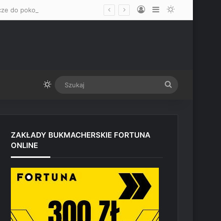
Log In
Sidebar
Switch skin
„Mam nadzieję, że okaże się mężczyzną” – Mateusz Gamrot wskazał dwa klucze do pokonania Quillana Salkillda na UFC Vegas
Switch skin
Szukaj
ZAKŁADY BUKMACHERSKIE FORTUNA
ONLINE