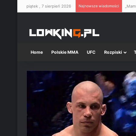
piątek , 7 sierpień 2026
Najnowsze wiadomości
Home
Polskie MMA
UFC
Rozpiski