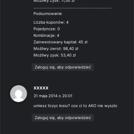
Możliwy Zysk: 11,50 zł
……………………………………………………………..
Podsumowanie
Liczba kuponów: 4
Pojedyncze: 0
Kombinacje: 4
Zainwestowany kapitał: 45 zł
Możliwy zwrot: 98,40 zł
Możliwy zysk: 53,40 zł
Zaloguj się, aby odpowiedzieć
p
xxxxx
i
31 maja 2014 o 20:01
s
umiesz liczyc łosiu? cos ci to AKO nie wyszlo
z
e
Zaloguj się, aby odpowiedzieć
: