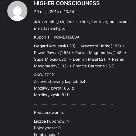
p
HIGHER CONSCIOUNESS
i
29 maja 2014 o 13:34
s
Jako że chcę się jeszcze liczyć w lidze, puszczam
z
małą tasiemkę ;d
e
:
Kupon 1 – KOMBINACJA
Gegard Mousasi(1.33) + Krzysztof Jotko(1.83) +
Paweł Pawlak(1.53) + Ruslan Magomedov(1.48) +
Stipe Miocic(1.20) + Demian Maia(1.21) + Rashid
Magomedov(1.32) + Francis Carmont(1.63)
AKO: 17.22
Zainwestowany kapitał: 5zł
Możliwy zwrot: 86.1zł
Możliwy zysk: 81.1zł
……………………………………………………………..
Podsumowanie:
Liczba kuponów: 1
Pojedyncze: 0
Kombinacje: 1