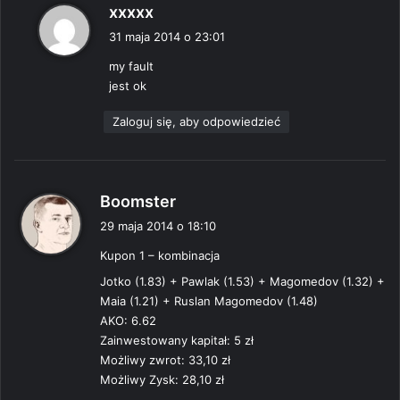
p
xxxxx
i
31 maja 2014 o 23:01
s
my fault
z
jest ok
e
:
Zaloguj się, aby odpowiedzieć
p
Boomster
i
29 maja 2014 o 18:10
s
Kupon 1 – kombinacja
z
e
Jotko (1.83) + Pawlak (1.53) + Magomedov (1.32) +
:
Maia (1.21) + Ruslan Magomedov (1.48)
AKO: 6.62
Zainwestowany kapitał: 5 zł
Możliwy zwrot: 33,10 zł
Możliwy Zysk: 28,10 zł