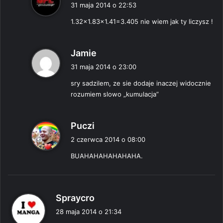
i
31 maja 2014 o 22:53
s
1.32×1.83×1.41=3.405 nie wiem jak ty liczysz !
z
e
:
p
Jamie
i
31 maja 2014 o 23:00
s
sry sadzilem, ze sie dodaje inaczej widocznie
z
rozumiem slowo „kumulacja”
e
:
p
Puczi
i
2 czerwca 2014 o 08:00
s
BUAHAHAHAHAHAHA.
z
e
:
p
Spraycro
i
28 maja 2014 o 21:34
s