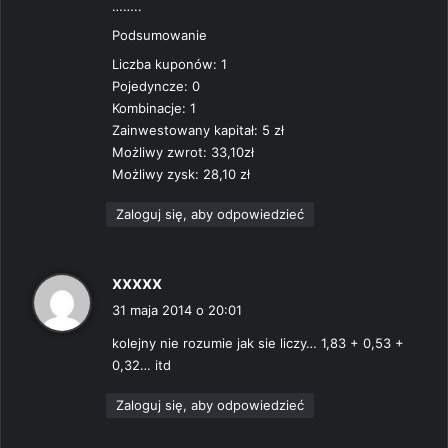
……..
Podsumowanie
Liczba kuponów: 1
Pojedyncze: 0
Kombinacje: 1
Zainwestowany kapitał: 5 zł
Możliwy zwrot: 33,10zł
Możliwy zysk: 28,10 zł
Zaloguj się, aby odpowiedzieć
p
xxxxx
i
31 maja 2014 o 20:01
s
kolejny nie rozumie jak sie liczy… 1,83 + 0,53 +
z
0,32… itd
e
:
Zaloguj się, aby odpowiedzieć