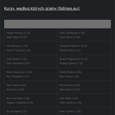
Kursy, według których gramy
(5dimes.eu)
:
UFC Berlin
UFC Brazil
Gegard Mousasi (1.33)
Fabio Maldonado (5.00)
Mark Munoz (3.50)
Stipe Miocic (1.20)
CB Dollaway (2.40)
Alexander Yakovlev (4.25)
Francis Carmont (1.63)
Demian Maia (1.21)
Luke Barnatt (1.53)
Rashid Magomedov (1.32)
Sean Strickland (2.65)
Rodrigo Damm (3.35)
Niklas Backstrom (3.05)
Robert Peralta (2.80)
Tom Niinimaki (1.41)
Rony Jason (1.38)
Drew Dober (2.05)
Kevin Souza (1.20)
Nick Hein (1.80)
Mark Eddiva (4.35)
Krzysztof Jotko (1.83)
Matt Hobar (2.85)
Magnus Cedenblad (2.00)
Pedro Munhoz (1.38)
Iuri Alcantara (1.27)
Elias Silverio (1.29)