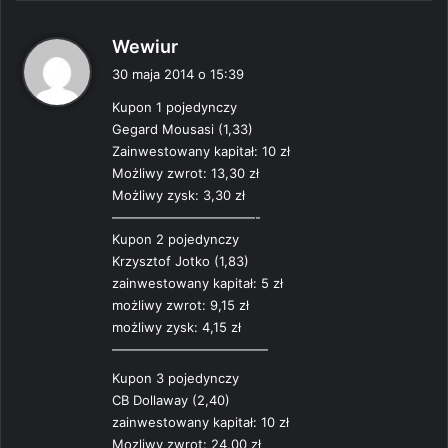
p
Wewiur
i
30 maja 2014 o 15:39
s
Kupon 1 pojedynczy
z
Gegard Mousasi (1,33)
e
Zainwestowany kapitał: 10 zł
:
Możliwy zwrot: 13,30 zł
Możliwy zysk: 3,30 zł
———————————-
Kupon 2 pojedynczy
Krzysztof Jotko (1,83)
zainwestowany kapitał: 5 zł
możliwy zwrot: 9,15 zł
możliwy zysk: 4,15 zł
————————————
Kupon 3 pojedynczy
CB Dollaway (2,40)
zainwestowany kapitał: 10 zł
Mozliwy zwrot: 24,00 zł