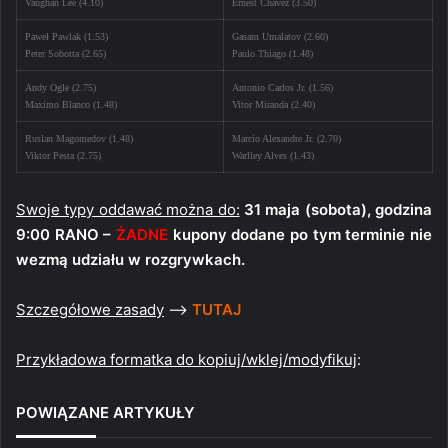
Vaughan Lee (4.10)
Ernest Chavez (3.50)
Paweł Pawlak (1.53)
Gasam Umalatov (2.60)
Peter Sobotta (2.65)
Paulo Thiago (1.48)
Andy Ogle (2.75)
Antonio Carlos Jr. (1.56)
Maximo Blanco (1.48)
Vitor Miranda (2.40)
Ruslan Magomedov (1.48)
Marcio Alexandre Jr. (2.70)
Viktor Pesta (2.75)
Warlley Alves (1.43)
Swoje typy oddawać można do:
31 maja (sobota), godzina
9:00 RANO –
ŻADNE
kupony dodane po tym terminie nie
wezmą udziału w rozgrywkach.
Szczegółowe zasady
–>
TUTAJ
Przykładowa formatka do kopiuj/wklej/modyfikuj
:
POWIĄZANE ARTYKUŁY