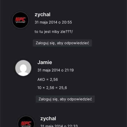
p
zychal
i
31 maja 2014 o 20:55
s
to tu jest niby zle???/
z
e
Zaloguj się, aby odpowiedzieć
:
p
Jamie
i
31 maja 2014 o 21:19
s
AKO = 2,56
z
e
10 x 2,56 = 25,6
:
Zaloguj się, aby odpowiedzieć
p
zychal
i
31 maja 2014 o 22:33