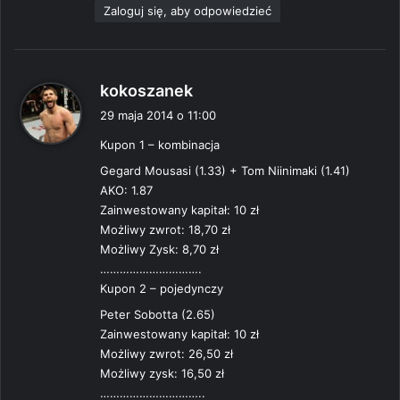
Zaloguj się, aby odpowiedzieć
p
kokoszanek
i
29 maja 2014 o 11:00
s
Kupon 1 – kombinacja
z
e
Gegard Mousasi (1.33) + Tom Niinimaki (1.41)
:
AKO: 1.87
Zainwestowany kapitał: 10 zł
Możliwy zwrot: 18,70 zł
Możliwy Zysk: 8,70 zł
………………………….
Kupon 2 – pojedynczy
Peter Sobotta (2.65)
Zainwestowany kapitał: 10 zł
Możliwy zwrot: 26,50 zł
Możliwy zysk: 16,50 zł
…………………………..