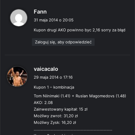
p
Fann
i
31 maja 2014 o 20:05
s
Kupon drugi AKO powinno byc 2,16 sorry za błąd
z
e
Zaloguj się, aby odpowiedzieć
:
p
vaicacalo
i
29 maja 2014 o 17:16
s
Kupon 1 – kombinacja
z
e
Tom Niinimaki (1.41) + Ruslan Magomedovs (1.48)
:
AKO: 2.08
Zainwestowany kapitał: 15 zł
Możliwy zwrot: 31,20 zł
Możliwy Zysk: 16,20 zł
……………………………………………………………..