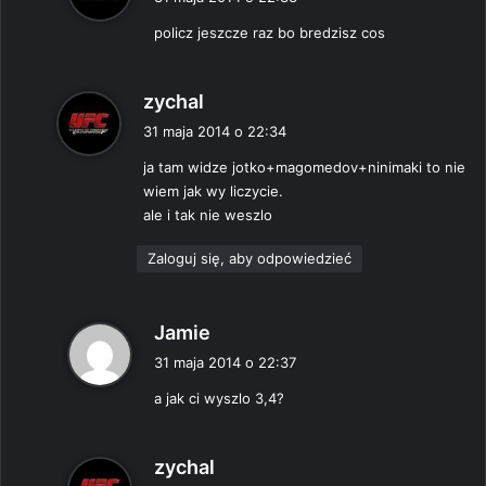
s
policz jeszcze raz bo bredzisz cos
z
e
:
p
zychal
i
31 maja 2014 o 22:34
s
ja tam widze jotko+magomedov+ninimaki to nie
z
wiem jak wy liczycie.
e
ale i tak nie weszlo
:
Zaloguj się, aby odpowiedzieć
p
Jamie
i
31 maja 2014 o 22:37
s
a jak ci wyszlo 3,4?
z
e
:
p
zychal