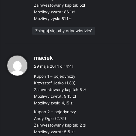
Zainwestowany kapitał: 5zł
Możliwy zwrot: 86.1zł
Możliwy zysk: 81.1zł
Zaloguj się, aby odpowiedzieć
p
maciek
i
29 maja 2014 o 14:41
s
Kupon 1 – pojedynczy
z
Krzysztof Jotko (1.83)
e
Zainwestowany kapitał: 5 zł
:
Możliwy zwrot: 9,15 zł
Możliwy zysk: 4,15 zł
Kupon 2 – pojedynczy
Andy Ogle (2.75)
Zainwestowany kapitał: 2 zł
Możliwy zwrot: 5,5 zł