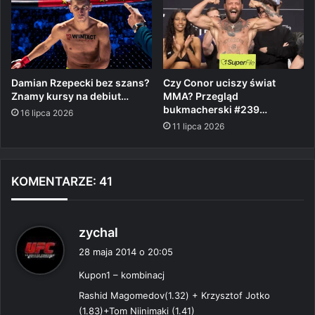
Damian Rzepecki bez szans?
Czy Conor uciszy świat
Znamy kursy na debiut…
MMA? Przegląd
bukmacherski #239…
16 lipca 2026
11 lipca 2026
KOMENTARZE: 41
p
zychal
i
28 maja 2014 o 20:05
s
Kupon1 – kombinacj
z
e
Rashid Magomedov(1.32) + Krzysztof Jotko
:
(1.83)+Tom Niinimaki (1.41)