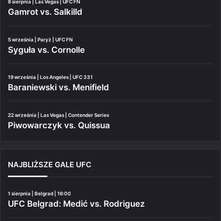
8 sierpnia | Las Vegas | UFC FN
Gamrot vs. Salkilld
5 września | Paryż | UFC FN
Syguła vs. Cornolle
19 września | Los Angeles | UFC 331
Baraniewski vs. Menifield
22 września | Las Vegas | Contender Series
Piwowarczyk vs. Quissua
NAJBLIŻSZE GALE UFC
1 sierpnia | Belgrad | 16:00
UFC Belgrad: Medić vs. Rodriguez