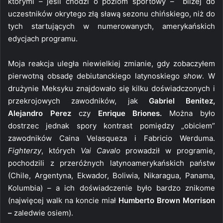
którymi – jeśli chodzi o poziom sportowy – bliżej do
uczestników okrytego złą sławą sezonu chińskiego, niż do
tych startujących w numerowanych, amerykańskich
edycjach programu.
Moja reakcja uległa niewielkiej zmianie, gdy zobaczyłem
pierwotną obsadę debiutanckiego latynoskiego
show
. W
drużynie Meksyku znajdowało się kilku doświadczonych i
przekrojowych zawodników, jak
Gabriel Benitez,
Alejandro Perez
czy
Enrique Briones.
Można było
dostrzec jednak spory kontrast pomiędzy „obiciem”
zawodników Caina Velasqueza i Fabricio Werduma.
Fighterzy
, których
Vai Cavalo
prowadził w programie,
pochodzili z przeróżnych latynoamerykańskich państw
(Chile, Argentyna, Ekwador, Boliwia, Nikaragua, Panama,
Kolumbia) – a ich doświadczenie było bardzo znikome
(najwięcej walk na koncie miał
Humberto Brown Morrison
–
zaledwie osiem).