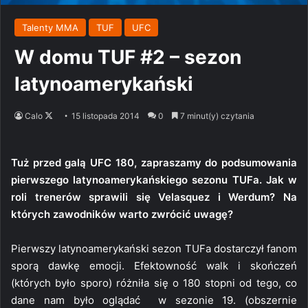
Talenty MMA
TUF
UFC
W domu TUF #2 – sezon
latynoamerykański
Follow
Calo
15 listopada 2014
0
7 minut(y) czytania
on
X
Tuż przed galą UFC 180, zapraszamy do podsumowania
pierwszego latynoamerykańskiego sezonu TUFa. Jak w
roli trenerów sprawili się Velasquez i Werdum? Na
których zawodników warto zwrócić uwagę?
Pierwszy latynoamerykański sezon TUFa dostarczył fanom
sporą dawkę emocji. Efektowność walk i skończeń
(których było sporo) różniła się o 180 stopni od tego, co
dane nam było oglądać w sezonie 19. (obszernie