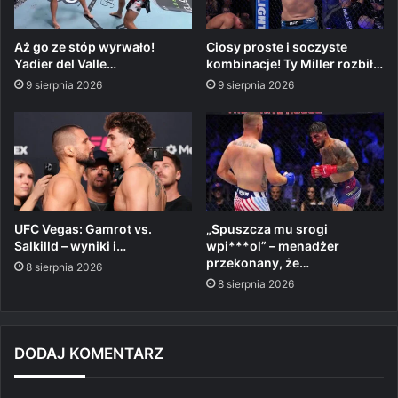
Aż go ze stóp wyrwało!
Ciosy proste i soczyste
Yadier del Valle…
kombinacje! Ty Miller rozbił…
9 sierpnia 2026
9 sierpnia 2026
UFC Vegas: Gamrot vs.
„Spuszcza mu srogi
Salkilld – wyniki i…
wpi***ol” – menadżer
przekonany, że…
8 sierpnia 2026
8 sierpnia 2026
DODAJ KOMENTARZ