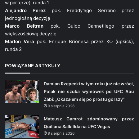
w parterze), runda 1
Alejandro Perez
pok. Freddy’ego Serrano przez
jednogłośną decyzję
Marco Beltran
pok. Guido Cannetiiego przez
większościową decyzję
Marlon Vera
pok. Enrique Brionesa przez KO (upkick),
runda 2
POWIĄZANE ARTYKUŁY
Damian Rzepecki w tym roku już nie wróci,
Polak nie szuka wymówek po UFC Abu
Zabi: „Okazałem się po prostu gorszy”
9 sierpnia 2026
Mateusz Gamrot zdominowany przez
Quillana Salkillda na UFC Vegas
9 sierpnia 2026