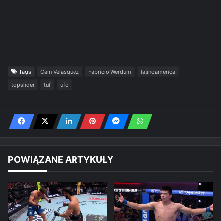
Tags
Cain Velasquez
Fabricio Werdum
latinoamerica
topslider
tuf
ufc
POWIĄZANE ARTYKUŁY