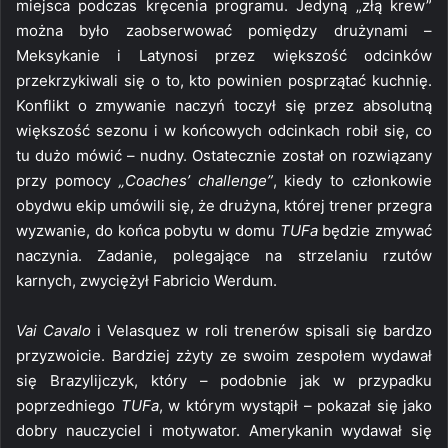
miejsca podczas kręcenia programu. Jedyną „złą krew”
można było zaobserwować pomiędzy drużynami –
Meksykanie i Latynosi przez większość odcinków
przekrzykiwali się o to, kto powinien posprzątać kuchnię.
Konflikt o zmywanie naczyń toczył się przez absolutną
większość sezonu i w końcowych odcinkach robił się, co
tu dużo mówić – nudny. Ostatecznie został on rozwiązany
przy pomocy
„Coaches’ challenge”
, kiedy to członkowie
obydwu ekip umówili się, że drużyna, której trener przegra
wyzwanie, do końca pobytu w domu
TUFa
będzie zmywać
naczynia. Zadanie, polegające na strzelaniu rzutów
karnych, zwyciężył Fabricio Werdum.
Vai Cavalo
i Velasquez w roli trenerów spisali się bardzo
przyzwoicie. Bardziej zżyty ze swoim zespołem wydawał
się Brazylijczyk, który – podobnie jak w przypadku
poprzedniego
TUFa
, w którym wystąpił – pokazał się jako
dobry nauczyciel i motywator. Amerykanin wydawał się