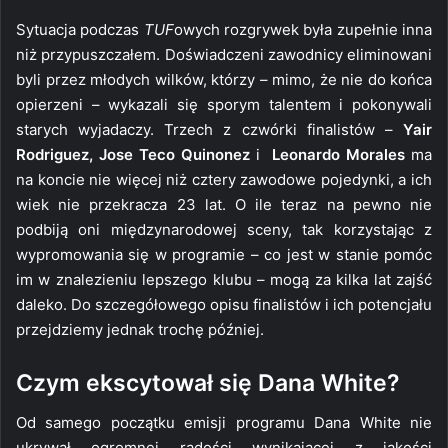
Sytuacja podczas
TUF
owych rozgrywek była zupełnie inna
niż przypuszczałem. Doświadczeni zawodnicy eliminowani
byli przez młodych wilków, którzy – mimo, że nie do końca
opierzeni – wykazali się sporym talentem i pokonywali
starych wyjadaczy. Trzech z czwórki finalistów –
Yair
Rodriguez, Jose Teco Quinonez
i
Leonardo Morales
ma
na koncie nie więcej niż cztery zawodowe pojedynki, a ich
wiek nie przekracza 23 lat. O ile teraz na pewno nie
podbiją oni międzynarodowej sceny, tak korzystając z
wypromowania się w programie – co jest w stanie pomóc
im w znalezieniu lepszego klubu – mogą za kilka lat zajść
daleko. Do szczegółowego opisu finalistów i ich potencjału
przejdziemy jednak trochę później.
Czym ekscytował się Dana White?
Od samego początku emisji programu Dana White nie
ukrywał ogromnej radości wynikającej z jakości