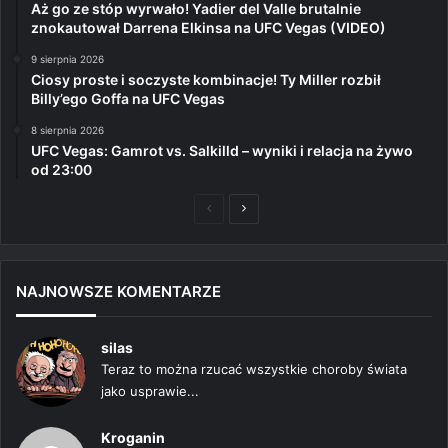
Aż go ze stóp wyrwało! Yadier del Valle brutalnie
znokautował Darrena Elkinsa na UFC Vegas (VIDEO)
9 sierpnia 2026
Ciosy proste i soczyste kombinacje! Ty Miller rozbił
Billy’ego Goffa na UFC Vegas
8 sierpnia 2026
UFC Vegas: Gamrot vs. Salkilld – wyniki i relacja na żywo
od 23:00
Poprzednia
Następna
strona
strona
NAJNOWSZE KOMENTARZE
silas
Teraz to można rzucać wszystkie choroby świata
jako usprawie...
Kroganin