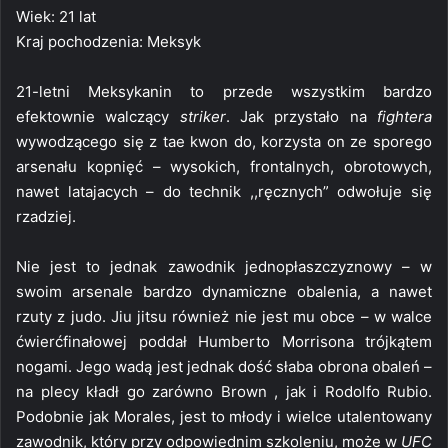
Wiek: 21 lat
Kraj pochodzenia: Meksyk
21-letni Meksykanin to przede wszystkim bardzo
efektownie walczący
striker
. Jak przystało na
fightera
wywodzącego się z tae kwon do, korzysta on ze sporego
arsenału kopnięć – wysokich, frontalnych, obrotowych,
nawet latajacych – do technik ,,ręcznych” odwołuje się
rzadziej.
Nie jest to jednak zawodnik jednopłaszczyznowy – w
swoim arsenale bardzo dynamiczne obalenia, a nawet
rzuty z judo. Jiu jitsu również nie jest mu obce – w walce
ćwierćfinałowej poddał Humberto Morrisona trójkątem
nogami. Jego wadą jest jednak dość słaba obrona obaleń –
na plecy kładł go zarówno Brown , jak i Rodolfo Rubio.
Podobnie jak Morales, jest to młody i wielce utalentowany
zawodnik, który przy odpowiednim szkoleniu, może w
UFC