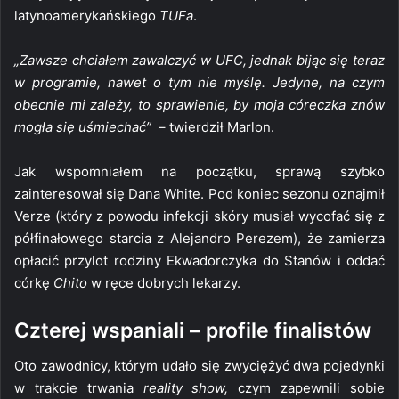
latynoamerykańskiego
TUFa
.
„Zawsze chciałem zawalczyć w UFC, jednak bijąc się teraz
w programie, nawet o tym nie myślę. Jedyne, na czym
obecnie mi zależy, to sprawienie, by moja córeczka znów
mogła się uśmiechać”
– twierdził Marlon.
Jak wspomniałem na początku, sprawą szybko
zainteresował się Dana White. Pod koniec sezonu oznajmił
Verze (który z powodu infekcji skóry musiał wycofać się z
półfinałowego starcia z Alejandro Perezem), że zamierza
opłacić przylot rodziny Ekwadorczyka do Stanów i oddać
córkę
Chito
w ręce dobrych lekarzy.
Czterej wspaniali – profile finalistów
Oto zawodnicy, którym udało się zwyciężyć dwa pojedynki
w trakcie trwania
reality show,
czym zapewnili sobie