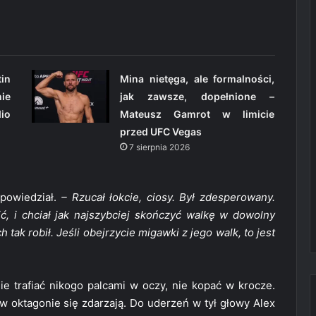
in
Mina nietęga, ale formalności,
ie
jak zawsze, dopełnione –
io
Mateusz Gamrot w limicie
przed UFC Vegas
7 sierpnia 2026
powiedział.
– Rzucał łokcie, ciosy. Był zdesperowany.
fić, i chciał jak najszybciej skończyć walkę w dowolny
tak robił. Jeśli obejrzycie migawki z jego walk, to jest
nie trafiać nikogo palcami w oczy, nie kopać w krocze.
 w oktagonie się zdarzają. Do uderzeń w tył głowy Alex