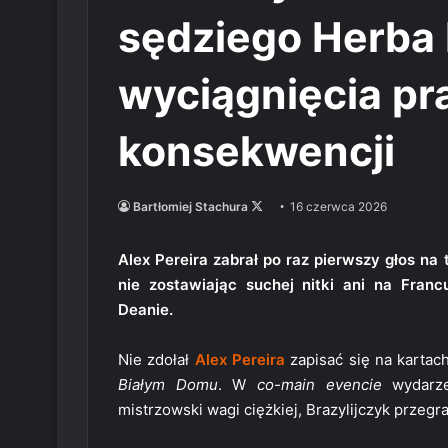
sędziego Herba
wyciągnięcia p
konsekwencji
Follow
Bartłomiej Stachura
16 czerwca 2026
on
X
Alex Pereira zabrał po raz pierwszy głos n
nie zostawiając suchej nitki ani na Franc
Deanie.
Nie zdołał
Alex Pereira
zapisać się na kartach
Białym Domu
. W
co-main evencie
wydarze
mistrzowski wagi ciężkiej, Brazylijczyk przegr