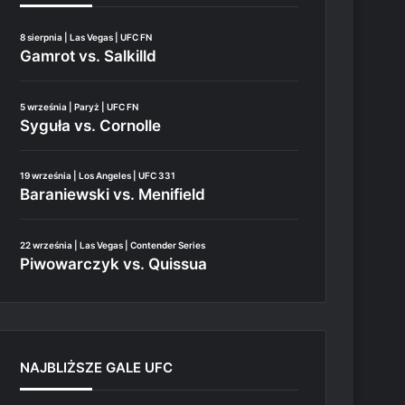
8 sierpnia | Las Vegas | UFC FN
Gamrot vs. Salkilld
5 września | Paryż | UFC FN
Syguła vs. Cornolle
19 września | Los Angeles | UFC 331
Baraniewski vs. Menifield
22 września | Las Vegas | Contender Series
Piwowarczyk vs. Quissua
NAJBLIŻSZE GALE UFC