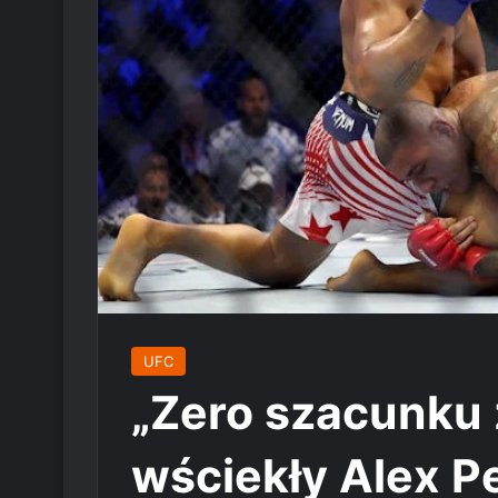
UFC
„Zero szacunku z
wściekły Alex P