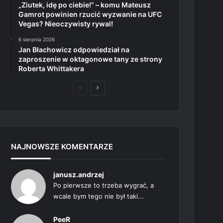
„Ziutek, idę po ciebie!” – komu Mateusz
Gamrot powinien rzucić wyzwanie na UFC
Vegas? Nieoczywisty rywal!
6 sierpnia 2026
Jan Błachowicz odpowiedział na
zaproszenie w oktagonowe tany ze strony
Roberta Whittakera
Poprzednia
Następna
strona
strona
NAJNOWSZE KOMENTARZE
janusz.andrzej
Po pierwsze to trzeba wygrać, a
wcale bym tego nie był taki...
PeeR