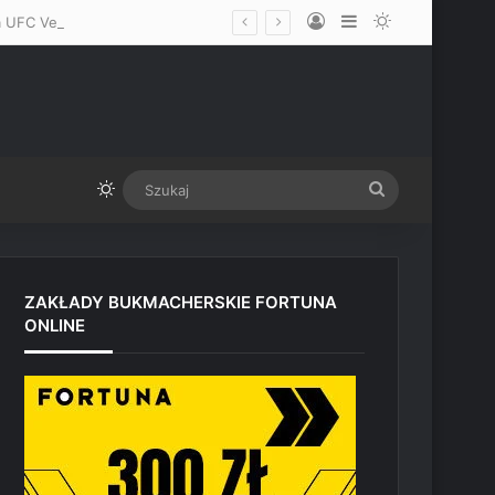
Log In
Sidebar
Switch skin
„Ziutek, idę po ciebie!” – komu Mateusz Gamrot powinien rzucić wyzwanie na UFC Vegas? Nieoczywisty rywal!
Switch skin
Szukaj
ZAKŁADY BUKMACHERSKIE FORTUNA
ONLINE