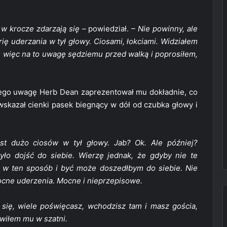
 w krocze zdarzają się –
powiedział.
– Nie powinny, ale
rię uderzania w tył głowy. Ciosami, łokciami. Widziałem
m więc na to uwagę sędziemu przed walką i poprosiłem,
 jego uwagę Herb Dean zaprezentował mu dokładnie, co
 wskazał cienki pasek biegnący w dół od czubka głowy i
st dużo ciosów w tył głowy. Jab? Ok. Ale później?
ło dojść do siebie. Wierzę jednak, że gdyby nie te
o w ten sposób i być może doszedłbym do siebie. Nie
ocne uderzenia. Mocne i nieprzepisowe.
 się, wiele poświęcasz, wchodzisz tam i masz gościa,
ówiłem mu w szatni.