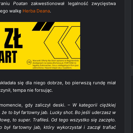
raniu
Poatan
zakwestionował legalność zwycięstwa
ącego walkę
Herba Deana
.
 układała się dla niego dobrze, bo pierwszą rundę miał
zynił, tempa nie forsując.
momencie, gdy zaliczył deski.
– W kategorii ciężkiej
że to był fartowny jab. Lucky shot. Bo jeśli uderzasz w
owę, to super. Trafiłeś. Od tego wszystko się zaczęło.
 był fartowny jab, który wykorzystał i zaczął trafiać