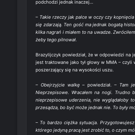
podchodzi jednak inaczej…
– Takie rzeczy jak palce w oczy czy kopnięcia
się zdarzają. Ten gość ma jednak bogatą histo
kilka nagrań i miałem to na uwadze. Zwróciłe
żeby tego pilnował.
Brazylijczyk powiedział, że w odpowiedzi na
jest traktowane jako tył głowy w MMA – czyli
poszerzający się na wysokości uszu.
– Obejrzyjcie walkę –
powiedział.
– Tam je
Nieprzepisowe. Wracałem na nogi. Trudno by
nieprzepisowe uderzenia, nie wyglądałoby t
przesądza, bo być może jednak nie. To były m
– To bardzo ciężka sytuacja. Przygotowujesz
którego jedyną pracą jest zrobić to, o czym m