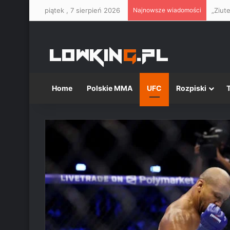
piątek , 7 sierpień 2026
Najnowsze wiadomości
Home
Polskie MMA
UFC
Rozpiski