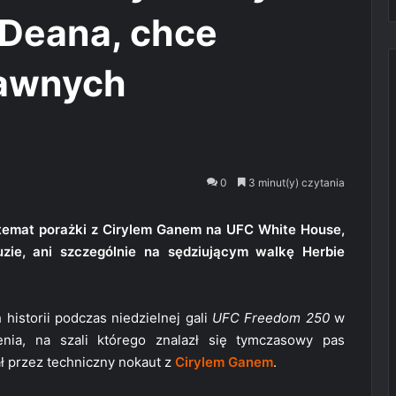
 Deana, chce
rawnych
0
3 minut(y) czytania
a temat porażki z Cirylem Ganem na UFC White House,
uzie, ani szczególnie na sędziującym walkę Herbie
 historii podczas niedzielnej gali
UFC Freedom 250
w
nia, na szali którego znalazł się tymczasowy pas
ał przez techniczny nokaut z
Cirylem Ganem
.