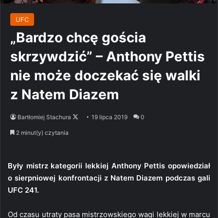
UFC
„Bardzo chcę gościa
skrzywdzić” – Anthony Pettis
nie może doczekać się walki
z Natem Diazem
Follow
Bartłomiej Stachura
19 lipca 2019
0
on
2 minut(y) czytania
X
Były mistrz kategorii lekkiej Anthony Pettis opowiedział
o sierpniowej konfrontacji z Natem Diazem podczas gali
UFC 241.
Od czasu utraty pasa mistrzowskiego wagi lekkiej w marcu