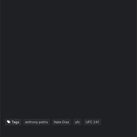
Tags
anthony pettis
Nate Diaz
ufc
UFC 241