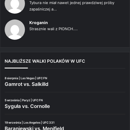
Tybura nie miał nawet jednej prawdziwej próby
zapaśniczej a...
Kroganin
Strasznie wali z PIONCH....
NAJBLIŻSZE WALKI POLAKÓW W UFC
8 sierpnia | Las Vegas | UFC FN
Gamrot vs. Salkilld
5 września | Paryż | UFC FN
Syguła vs. Cornolle
19 września | Los Angeles | UFC 331
Baraniewski vs. Menifield