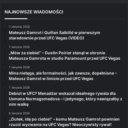
NAJNOWSZE WIADOMOŚCI
7 sierpnia 2026
Mateusz Gamrot i Quillan Salkilld w pierwszym
staredownie przed UFC Vegas (VIDEO)
7 sierpnia 2026
„Mów za siebie!” – Dustin Poirier stanął w obronie
Mateusza Gamrota w studio Paramount przed UFC Vegas
7 sierpnia 2026
Mina nietęga, ale formalności, jak zawsze, dopełnione –
Mateusz Gamrot w limicie przed UFC Vegas
7 sierpnia 2026
Debiut w UFC? Menadżer wskazał idealnego rywala dla
Usmana Nurmagomedova – i jedynego, który nawiązałby z
nim walkę
6 sierpnia 2026
„Ziutek, idę po ciebie!” – komu Mateusz Gamrot powinien
rzucić wyzwanie na UFC Vegas? Nieoczywisty rywal!