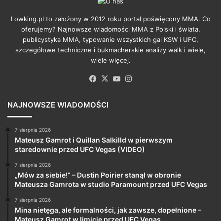
Lowking.pl to założony w 2012 roku portal poświęcony MMA. Co
oferujemy? Najnowsze wiadomości MMA z Polski i świata,
publicystyka MMA, typowanie wszystkich gal KSW i UFC,
szczegółowe techniczne i bukmacherskie analizy walk i wiele,
wiele więcej.
Facebook
X
YouTube
Instagram
NAJNOWSZE WIADOMOŚCI
7 sierpnia 2026
Mateusz Gamrot i Quillan Salkilld w pierwszym
staredownie przed UFC Vegas (VIDEO)
7 sierpnia 2026
„Mów za siebie!” – Dustin Poirier stanął w obronie
Mateusza Gamrota w studio Paramount przed UFC Vegas
7 sierpnia 2026
Mina nietęga, ale formalności, jak zawsze, dopełnione –
Mateusz Gamrot w limicie przed UFC Vegas