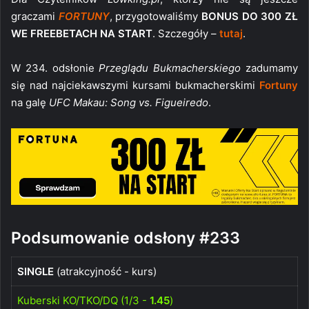
graczami
FORTUNY
, przygotowaliśmy
BONUS DO 300 ZŁ
WE FREEBETACH NA START
. Szczegóły –
tutaj
.
W 234. odsłonie
Przeglądu Bukmacherskiego
zadumamy
się nad najciekawszymi kursami bukmacherskimi
Fortuny
na galę
UFC Makau: Song vs. Figueiredo
.
Podsumowanie odsłony #233
SINGLE
(atrakcyjność - kurs)
Kuberski KO/TKO/DQ (1/3 -
1.45
)