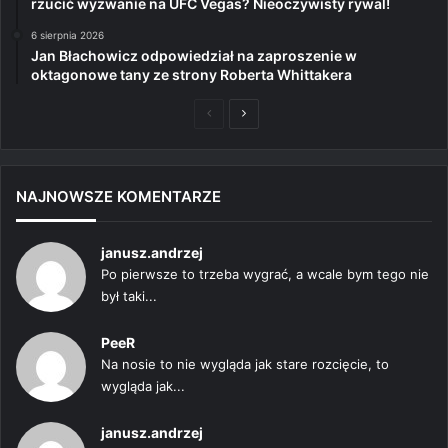
rzucić wyzwanie na UFC Vegas? Nieoczywisty rywal!
6 sierpnia 2026
Jan Błachowicz odpowiedział na zaproszenie w
oktagonowe tany ze strony Roberta Whittakera
Poprzednia
Następna
strona
strona
NAJNOWSZE KOMENTARZE
janusz.andrzej
Po pierwsze to trzeba wygrać, a wcale bym tego nie
był taki...
PeeR
Na nosie to nie wygląda jak stare rozcięcie, to
wygląda jak...
janusz.andrzej