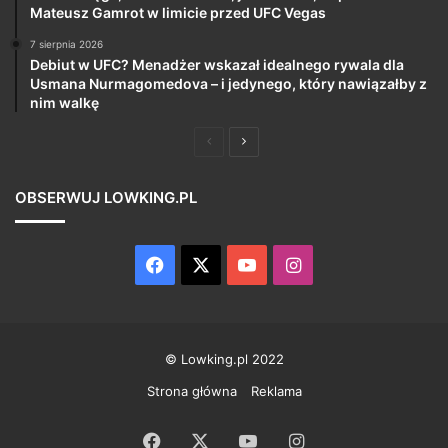
Mateusz Gamrot w limicie przed UFC Vegas
7 sierpnia 2026
Debiut w UFC? Menadżer wskazał idealnego rywala dla
Usmana Nurmagomedova – i jedynego, który nawiązałby z
nim walkę
Poprzednia
Następna
strona
strona
OBSERWUJ LOWKING.PL
Facebook
X
YouTube
Instagram
© Lowking.pl 2022
Strona główna
Reklama
Facebook
X
YouTube
Instagram