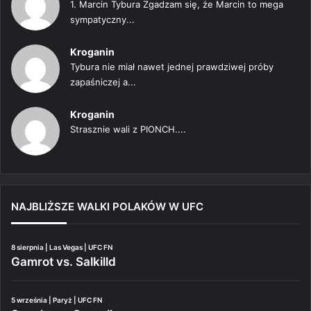
1. Marcin Tybura Zgadzam się, że Marcin to mega
sympatyczny...
Kroganin
Tybura nie miał nawet jednej prawdziwej próby
zapaśniczej a...
Kroganin
Strasznie wali z PIONCH....
NAJBLIŻSZE WALKI POLAKÓW W UFC
8 sierpnia | Las Vegas | UFC FN
Gamrot vs. Salkilld
5 września | Paryż | UFC FN