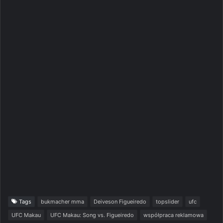
Tags
bukmacher mma
Deiveson Figueiredo
topslider
ufc
UFC Makau
UFC Makau: Song vs. Figueiredo
współpraca reklamowa