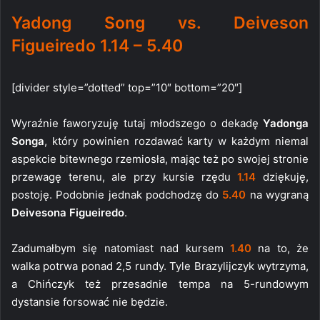
Yadong Song vs. Deiveson
Figueiredo 1.14 – 5.40
[divider style=”dotted” top=”10″ bottom=”20″]
Wyraźnie faworyzuję tutaj młodszego o dekadę
Yadonga
Songa
, który powinien rozdawać karty w każdym niemal
aspekcie bitewnego rzemiosła, mając też po swojej stronie
przewagę terenu, ale przy kursie rzędu
1.14
dziękuję,
postoję. Podobnie jednak podchodzę do
5.40
na wygraną
Deivesona Figueiredo
.
Zadumałbym się natomiast nad kursem
1.40
na to, że
walka potrwa ponad 2,5 rundy. Tyle Brazylijczyk wytrzyma,
a Chińczyk też przesadnie tempa na 5-rundowym
dystansie forsować nie będzie.