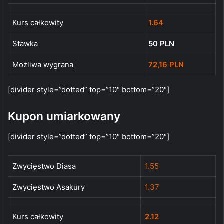
Kurs całkowity
1.64
Stawka
50 PLN
Możliwa wygrana
72,16 PLN
[divider style=”dotted” top=”10″ bottom=”20″]
Kupon umiarkowany
[divider style=”dotted” top=”10″ bottom=”20″]
Zwycięstwo Diasa
1.55
Zwycięstwo Asakury
1.37
Kurs całkowity
2.12