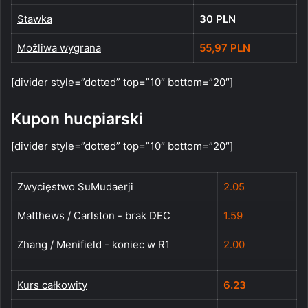
Stawka
30 PLN
Możliwa wygrana
55,97 PLN
[divider style=”dotted” top=”10″ bottom=”20″]
Kupon hucpiarski
[divider style=”dotted” top=”10″ bottom=”20″]
Zwycięstwo SuMudaerji
2.05
Matthews / Carlston - brak DEC
1.59
Zhang / Menifield - koniec w R1
2.00
Kurs całkowity
6.23