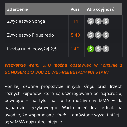
Zdarzenie
Kurs
Atrakcyjność
Zwycięstwo Songa
1.14
Zwycięstwo Figueiredo
5.40
Liczba rund: powyżej 2,5
1.40
Wszystkie walki UFC można obstawiać w Fortunie z
BONUSEM DO 300 ZŁ WE FREEBETACH NA START
Poniżej osobne propozycje innych
singli
oraz trzech
różnych kuponów, które są uszeregowane od najbardziej
pewnego – na tyle, na ile to możliwe w MMA – do
najbardziej ryzykownego. Warto mieć też jednak na
uwadze, że wspomniane
single
– omówione wyżej i niżej –
są w MMA najskuteczniejsze.