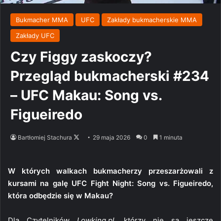
Bukmacher MMA
UFC
Zakłady bukmacherskie MMA
Zakłady UFC
Czy Figgy zaskoczy?
Przegląd bukmacherski #234
– UFC Makau: Song vs.
Figueiredo
Follow
Bartłomiej Stachura
29 maja 2026
0
1 minuta
on
X
W których walkach bukmacherzy przeszarżowali z
kursami na galę UFC Fight Night: Song vs. Figueiredo,
która odbędzie się w Makau?
Dla Czytelników
Lowking.pl
, którzy nie są jeszcze