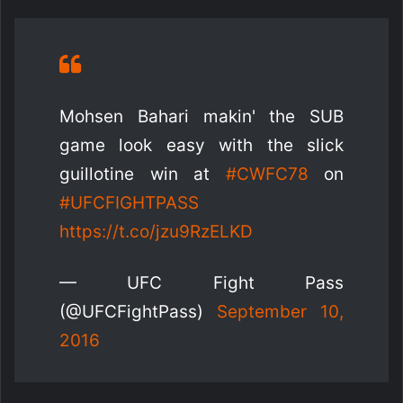
Mohsen Bahari makin' the SUB
game look easy with the slick
guillotine win at
#CWFC78
on
#UFCFIGHTPASS
https://t.co/jzu9RzELKD
— UFC Fight Pass
(@UFCFightPass)
September 10,
2016