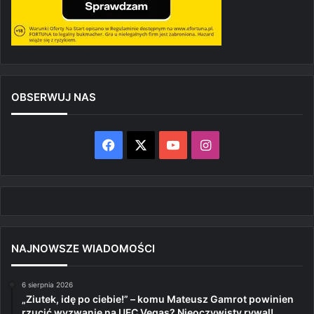
OBSERWUJ NAS
Facebook
X
YouTube
Instagram
NAJNOWSZE WIADOMOŚCI
6 sierpnia 2026
„Ziutek, idę po ciebie!” – komu Mateusz Gamrot powinien
rzucić wyzwanie na UFC Vegas? Nieoczywisty rywal!