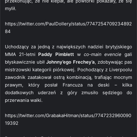
przekonując, że nie klepał, ale powtórki pokazały, że się
mylił.
https://twitter.com/PaulDollery/status/7747254709234892
84
Uchodzący za jedną z największych nadziei brytyjskiego
MMA 21-letni
Paddy Pimblett
w
co-main evencie
gali
błyskawicznie ubił
Johnny’ego Frechey’a
, zdobywając pas
mistrzowski kategorii piórkowej. Pochodzący z Liverpoolu
zawodnik zaatakował ostrą kombinacją, trafiając mocnym
prawym, który posłał Francuza na deski – kilka
dodatkowych uderzeń z góry zmusiło sędziego do
przerwania walki.
https://twitter.com/GrabakaHitman/status/7747232960090
19392