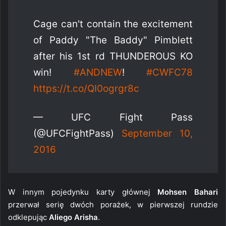
Cage can't contain the excitement
of Paddy "The Baddy" Pimblett
after his 1st rd THUNDEROUS KO
win!
#ANDNEW
!
#CWFC78
https://t.co/QI0ogrgr8c
— UFC Fight Pass
(@UFCFightPass)
September 10,
2016
W innym pojedynku karty głównej
Mohsen Bahari
przerwał serię dwóch porażek, w pierwszej rundzie
odklepując
Aliego Arisha
.