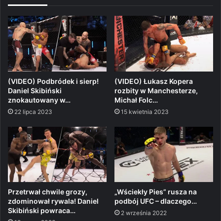
(VIDEO) Podbródek i sierp!
(VIDEO) Łukasz Kopera
Daniel Skibiński
rozbity w Manchesterze,
znokautowany w…
Michał Folc…
22 lipca 2023
15 kwietnia 2023
Przetrwał chwile grozy,
„Wściekły Pies” rusza na
zdominował rywala! Daniel
podbój UFC – dlaczego…
Skibiński powraca…
2 września 2022