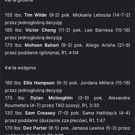
155 lbs:
Tim Wilde
(9-2) pok. Mickaela Lebouta (14-7-2)
przez jednogłośną decyzję
185 lbs:
Victor Cheng
(11-2) pok. Lee Barnesa (15-16)
przez jednogłośną decyzję
170 lbs:
Mohsen Bahari
(9-3) pok. Aliego Arisha (21-6)
przez poddanie (gilotyna), R1, 4:04
Karta wstępna
160 lbs:
Ellis Hampson
(6-3) pok. Jordana Millera (15-16)
przez jednogłośną decyzję
170 lbs:
Dylan Mcloughlin
(3-0) pok. Alexandre
Roumette’a (4-7) przez TKO (ciosy), R1, 3:30
130 lbs:
Sam Creasey
(7-0) pok. Sama Halliday’a (4-4)
przez poddanie (duszenie zza pleców), R1, 1:47
170 lbs:
Dez Parter
(8-5) pok. Jamesa Lewisa (5-3) przez