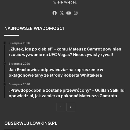
wiele więcej.
Facebook
X
YouTube
Instagram
NAJNOWSZE WIADOMOŚCI
6 sierpnia 2026
„Ziutek, idę po ciebie!” – komu Mateusz Gamrot powinien
rzucić wyzwanie na UFC Vegas? Nieoczywisty rywal!
6 sierpnia 2026
Jan Błachowicz odpowiedział na zaproszenie w
oktagonowe tany ze strony Roberta Whittakera
6 sierpnia 2026
„Prawdopodobnie zostanę przewrócony” – Quillan Salkilld
opowiedział, jak zamierza pokonać Mateusza Gamrota
Poprzednia
Następna
strona
strona
OBSERWUJ LOWKING.PL