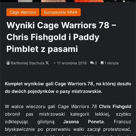
Cage Warriors
Europejskie MMA
Wyniki Cage Warriors 78 –
Chris Fishgold i Paddy
Pimblet z pasami
Follow
Bartłomiej Stachura
11 września 2016
0
1 minuta
on
X
Komplet wyników gali Cage Warriors 78, na której doszło
do dwóch pojedynków o pasy mistrzowskie.
W walce wieczoru gali
Cage Warriors 78
Chris Fishgold
obronił pas mistrzowski kategorii lekkiej, szybko
odklepując gilotyną
Jasona Poneta
. Francuz
błyskawicznie po przerwaniu walki zaczął protestować,