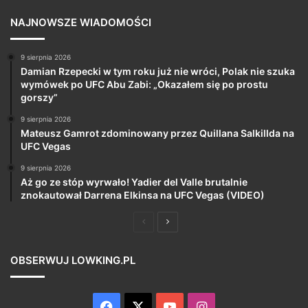
NAJNOWSZE WIADOMOŚCI
9 sierpnia 2026
Damian Rzepecki w tym roku już nie wróci, Polak nie szuka
wymówek po UFC Abu Zabi: „Okazałem się po prostu
gorszy”
9 sierpnia 2026
Mateusz Gamrot zdominowany przez Quillana Salkillda na
UFC Vegas
9 sierpnia 2026
Aż go ze stóp wyrwało! Yadier del Valle brutalnie
znokautował Darrena Elkinsa na UFC Vegas (VIDEO)
Poprzednia
Następna
strona
strona
OBSERWUJ LOWKING.PL
Facebook
X
YouTube
Instagram