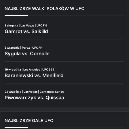
NAJBLIŻSZE WALKI POLAKÓW W UFC
8 sierpnia | Las Vegas | UFC FN
Gamrot vs. Salkilld
5 września | Paryż | UFC FN
Syguła vs. Cornolle
19 września | Los Angeles | UFC 331
Baraniewski vs. Menifield
22 września | Las Vegas | Contender Series
Piwowarczyk vs. Quissua
NAJBLIŻSZE GALE UFC