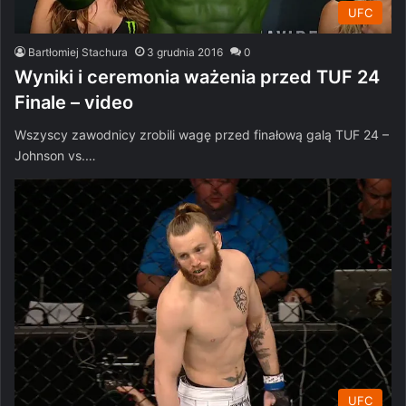
UFC
Bartłomiej Stachura
3 grudnia 2016
0
Wyniki i ceremonia ważenia przed TUF 24
Finale – video
Wszyscy zawodnicy zrobili wagę przed finałową galą TUF 24 –
Johnson vs.…
UFC