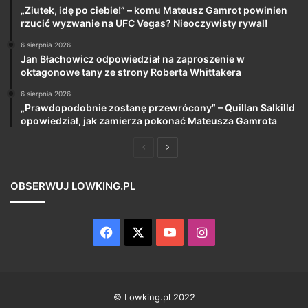
„Ziutek, idę po ciebie!” – komu Mateusz Gamrot powinien
rzucić wyzwanie na UFC Vegas? Nieoczywisty rywal!
6 sierpnia 2026
Jan Błachowicz odpowiedział na zaproszenie w
oktagonowe tany ze strony Roberta Whittakera
6 sierpnia 2026
„Prawdopodobnie zostanę przewrócony” – Quillan Salkilld
opowiedział, jak zamierza pokonać Mateusza Gamrota
Poprzednia
Następna
strona
strona
OBSERWUJ LOWKING.PL
Facebook
X
YouTube
Instagram
© Lowking.pl 2022