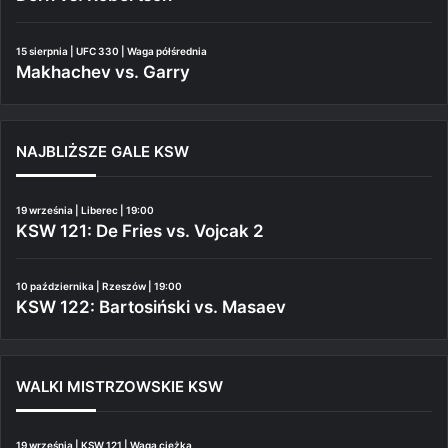
15 sierpnia | UFC 330 | Waga półśrednia
Makhachev vs. Garry
NAJBLIŻSZE GALE KSW
19 września | Liberec | 19:00
KSW 121: De Fries vs. Vojcak 2
10 października | Rzeszów | 19:00
KSW 122: Bartosiński vs. Masaev
WALKI MISTRZOWSKIE KSW
19 września | KSW 121 | Waga ciężka