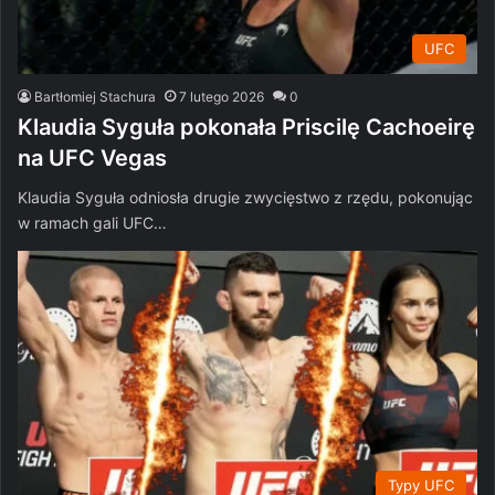
UFC
Bartłomiej Stachura
7 lutego 2026
0
Klaudia Syguła pokonała Priscilę Cachoeirę
na UFC Vegas
Klaudia Syguła odniosła drugie zwycięstwo z rzędu, pokonując
w ramach gali UFC…
Typy UFC