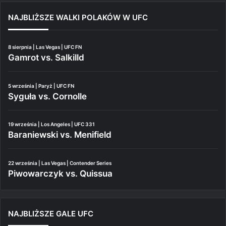
NAJBLIŻSZE WALKI POLAKÓW W UFC
8 sierpnia | Las Vegas | UFC FN
Gamrot vs. Salkilld
5 września | Paryż | UFC FN
Syguła vs. Cornolle
19 września | Los Angeles | UFC 331
Baraniewski vs. Menifield
22 września | Las Vegas | Contender Series
Piwowarczyk vs. Quissua
NAJBLIŻSZE GALE UFC