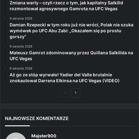
Zmiana warty – czyli rzecz o tym, jak kapitalny Salkilld
rozmontował agresywnego Gamrota na UFC Vegas
9 sierpnia 2026
Damian Rzepecki w tym roku już nie wróci, Polak nie szuka
wymówek po UFC Abu Zabi: „Okazałem się po prostu
gorszy”
9 sierpnia 2026
Mateusz Gamrot zdominowany przez Quillana Salkillda na
UFC Vegas
9 sierpnia 2026
Aż go ze stóp wyrwało! Yadier del Valle brutalnie
znokautował Darrena Elkinsa na UFC Vegas (VIDEO)
Poprzednia
Następna
strona
strona
NAJNOWSZE KOMENTARZE
Majster900