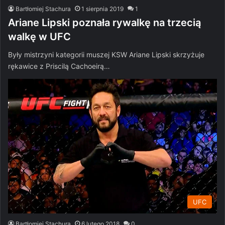
Bartłomiej Stachura
1 sierpnia 2019
1
Ariane Lipski poznała rywalkę na trzecią
walkę w UFC
Były mistrzyni kategorii muszej KSW Ariane Lipski skrzyżuje
rękawice z Priscilą Cachoeirą…
UFC
Bartłomiej Stachura
6 lutego 2018
0