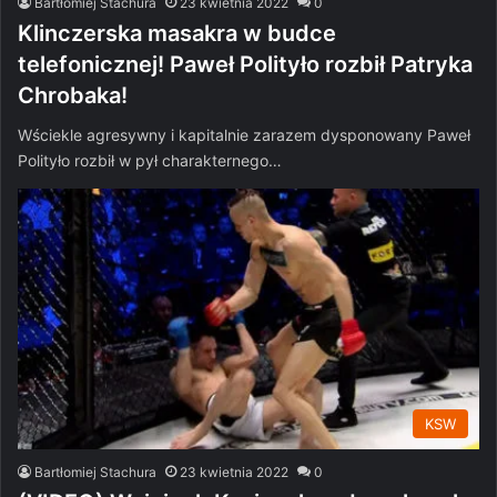
Bartłomiej Stachura
23 kwietnia 2022
0
Klinczerska masakra w budce
telefonicznej! Paweł Polityło rozbił Patryka
Chrobaka!
Wściekle agresywny i kapitalnie zarazem dysponowany Paweł
Polityło rozbił w pył charakternego…
KSW
Bartłomiej Stachura
23 kwietnia 2022
0