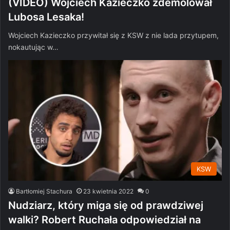
(VIDEO) Wojciech Kazieczko zdemolował
Lubosa Lesaka!
Wojciech Kazieczko przywitał się z KSW z nie lada przytupem,
nokautując w…
KSW
Bartłomiej Stachura
23 kwietnia 2022
0
Nudziarz, który miga się od prawdziwej
walki? Robert Ruchała odpowiedział na