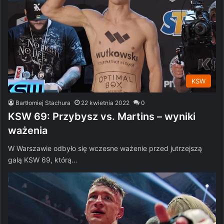
KSW
Bartłomiej Stachura
22 kwietnia 2022
0
KSW 69: Przybysz vs. Martins – wyniki
ważenia
W Warszawie odbyło się wczesne ważenie przed jutrzejszą
galą KSW 69, którą…