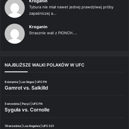
Kroganin
Tybura nie miał nawet jednej prawdziwej próby
zapaśniczej a...
Kroganin
Strasznie wali z PIONCH....
NAJBLIŻSZE WALKI POLAKÓW W UFC
8 sierpnia | Las Vegas | UFC FN
Gamrot vs. Salkilld
5 września | Paryż | UFC FN
Syguła vs. Cornolle
19 września | Los Angeles | UFC 331