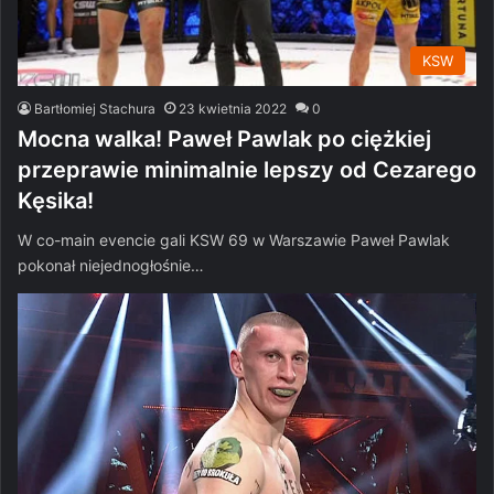
KSW
Bartłomiej Stachura
23 kwietnia 2022
0
Mocna walka! Paweł Pawlak po ciężkiej
przeprawie minimalnie lepszy od Cezarego
Kęsika!
W co-main evencie gali KSW 69 w Warszawie Paweł Pawlak
pokonał niejednogłośnie…