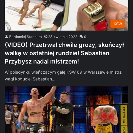
KSW
Bartłomiej Stachura
23 kwietnia 2022
0
(VIDEO) Przetrwał chwile grozy, skończył
walkę w ostatniej rundzie! Sebastian
Przybysz nadal mistrzem!
W pojedynku wieńczącym galę KSW 69 w Warszawie mistrz
wagi koguciej Sebastian…