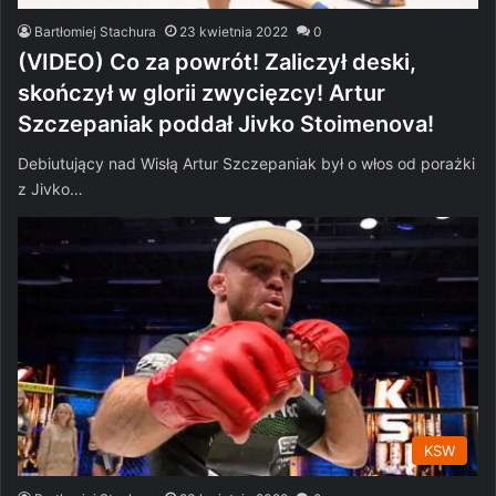
Bartłomiej Stachura
23 kwietnia 2022
0
(VIDEO) Co za powrót! Zaliczył deski,
skończył w glorii zwycięzcy! Artur
Szczepaniak poddał Jivko Stoimenova!
Debiutujący nad Wisłą Artur Szczepaniak był o włos od porażki
z Jivko…
KSW