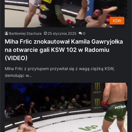
KSW
Bartłomiej Stachura
25 stycznia 2025
0
Miha Frlic znokautował Kamila Gawryjołka
na otwarcie gali KSW 102 w Radomiu
(VIDEO)
Miha Frlic z przytupem przywitał się z wagą ciężką KSW,
demolując w…