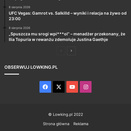
8 sierpnia 2026
UFC Vegas: Gamrot vs. Salkilld – wyniki i relacja na żywo od
23:00
8 sierpnia 2026
„Spuszcza mu srogi wpi***ol” – menadżer przekonany, że
Ilia Topuria w rewanżu zdemoluje Justina Gaethje
Poprzednia
Następna
strona
strona
OBSERWUJ LOWKING.PL
Facebook
X
YouTube
Instagram
© Lowking.pl 2022
Strona główna
Reklama