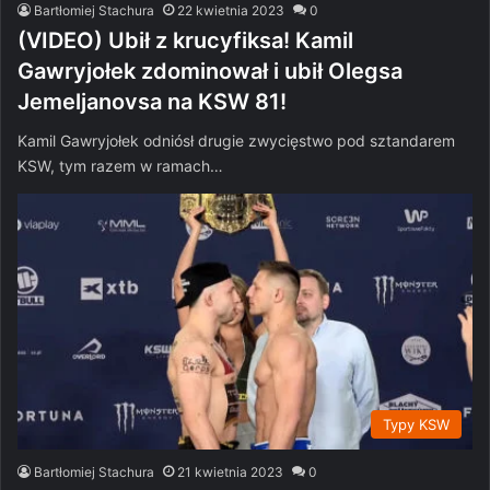
Bartłomiej Stachura
22 kwietnia 2023
0
(VIDEO) Ubił z krucyfiksa! Kamil
Gawryjołek zdominował i ubił Olegsa
Jemeljanovsa na KSW 81!
Kamil Gawryjołek odniósł drugie zwycięstwo pod sztandarem
KSW, tym razem w ramach…
Typy KSW
Bartłomiej Stachura
21 kwietnia 2023
0