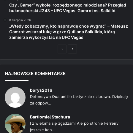
Czy „Gamer” wykolei rozpędzonego młodziana? Przegląd
bukmacherski #243 – UFC Vegas: Gamrot vs. Salkilld
8 sierpnia 2026
„Wtedy zobaczymy, kto naprawdę chce wygrać” – Mateusz
Gamrot wskazał lukę w grze Quillana Salkillda, którą
zamierza wykorzystać na UFC Vegas
Poprzednia
Następna
strona
strona
NAJNOWSZE KOMENTARZE
borys2016
Defensywa Quarantillo faktycznie dziurawa. Dziękuję
za odpow...
Bartłomiej Stachura
I z wieloma się zgadzam! Ale po stronie Ferreiry
jeszcze kon...