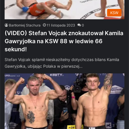
KSW
Bartłomiej Stachura
11 listopada 2023
0
(VIDEO) Stefan Vojcak znokautował Kamila
Gawryjołka na KSW 88 w ledwie 66
sekund!
Stefan Vojcak splamił nieskazitelny dotychczas bilans Kamila
Gawryjołka, ubijając Polaka w pierwszej…