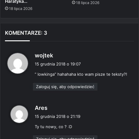
Haratyka…
18 lipca 2026
18 lipca 2026
KOMENTARZE: 3
p
wojtek
i
15 grudnia 2018 o 19:07
s
” lowkinga” hahahaha kto wam pisze te teksty?!
z
e
Zaloguj się, aby odpowiedzieć
:
p
Ares
i
15 grudnia 2018 o 21:19
s
Ty tu nowy, co ? :D
z
e