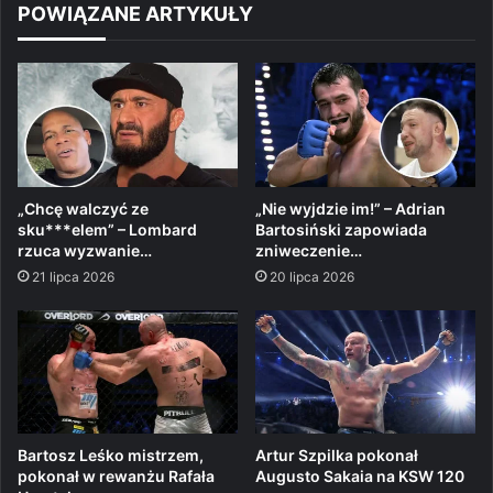
POWIĄZANE ARTYKUŁY
„Chcę walczyć ze
„Nie wyjdzie im!” – Adrian
sku***elem” – Lombard
Bartosiński zapowiada
rzuca wyzwanie…
zniweczenie…
21 lipca 2026
20 lipca 2026
Bartosz Leśko mistrzem,
Artur Szpilka pokonał
pokonał w rewanżu Rafała
Augusto Sakaia na KSW 120