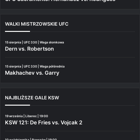
WALKI MISTRZOWSKIE UFC
15 sierpnia | UFC 330 | Waga słomkowa
Dern vs. Robertson
15 sierpnia | UFC 330 | Waga półśrednia
Makhachev vs. Garry
NAJBLIŻSZE GALE KSW
19 września | Liberec | 19:00
KSW 121: De Fries vs. Vojcak 2
10 października | Rzeszów | 19:00