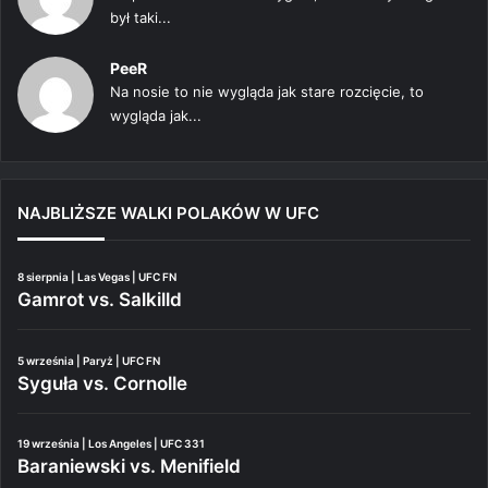
był taki...
PeeR
Na nosie to nie wygląda jak stare rozcięcie, to
wygląda jak...
NAJBLIŻSZE WALKI POLAKÓW W UFC
8 sierpnia | Las Vegas | UFC FN
Gamrot vs. Salkilld
5 września | Paryż | UFC FN
Syguła vs. Cornolle
19 września | Los Angeles | UFC 331
Baraniewski vs. Menifield