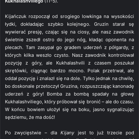
Kukhalashviliego
(11-5).
Kijańczuk rozpoczął od srogiego lowkinga na wysokości
łydki, dokładając szybko kolejnego. Gruzin starał sę
wywierać presję, czając się na ciosy, ale nasz zawodnik
świetnie zszedł ostro do jego nóg, kładąc oponenta na
plecach. Tam zasypał go gradem uderzeń z półgardy, z
których kilka weszło czysto. Nasz zawodnik kontrolował
pozycję z góry, ale Kukhalashvili z czasem poszukał
skrętówki, ciągnąc bardzo mocno. Polak przetrwał, ale
oddał pozycję i znalazł się na dole. Tylko jednak na chwilę,
bo doskonale przetoczył Gruzina, rozpuszczając kanonadę
uderzeń z góry! Bomba za bombą spadały na głowę
Kukhalashviliego, który próbował się bronić – ale do czasu.
W końcu bowiem ułożył się na boku, jasno sygnalizując
sędziemu, że ma dość!
Po zwycięstwie – dla
Kijany
jest to już trzecie pod