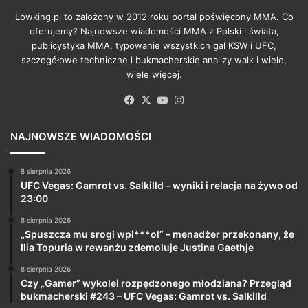
Lowking.pl to założony w 2012 roku portal poświęcony MMA. Co
oferujemy? Najnowsze wiadomości MMA z Polski i świata,
publicystyka MMA, typowanie wszystkich gal KSW i UFC,
szczegółowe techniczne i bukmacherskie analizy walk i wiele,
wiele więcej.
Facebook
X
YouTube
Instagram
NAJNOWSZE WIADOMOŚCI
8 sierpnia 2026
UFC Vegas: Gamrot vs. Salkilld – wyniki i relacja na żywo od
23:00
8 sierpnia 2026
„Spuszcza mu srogi wpi***ol” – menadżer przekonany, że
Ilia Topuria w rewanżu zdemoluje Justina Gaethje
8 sierpnia 2026
Czy „Gamer” wykolei rozpędzonego młodziana? Przegląd
bukmacherski #243 – UFC Vegas: Gamrot vs. Salkilld