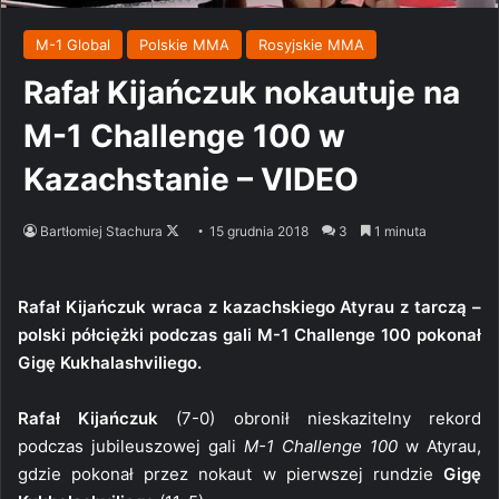
M-1 Global
Polskie MMA
Rosyjskie MMA
Rafał Kijańczuk nokautuje na
M-1 Challenge 100 w
Kazachstanie – VIDEO
Follow
Bartłomiej Stachura
15 grudnia 2018
3
1 minuta
on
X
Rafał Kijańczuk wraca z kazachskiego Atyrau z tarczą –
polski półciężki podczas gali M-1 Challenge 100 pokonał
Gigę Kukhalashviliego.
Rafał Kijańczuk
(7-0) obronił nieskazitelny rekord
podczas jubileuszowej gali
M-1 Challenge 100
w Atyrau,
gdzie pokonał przez nokaut w pierwszej rundzie
Gigę