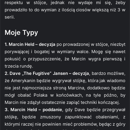
respektu w stójce, jednak nie wydaje mi się, żeby
prowadziło to do wymian z ilością ciosów większą niż 3 w
serii.
Moje Typy
1. Marcin Held – decyzja
po prowadzonej w stójce, niezbyt
porywającej i bogatej w wymiany walce. Mogę się nawet
pokusić o przypuszczenie, że Marcin wygra pierwszą i
trzecia rundę.
2. Dave „The Fugitive” Jansen – decyzja
, bardzo możliwe,
że Amerykanin będzie wygrywał stójkę, która jak wiadomo
nie jest najmocniejsza stroną Marcina, dodatkowo będzie
mógł obalać Polaka w końcówkach, na tyle późno, by
Marcin nie zdążył ostatecznie zapiąć techniki kończącej.
3. Marcin Held – poddanie
, gdy Dave będzie przegrywał
stójkę, będzie zmuszony zapunktować obaleniami, z
którymi raczej nie powinien mieć problemów, będąc z góry