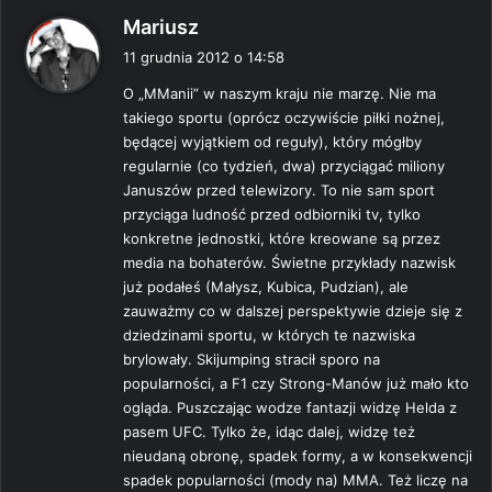
p
Mariusz
i
11 grudnia 2012 o 14:58
s
O „MManii” w naszym kraju nie marzę. Nie ma
z
takiego sportu (oprócz oczywiście piłki nożnej,
e
będącej wyjątkiem od reguły), który mógłby
:
regularnie (co tydzień, dwa) przyciągać miliony
Januszów przed telewizory. To nie sam sport
przyciąga ludność przed odbiorniki tv, tylko
konkretne jednostki, które kreowane są przez
media na bohaterów. Świetne przykłady nazwisk
już podałeś (Małysz, Kubica, Pudzian), ale
zauważmy co w dalszej perspektywie dzieje się z
dziedzinami sportu, w których te nazwiska
brylowały. Skijumping stracił sporo na
popularności, a F1 czy Strong-Manów już mało kto
ogląda. Puszczając wodze fantazji widzę Helda z
pasem UFC. Tylko że, idąc dalej, widzę też
nieudaną obronę, spadek formy, a w konsekwencji
spadek popularności (mody na) MMA. Też liczę na