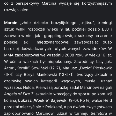
co z perspektywy Marcina wydaje się korzystniejszym
rozwiązaniem.
Marcin
„złote dziecko brazylijskiego ju-jitsu”, treningi
sztuk walki rozpoczął wieku 9 lat, później doszło BJJ i
zarówno w nim, jak i grapplingu święci sukcesy na arenie
polskiej jak i międzynarodowej, zawstydzając dużo
bardziej doświadczonych i utytułowanych zawodników. W
MMA zadebiutował we wrześniu 2008 roku w wieku 16 lat.
W ośmiu walkach był niepokonany. Zawodnicy tacy jak:
Artur „Kornik” Sowiński (12-7), Mariusz „Dyzio” Pioskowik
(6-4) czy Borys Mańkowski (13-5-1), tworzący aktualnie
czołówkę swoich kategorii wagowych, musieli uznać
wyższość Helda. Pierwszą porażkę zadał Marcinowi na gali
Angels of Fire 7
, aktualnie wracający do sportu po kontuzji
kolana,
Łukasz „Wookie” Sajewski
(9-0). Po tej walce Held
przestał mierzyć się z Polakami, a po dwóch zwycięstwach
zaproponowano Marcinowi udział w turnieju
Bellatora
w