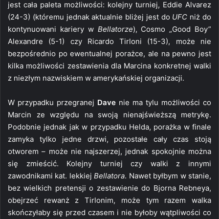
jest cała paleta możliwości: kolejny turniej, Eddie Alvarez
(24-3) (któremu jednak aktualnie bliżej jest do
UFC
niż do
kontynuowani kariery w
Bellatorze
), Cosmo „Good Boy”
Alexandre (5-1) czy Ricardo Tirloni (15-3), może nie
bezpośrednio po ewentualnej porażce, ale na pewno jest
kilka możliwości zestawienia dla Marcina konkretnej walki
z niezłym nazwiskiem w amerykańskiej organizacji.
W przypadku przegranej
Dave
nie ma tylu możliwości co
Marcin ze względu na swoją nienajświeższą metrykę.
Podobnie jednak jak w przypadku Helda, porażka w finale
zamyka tylko jedne drzwi, pozostałe cały czas stoją
otworem – może nie najszerzej, jednak spokojnie można
się zmieścić. Kolejny turniej czy walki z innymi
zawodnikami kat. lekkiej
Bellatora
. Nawet byłbym w stanie,
bez wielkich pretensji o zestawienie do Bjorna Rebneya,
obejrzeć rewanż z Tirlonim, może tym razem walka
skończyłaby się przed czasem i nie byłoby wątpliwości co