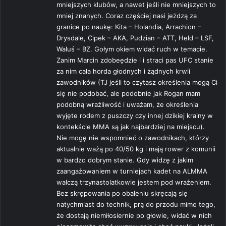
mniejszych klubów, a nawet jeśli nie mniejszych to
mniej znanych. Coraz częściej nasi jeżdzą za
granice po naukę: Kita – Holandia, Arrachion –
Drysdale, Cipek – AKA, Pudzian – ATT, Held – LSF,
Waluś – BZ. Gołym okiem widać ruch w temacie.
Zanim Marcin zdobeędzie i i straci pas UFC stanie
za nim cała horda głodnych i żądnych krwii
zawodników (TJ jeśli to czytasz określenia mogą Ci
się nie podobać, ale podobnie jak Rogan mam
podobną wrażliwość i uważam, że określenia
wyjęte rodem z puszczy czy innej dzikiej krainy w
kontekście MMA są jak najbardziej na miejscu).
Nie mogę nie wspomnieć o zawodnikach, którzy
aktualnie ważą po 40/50 kg i mają rower z komunii
w bardzo dobrym stanie. Gdy widzę z jakim
zaangażowaniem w turniejach kadet na ALMMA
walczą trzynastolatkowie jestem pod wrażeniem.
Bez skrępowania po obaleniu skręcają się
natychmiast do technik, prą do przodu mimo tego,
że dostają niemiłosiernie po głowie, widać w nich