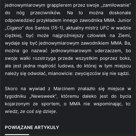
jednowymiarowym grapplerem przez swoje „zamiłowanie”
do nóg przeciwników. Na to można doskonale
odpowiedzieć przykładem innego zawodnika MMA. Junior
„Cigano” dos Santos (15-1), aktualny mistrz
UFC
w wadzie
ciężkiej, być może najgroźniejszy człowiek na Ziemi,
wydaje się być jednowymiarowym zawodnikiem MMA. Ba,
można go nazwać jednowymiarowym uderzaczem, bo
swoje walki rozstrzyga przede wszystkim poprzez boks,
ale jest jedna mądrość ludowa, do której w tym miejscu
należy się odwołać, mianowicie: zwycięzców się nie sądzi.
Skoro na wywiad z Marcinem znalazło się miejsce w
tygodniku „Newsweek”, któremu daleko jest do bycia
kojarzonym ze sportem, o MMA nie wspominając, to:
wiedz, ze coś się dzieje
.
POWIĄZANE ARTYKUŁY