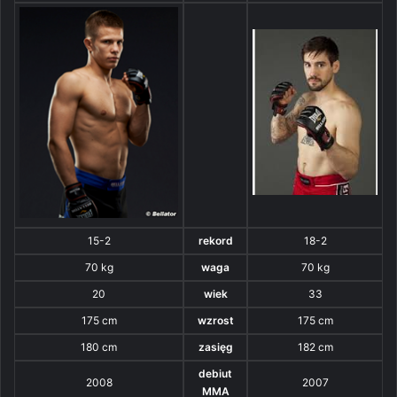
15-2
rekord
18-2
70 kg
waga
70 kg
20
wiek
33
175 cm
wzrost
175 cm
180 cm
zasięg
182 cm
debiut
2008
2007
MMA