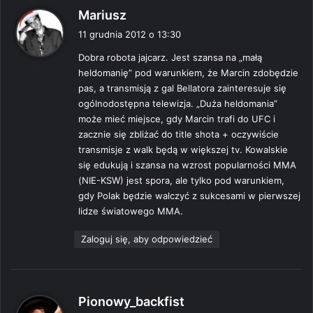
p
Mariusz
i
11 grudnia 2012 o 13:30
s
Dobra robota jajcarz. Jest szansa na „małą
z
heldomanię” pod warunkiem, że Marcin zdobędzie
e
pas, a transmisją z gal Bellatora zainteresuje się
:
ogólnodostępna telewizja. „Duża heldomania”
może mieć miejsce, gdy Marcin trafi do UFC i
zacznie się zbliżać do title shota + oczywiście
transmisje z walk będą w większej tv. Kowalskie
się edukują i szansa na wzrost popularności MMA
(NIE-KSW) jest spora, ale tylko pod warunkiem,
gdy Polak będzie walczyć z sukcesami w pierwszej
lidze światowego MMA.
Zaloguj się, aby odpowiedzieć
p
Pionowy_backfist