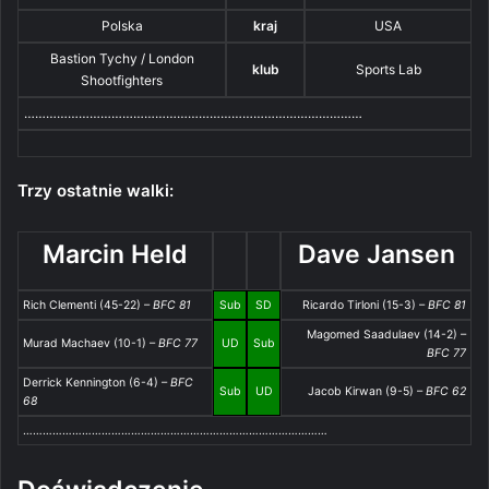
Polska
kraj
USA
Bastion Tychy / London
klub
Sports Lab
Shootfighters
…………………………………………………………………………………
Trzy ostatnie walki:
Marcin Held
Dave Jansen
Rich Clementi (45-22) –
BFC 81
Sub
SD
Ricardo Tirloni (15-3) –
BFC 81
Magomed Saadulaev (14-2) –
Murad Machaev (10-1) –
BFC 77
UD
Sub
BFC 77
Derrick Kennington (6-4) –
BFC
Sub
UD
Jacob Kirwan (9-5) –
BFC 62
68
…………………………………………………………………………………