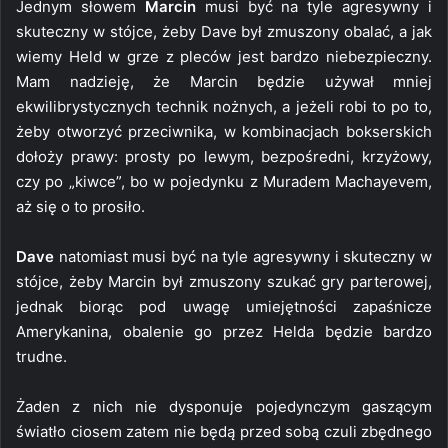
Jednym słowem
Marcin
musi być na tyle agresywny i
skuteczny w stójce, żeby Dave był zmuszony obalać, a jak
wiemy Held w grze z pleców jest bardzo niebezpieczny.
Mam nadzieję, że Marcin będzie używał mniej
ekwilibrystycznych technik nożnych, a jeżeli robi to po to,
żeby otworzyć przeciwnika, w kombinacjach bokserskich
dołoży prawy: prosty po lewym, bezpośredni, krzyżowy,
czy po „kiwce”, bo w pojedynku z Muradem Machayevem,
aż się o to prosiło.
Dave
natomiast musi być na tyle agresywny i skuteczny w
stójce, żeby Marcin był zmuszony szukać gry parterowej,
jednak biorąc pod uwagę umiejętności zapaśnicze
Amerykanina, obalenie go przez Helda będzie bardzo
trudne.
Żaden z nich nie dysponuje pojedynczym gaszącym
światło ciosem zatem nie będą przed sobą czuli zbędnego