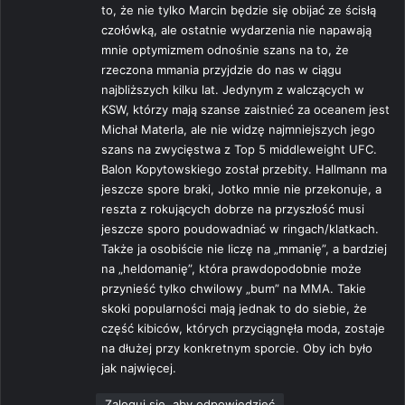
to, że nie tylko Marcin będzie się obijać ze ścisłą
czołówką, ale ostatnie wydarzenia nie napawają
mnie optymizmem odnośnie szans na to, że
rzeczona mmania przyjdzie do nas w ciągu
najbliższych kilku lat. Jedynym z walczących w
KSW, którzy mają szanse zaistnieć za oceanem jest
Michał Materla, ale nie widzę najmniejszych jego
szans na zwycięstwa z Top 5 middleweight UFC.
Balon Kopytowskiego został przebity. Hallmann ma
jeszcze spore braki, Jotko mnie nie przekonuje, a
reszta z rokujących dobrze na przyszłość musi
jeszcze sporo poudowadniać w ringach/klatkach.
Także ja osobiście nie liczę na „mmanię”, a bardziej
na „heldomanię”, która prawdopodobnie może
przynieść tylko chwilowy „bum” na MMA. Takie
skoki popularności mają jednak to do siebie, że
część kibiców, których przyciągnęła moda, zostaje
na dłużej przy konkretnym sporcie. Oby ich było
jak najwięcej.
Zaloguj się, aby odpowiedzieć