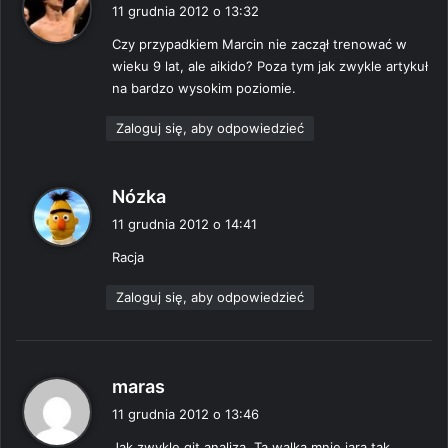
i
11 grudnia 2012 o 13:32
s
Czy przypadkiem Marcin nie zaczął trenować w
z
wieku 9 lat, ale aikido? Poza tym jak zwykle artykuł
e
na bardzo wysokim poziomie.
:
Zaloguj się, aby odpowiedzieć
p
Nózka
i
11 grudnia 2012 o 14:41
s
Racja
z
e
Zaloguj się, aby odpowiedzieć
:
p
maras
i
11 grudnia 2012 o 13:46
s
Jak zwykle git analiza. Ta walka mnie jara tak