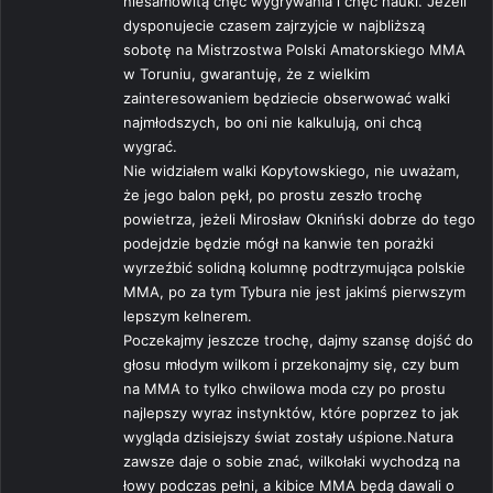
niesamowitą chęć wygrywania i chęć nauki. Jeżeli
dysponujecie czasem zajrzyjcie w najbliższą
sobotę na Mistrzostwa Polski Amatorskiego MMA
w Toruniu, gwarantuję, że z wielkim
zainteresowaniem będziecie obserwować walki
najmłodszych, bo oni nie kalkulują, oni chcą
wygrać.
Nie widziałem walki Kopytowskiego, nie uważam,
że jego balon pękł, po prostu zeszło trochę
powietrza, jeżeli Mirosław Okniński dobrze do tego
podejdzie będzie mógł na kanwie ten porażki
wyrzeźbić solidną kolumnę podtrzymująca polskie
MMA, po za tym Tybura nie jest jakimś pierwszym
lepszym kelnerem.
Poczekajmy jeszcze trochę, dajmy szansę dojść do
głosu młodym wilkom i przekonajmy się, czy bum
na MMA to tylko chwilowa moda czy po prostu
najlepszy wyraz instynktów, które poprzez to jak
wygląda dzisiejszy świat zostały uśpione.Natura
zawsze daje o sobie znać, wilkołaki wychodzą na
łowy podczas pełni, a kibice MMA będą dawali o