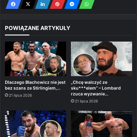
POWIĄZANE ARTYKUŁY
Dlaczego Błachowicz nie jest
„Chcę walczyć ze
bez szans ze Stirlingiem,…
sku***elem” – Lombard
rzuca wyzwanie…
21 lipca 2026
21 lipca 2026