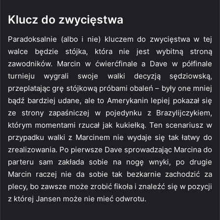
Klucz do zwycięstwa
Paradoksalnie (albo i nie) kluczem do zwycięstwa w tej
walce będzie stójka, która nie jest wybitną stroną
zawodników. Marcin w ćwierćfinale a Dave w półfinale
turnieju wygrali swoje walki decyzją sędziowską,
przeplatając grę stójkową próbami obaleń – były one mniej
bądź bardziej udane, ale to Amerykanin lepiej pokazał się
ze strony zapaśniczej w pojedynku z Brazylijczykiem,
którym momentami rzucał jak kukiełką. Ten scenariusz w
przypadku walki z Marcinem nie wydaje się tak łatwy do
zrealizowania. Po pierwsze Dave sprowadzając Marcina do
parteru sam zakłada sobie na nogę wnyki, po drugie
Marcin raczej nie da sobie tak bezkarnie zachodzić za
plecy, bo zawsze może zrobić fikoła i znaleźć się w pozycji
z której Jansen może nie mieć odwrotu.