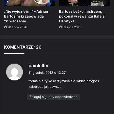
„Nie wyjdzie im!” – Adrian
Bartosz Leśko mistrzem,
Bartosiński zapowiada
pokonał w rewanżu Rafała
zniweczenie…
Haratyka…
20 lipca 2026
18 lipca 2026
KOMENTARZE: 26
p
painkiller
i
11 grudnia 2012 o 13:27
s
forma nie tylko utrzymana ale widać progres.
z
zajebioza jak zawsze !
e
:
Zaloguj się, aby odpowiedzieć