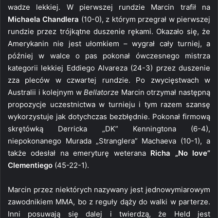
wadze lekkiej. W pierwszej rundzie Marcin trafił na
Michaela Chandlera
(10-0), z którym przegrał w pierwszej
rundzie przez trójkątne duszenie rękami. Okazało się, że
Amerykanin nie jest ułomkiem – wygrał cały turniej, a
później w walce o pas pokonał ówczesnego mistrza
kategorii lekkiej Eddiego Alvareza (24-3) przez duszenie
zza pleców w czwartej rundzie. Po zwycięstwach w
Australii i kolejnym w
Bellatorze
Marcin otrzymał następną
propozycje uczestnictwa w turnieju i tym razem szansę
wykorzystuje jak dotychczas bezbłędnie. Pokonał firmową
skrętówką Derricka „DK” Kenningtona (6-4),
niepokonanego Murada „Stranglera” Machaeva (10-1), a
także odesłał na emeryturę weterana
Richa „No love”
Clementiego
(45-22-1).
Marcin przez niektórych nazywany jest jednowymiarowym
zawodnikiem MMA, bo z reguły dąży do walki w parterze.
Inni posuwają się dalej i twierdzą, że Held jest