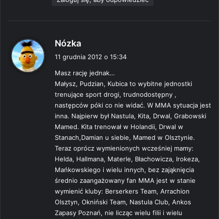
p
Nózka
i
11 grudnia 2012 o 15:34
s
Masz rację jednak…
z
Małysz, Pudzian, Kubica to wybitne jednostki
e
trenujące sport drogi, trudnodostępny ,
:
następców póki co nie widać. W MMA sytuacja jest
inna. Najpierw był Nastula, Kita, Drwal, Grabowski
Mamed. Kita trenował w Holandii, Drwal w
Stanach,Damian u siebie, Mamed w Olsztynie.
Teraz oprócz wymienionych wcześniej mamy:
Helda, Hallmana, Materle, Błachowicza, Irokeza,
Mańkowskiego i wielu innych, bez zająknięcia
średnio zaangażowany fan MMA jest w stanie
wymienić kluby: Berserkers Team, Arrachion
Olsztyn, Okniński Team, Nastula Club, Ankos
Zapasy Poznań, nie licząc wielu filii i wielu