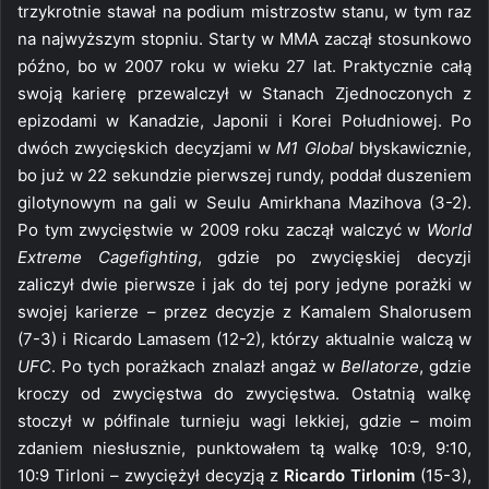
trzykrotnie stawał na podium mistrzostw stanu, w tym raz
na najwyższym stopniu. Starty w MMA zaczął stosunkowo
późno, bo w 2007 roku w wieku 27 lat. Praktycznie całą
swoją karierę przewalczył w Stanach Zjednoczonych z
epizodami w Kanadzie, Japonii i Korei Południowej. Po
dwóch zwycięskich decyzjami w
M1 Global
błyskawicznie,
bo już w 22 sekundzie pierwszej rundy, poddał duszeniem
gilotynowym na gali w Seulu Amirkhana Mazihova (3-2).
Po tym zwycięstwie w 2009 roku zaczął walczyć w
World
Extreme Cagefighting
, gdzie po zwycięskiej decyzji
zaliczył dwie pierwsze i jak do tej pory jedyne porażki w
swojej karierze – przez decyzje z Kamalem Shalorusem
(7-3) i Ricardo Lamasem (12-2), którzy aktualnie walczą w
UFC
. Po tych porażkach znalazł angaż w
Bellatorze
, gdzie
kroczy od zwycięstwa do zwycięstwa. Ostatnią walkę
stoczył w półfinale turnieju wagi lekkiej, gdzie – moim
zdaniem niesłusznie, punktowałem tą walkę 10:9, 9:10,
10:9 Tirloni – zwyciężył decyzją z
Ricardo Tirlonim
(15-3),