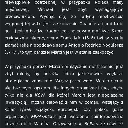
niewątpliwie potrzebnej w przypadku Polaka masy
mięśniowej, Michael jest zbyt wymagającym
przeciwnikiem. Wydaje się, że jedyną możliwością
wygranej tej walki jest zaskoczenie Chandlera i poddanie
go – jest to bardzo trudne lecz na pewno możliwe. Skoro
praktycznie nieprzytomny Frank Mir (16-6) był w stanie
złamać rękę niepoddawalnemu Antonio Rodrigo Noguierze
(34-7), to tym bardziej Marcin jest w stanie zaskoczyć.
W przypadku porażki Marcin praktycznie nie traci nic, jest
zbyt młody, by porażka miała jakiekolwiek większe
strategiczne znaczenie. Wręcz przeciwnie, Marcin stanie
się łakomym kąskiem dla innych organizacji (no, chyba
tylko nie dla
KSW
, dla której Marcin jest nieopłacalną
inwestycją), można celować z nim w pomału wstający z
kolan rynek azjatycki, europejski czy polski, gdzie
organizacja
MMA-Attack
jest wstępnie zainteresowana
pozyskaniem Marcina. Oczywiście w
Bellatorze
również