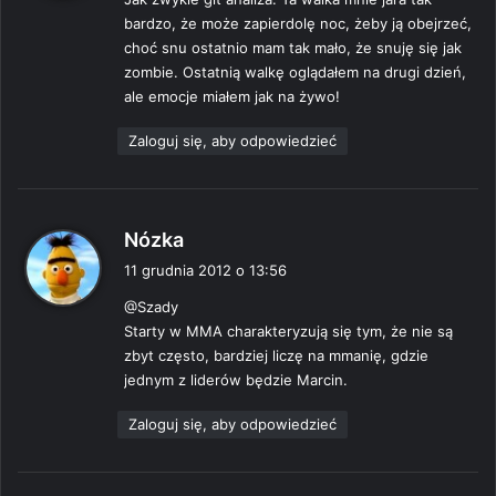
z
bardzo, że może zapierdolę noc, żeby ją obejrzeć,
e
choć snu ostatnio mam tak mało, że snuję się jak
:
zombie. Ostatnią walkę oglądałem na drugi dzień,
ale emocje miałem jak na żywo!
Zaloguj się, aby odpowiedzieć
p
Nózka
i
11 grudnia 2012 o 13:56
s
@Szady
z
Starty w MMA charakteryzują się tym, że nie są
e
zbyt często, bardziej liczę na mmanię, gdzie
:
jednym z liderów będzie Marcin.
Zaloguj się, aby odpowiedzieć